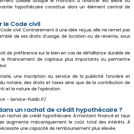
alement utilisée lorsque le montant à financer est élevé ou
garantie hypothécaire constitue alors un élément central de
le Code civil
 Code civil. Contrairement à une idée reçue, elle ne remet pas
emble de ses droits d’usage, de location ou de revente, sous
roit de préférence sur le bien en cas de défaillance durable de
ter le financement de capitaux plus importants ou permettre
eur.
ié, une inscription au service de la publicité foncière et
otaire, des droits et taxes ainsi que de la contribution de
ti et la nature de l’opération.
ce – Service-Public.fr)
dans un rachat de crédit hypothécaire ?
’un rachat de crédit hypothécaire. À montant financé et taux
mais augmente mécaniquement le coût total des intérêts. À
is nécessite une capacité de remboursement plus élevée.