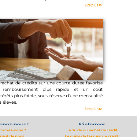
Durée minimale
Lire plus
rachat de crédits sur une courte durée favorise
 remboursement plus rapide et un coût
ntérêts plus faible, sous réserve d’une mensualité
Courte durée
s élevée.
Lire plus
gnez-nous !
S'informer
ommes-nous ?
Le guide du rachat de crédit
arlent de nous
Le guide de l'assurance crédit