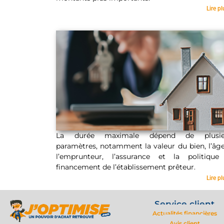
25 ans
Lire pl
La durée maximale dépend de plusie
paramètres, notamment la valeur du bien, l’âg
l’emprunteur, l’assurance et la politique
Durée maximale
financement de l’établissement prêteur.
Lire pl
Service client
Actualités financières
Avis client