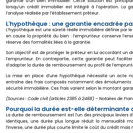
garantie d’un bien immobilier. Cette solution est princip
lorsqu’un crédit immobilier est intégré à l’opération. La 
l’analyse réalisée par l’établissement prêteur.
L'hypothèque : une garantie encadrée par 
L’hypothèque est une sûreté réelle immobilière définie par le
en cause la propriété du bien : l’emprunteur conserve l’ens
réserve des formalités liées à la garantie.
Son objectif est de protéger le prêteur en lui accordant un d
l’emprunteur. En contrepartie, cette garantie peut facili
d’adapter la durée de remboursement au profil de l’emprunt
La mise en place d’une hypothèque nécessite un acte notar
entraîne des frais composés notamment des émoluments du n
sécurité immobilière. Ces frais varient selon le montant garan
(Sources : Code civil (articles 2385 à 2488) – Notaires de Fran
Pourquoi la durée est-elle déterminante 
La durée de remboursement est l’un des principaux leviers d
identiques, une durée plus longue réduit la mensualité 
l’inverse, une durée plus courte limite le coût du crédit ma