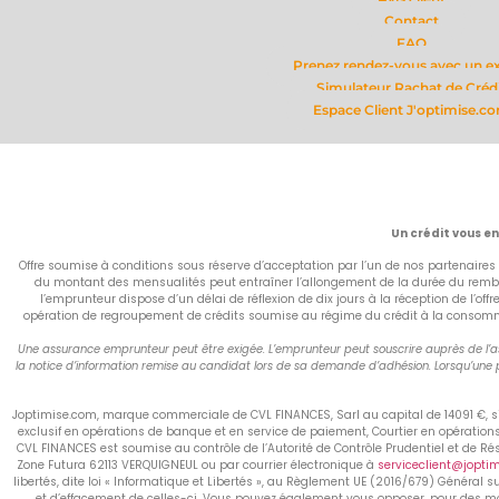
Contact
FAQ
Prenez rendez-vous avec un e
Simulateur Rachat de Créd
Espace Client J'optimise.c
Un crédit vous e
Offre soumise à conditions sous réserve d’acceptation par l’un de nos partenaires 
du montant des mensualités peut entraîner l’allongement de la durée du rembou
l’emprunteur dispose d’un délai de réflexion de dix jours à la réception de l’of
opération de regroupement de crédits soumise au régime du crédit à la consommati
Une assurance emprunteur peut être exigée. L’emprunteur peut souscrire auprès de l’ass
la notice d’information remise au candidat lors de sa demande d’adhésion. Lorsqu’une p
Joptimise.com, marque commerciale de CVL FINANCES, Sarl au capital de 14091 €, siè
exclusif en opérations de banque et en service de paiement, Courtier en opératio
CVL FINANCES est soumise au contrôle de l’Autorité de Contrôle Prudentiel et de R
Zone Futura 62113 VERQUIGNEUL ou par courrier électronique à
serviceclient@jopti
libertés, dite loi « Informatique et Libertés », au Règlement UE (2016/679) Général s
et d’effacement de celles-ci. Vous pouvez également vous opposer, pour des mot