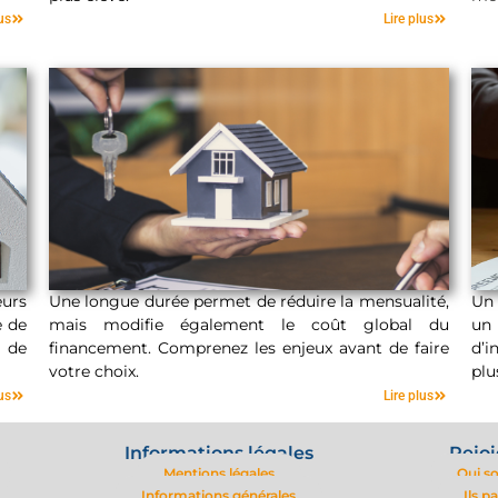
30 ans
us
Lire plus
urs
Une longue durée permet de réduire la mensualité,
Un 
e de
mais modifie également le coût global du
un
 de
financement. Comprenez les enjeux avant de faire
d’i
Longue durée
votre choix.
plu
us
Lire plus
Informations légales
Rejoi
Mentions légales
Qui s
Informations générales
Ils p