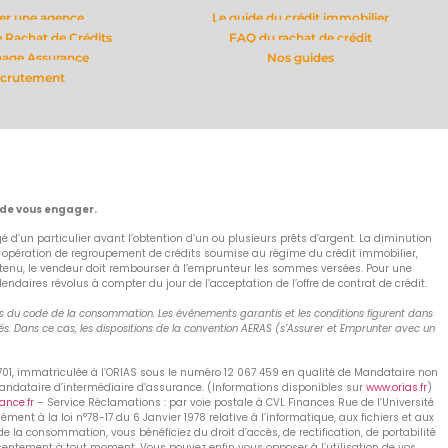
er une agence
Le guide du crédit immobilier
 Rachat de Crédits
FAQ du rachat de crédit
nage Assurance
Nos guides
crutement
 de vous engager.
 d’un particulier avant l’obtention d’un ou plusieurs prêts d’argent. La diminution
e opération de regroupement de crédits soumise au régime du crédit immobilier,
as obtenu, le vendeur doit rembourser à l’emprunteur les sommes versées. Pour une
aires révolus à compter du jour de l’acceptation de l’offre de contrat de crédit.
nts du code de la consommation. Les événements garantis et les conditions figurent dans
s. Dans ce cas, les dispositions de la convention AERAS (s’Assurer et Emprunter avec un
 701, immatriculée à l’ORIAS sous le numéro 12 067 459 en qualité de Mandataire non
Mandataire d’intermédiaire d’assurance. (Informations disponibles sur
www.orias.fr
)
nce.fr
– Service Réclamations : par voie postale à CVL Finances Rue de l’Université
nt à la loi n°78-17 du 6 Janvier 1978 relative à l’informatique, aux fichiers et aux
de la consommation, vous bénéficiez du droit d’accès, de rectification, de portabilité
nsentement à tout moment. Vous pouvez enfin vous opposer à l’utilisation de vos