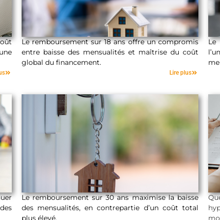
coût
Le remboursement sur 18 ans offre un compromis
Le 
’une
entre baisse des mensualités et maîtrise du coût
l’u
global du financement.
men
18 ans
us
Lire plus
uer
Le remboursement sur 30 ans maximise la baisse
Que
des
des mensualités, en contrepartie d’un coût total
hy
plus élevé.
mon