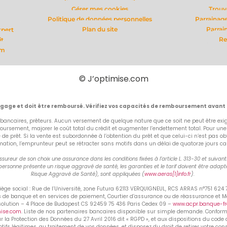
Gérer mes cookies
Trouv
Politique de données personnelles
Parrainage
Plan du site
Parrai
xpert
Re
it
om
© J’optimise.com
ngage et doit être remboursé. Vérifiez vos capacités de remboursement avant
bancaires, prêteurs. Aucun versement de quelque nature que ce soit ne peut être exigé
rsement, majorer le coût total du crédit et augmenter l’endettement total. Pour un
fre de prêt. Si la vente est subordonnée à l’obtention du prêt et que celui-ci n’est p
on, l’emprunteur peut se rétracter sans motifs dans un délai de quatorze jours calend
ureur de son choix une assurance dans les conditions fixées à l’article L. 313-30 et suiva
ersonne présente un risque aggravé de santé, les garanties et le tarif doivent être adapté
Risque Aggravé de Santé), sont appliquées (
www.aeras[1]info.fr
).
ge social : Rue de l’Université, zone Futura 62113 VERQUIGNEUL, RCS ARRAS n°751 624
ns de banque et en services de paiement, Courtier d’assurance ou de réassurance et 
ésolution – 4 Place de Budapest CS 92459 75 436 Paris Cedex 09 –
www.acpr.banque-fra
mise.com
. Liste de nos partenaires bancaires disponible sur simple demande. Conforméme
ur la Protection des Données du 27 Avril 2016 dit « RGPD », et aux dispositions du code 
ifs légitimes, au traitement de vos données, et disposez du droit de retirer votre co