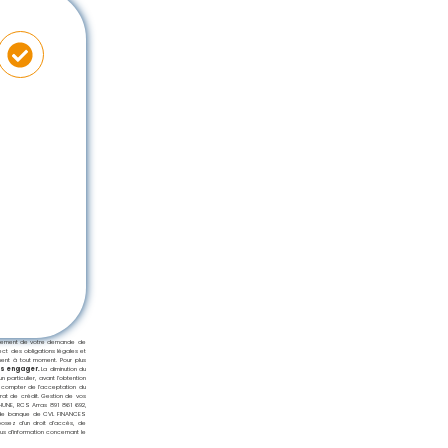
raitement de votre demande de
ect des obligations légales et
ent à tout moment. Pour plus
ous engager.
La diminution du
particulier, avant l’obtention
 à compter de l’acceptation du
rat de crédit. Gestion de vos
HUNE, RCS Arras 891 861 692,
ons de banque de CVL FINANCES
posez d’un droit d’accès, de
lus d’information concernant le