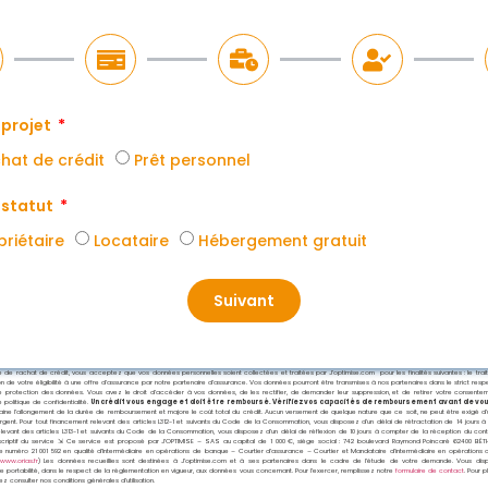
 projet
hat de crédit
Prêt personnel
 statut
priétaire
Locataire
Hébergement gratuit
Suivant
de rachat de crédit, vous acceptez que vos données personnelles soient collectées et traitées par J’optimise.com pour les finalités suivantes : le t
ion de votre éligibilité à une offre d’assurance par notre partenaire d’assurance. Vos données pourront être transmises à nos partenaires dans le strict resp
e protection des données. Vous avez le droit d’accéder à vos données, de les rectifier, de demander leur suppression, et de retirer votre consentem
e politique de confidentialité.
Un crédit vous engage et doit être remboursé. Vérifiez vos capacités de remboursement avant de v
ine l’allongement de la durée de remboursement et majore le coût total du crédit. Aucun versement de quelque nature que ce soit, ne peut être exigé d’un 
argent. Pour tout financement relevant des articles L312-1 et suivants du Code de la Consommation, vous disposez d’un délai de rétractation de 14 jours
relevant des articles L313-1 et suivants du Code de la Consommation, vous disposez d’un délai de réflexion de 10 jours à compter de la réception du cont
criptif du service ⇲ Ce service est proposé par
J’OPTIMISE – SAS au capital de 1 000 €, siège social : 742 boulevard Raymond Poincaré 62400 BÉT
le numéro 21 001 592 en qualité d’Intermédiaire en opérations de banque – Courtier d’assurance – Courtier et Mandataire d’intermédiaire en opérati
www.orias.fr
) Les données recueillies sont destinées à J’optimise.com et à ses partenaires dans le cadre de l’étude de votre demande. Vous dis
t de portabilité, dans le respect de la réglementation en vigueur, aux données vous concernant. Pour l’exercer, remplissez notre
formulaire de contact
. Pour p
ez consulter nos conditions générales d’utilisation.