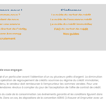
gnez-nous !
S'informer
ommes-nous ?
Le guide du rachat de crédit
arlent de nous
Le guide de l'assurance crédit
er une agence
Le guide du crédit immobilier
 Rachat de Crédits
FAQ du rachat de crédit
nage Assurance
Nos guides
crutement
 de vous engager.
 d’un particulier avant l’obtention d’un ou plusieurs prêts d’argent. La diminution
e opération de regroupement de crédits soumise au régime du crédit immobilier,
as obtenu, le vendeur doit rembourser à l’emprunteur les sommes versées. Pour une
aires révolus à compter du jour de l’acceptation de l’offre de contrat de crédit.
nts du code de la consommation. Les événements garantis et les conditions figurent dans
s. Dans ce cas, les dispositions de la convention AERAS (s’Assurer et Emprunter avec un