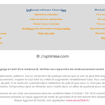
Informations légales
Rejoi
Mentions légales
Qui s
Informations générales
Ils p
Gérer mes cookies
Trouv
Politique de données personnelles
Parrainage
Plan du site
Parrai
xpert
Re
it
om
© J’optimise.com
ngage et doit être remboursé. Vérifiez vos capacités de remboursement avant
bancaires, prêteurs. Aucun versement de quelque nature que ce soit ne peut être exigé
rsement, majorer le coût total du crédit et augmenter l’endettement total. Pour un
fre de prêt. Si la vente est subordonnée à l’obtention du prêt et que celui-ci n’est p
on, l’emprunteur peut se rétracter sans motifs dans un délai de quatorze jours calend
ureur de son choix une assurance dans les conditions fixées à l’article L. 313-30 et suiva
ersonne présente un risque aggravé de santé, les garanties et le tarif doivent être adapté
Risque Aggravé de Santé), sont appliquées (
www.aeras[1]info.fr
).