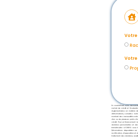
Votre
Rac
Votre
Pro
En soumettant votre demande 
rachat de crédit et l’évaluat
réglementaires en matière d
d’informations, consultez notr
montant des mensualités entra
d’un ou de plusieurs prêts d’
crédit. Pour un financement 
données personnelles et des
immatriculée à l’ORIAS sous 
(Informations disponibles sur
rectification, d’opposition e
traitement des données, veuill