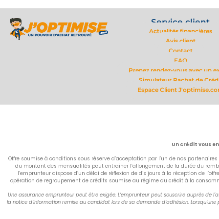
Service client
Actualités financières
Avis client
Contact
FAQ
Prenez rendez-vous avec un e
Simulateur Rachat de Créd
Espace Client J'optimise.c
Un crédit vous e
Offre soumise à conditions sous réserve d’acceptation par l’un de nos partenaires 
du montant des mensualités peut entraîner l’allongement de la durée du rembou
l’emprunteur dispose d’un délai de réflexion de dix jours à la réception de l’of
opération de regroupement de crédits soumise au régime du crédit à la consommati
Une assurance emprunteur peut être exigée. L’emprunteur peut souscrire auprès de l’ass
la notice d’information remise au candidat lors de sa demande d’adhésion. Lorsqu’une p