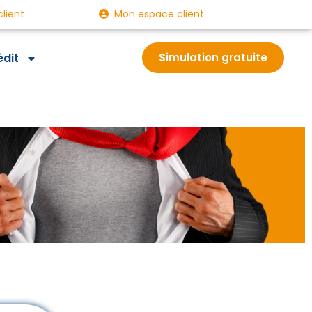
client
Mon espace client
édit
Simulation gratuite