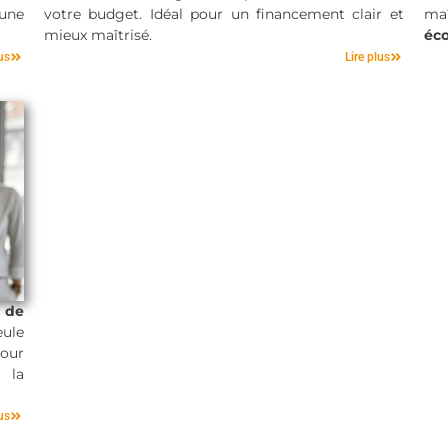
crédit
 une
votre budget. Idéal pour un financement clair et
maî
mieux maîtrisé.
éc
us
Lire plus
 de
ule
our
 la
us