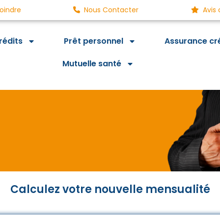
oindre
Nous Contacter
Avis 
rédits
Prêt personnel
Assurance cr
Mutuelle santé
Calculez votre nouvelle mensualité
i, des économies demain