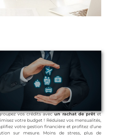
roupez vos crédits avec
un rachat de prêt
et
imisez votre budget ! Réduisez vos mensualités,
plifiez votre gestion financière et profitez d’une
Rachat de prêt
ution sur mesure. Moins de stress, plus de