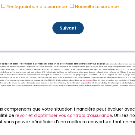
Renégociation d'assurance
Nouvelle assurance
Suivant
s engage et doit être remboursé. Vérifiez vos capacités de remboursement avant de vous engager.
La diminution du montant des me
la durée de remboursement et majore le coût total du crédit. Aucun versement de quelque nature que ce soit, ne peut être exigé d’un particulier, avant l’ob
d’argent. Pour tout financement relevant des articles L312-1 et suivants du Code de la Consommation, vous disposez d’un délai de rétractation de 14 j
crédit. Pour un financement relevant des articles L313-1 et suivants du Code de la Consommation, vous disposez d’un délai de réflexion de 10 jours à compt
édit. Gestion de vos données personnelles et descriptif du service ⇲ Ce service est proposé par
J’OPTIMISE – SAS au capital de 1 000 €, siège socia
 62400 BÉTHUNE, RCS Arras 891 861 692, immatriculée à l’ORIAS sous le numéro 21 001 592 en qualité d’Intermédiaire en opérations de banque – Court
taire d’intermédiaire en opérations de banque de CVL FINANCES (Informations disponibles sur
www.orias.fr
) Les données recueillies sont destinées à J’opt
le cadre de l’étude de votre demande. Vous disposez d’un droit d’accès, de rectification, d’opposition et de portabilité, dans le respect de la réglemen
concernant. Pour l’exercer, remplissez notre
formulaire de contact
. Pour plus d’information concernant le traitement des données, veuillez consulter nos co
us comprenons que votre situation financière peut évoluer avec 
ilité de
revoir et d’optimiser vos contrats d’assurance
. Utilisez 
vous pouvez bénéficier d’une meilleure couverture tout en maî