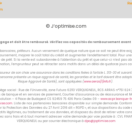
Re
it
om
© J’optimise.com
ngage et doit être remboursé. Vérifiez vos capacités de remboursement avant
bancaires, prêteurs. Aucun versement de quelque nature que ce soit ne peut être exigé
rsement, majorer le coût total du crédit et augmenter l’endettement total. Pour un
fre de prêt. Si la vente est subordonnée à l’obtention du prêt et que celui-ci n’est p
on, l’emprunteur peut se rétracter sans motifs dans un délai de quatorze jours calend
ureur de son choix une assurance dans les conditions fixées à l’article L. 313-30 et suiva
ersonne présente un risque aggravé de santé, les garanties et le tarif doivent être adapté
Risque Aggravé de Santé), sont appliquées (
www.aeras[1]info.fr
).
ge social : Rue de l’Université, zone Futura 62113 VERQUIGNEUL, RCS ARRAS n°751 624
ns de banque et en services de paiement, Courtier d’assurance ou de réassurance et 
ésolution – 4 Place de Budapest CS 92459 75 436 Paris Cedex 09 –
www.acpr.banque-fra
mise.com
. Liste de nos partenaires bancaires disponible sur simple demande. Conforméme
ur la Protection des Données du 27 Avril 2016 dit « RGPD », et aux dispositions du code 
ifs légitimes, au traitement de vos données, et disposez du droit de retirer votre co
z sans frais et à tout moment adresser votre demande par voie postale à : CVL FINANCE
VERQUIGNEUL ou par courrier électronique à
dpo@joptimise.com