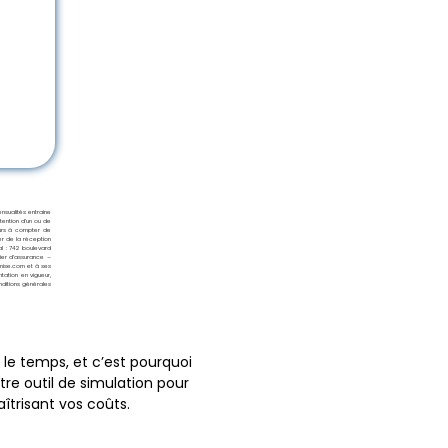
nsualités entraine
tention d’un ou de
ours à compter de
er de la réception
l : 742 boulevard
ier d’assurance –
imise.com et à ses
tation en vigueur,
nditions générales
le temps, et c’est pourquoi
notre outil de simulation pour
trisant vos coûts.