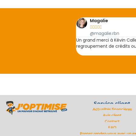
David





@david.toc
ecommande pour vos projets de
Très enchanté d'avoir fait 
 Merci à vous Kévin.
et d'une grande disponibilité
Service client
Actualités financières
Avis client
Contact
FAQ
Prenez rendez-vous avec un e