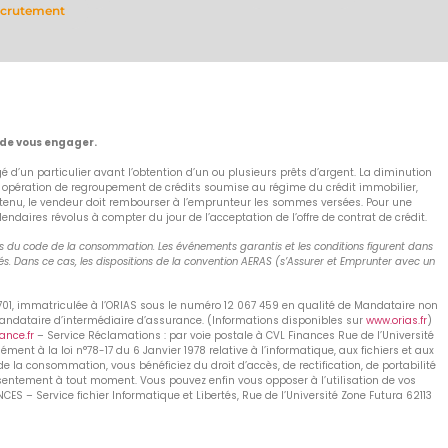
crutement
 de vous engager.
 d’un particulier avant l’obtention d’un ou plusieurs prêts d’argent. La diminution
e opération de regroupement de crédits soumise au régime du crédit immobilier,
as obtenu, le vendeur doit rembourser à l’emprunteur les sommes versées. Pour une
aires révolus à compter du jour de l’acceptation de l’offre de contrat de crédit.
nts du code de la consommation. Les événements garantis et les conditions figurent dans
s. Dans ce cas, les dispositions de la convention AERAS (s’Assurer et Emprunter avec un
 701, immatriculée à l’ORIAS sous le numéro 12 067 459 en qualité de Mandataire non
Mandataire d’intermédiaire d’assurance. (Informations disponibles sur
www.orias.fr
)
nce.fr
– Service Réclamations : par voie postale à CVL Finances Rue de l’Université
nt à la loi n°78-17 du 6 Janvier 1978 relative à l’informatique, aux fichiers et aux
de la consommation, vous bénéficiez du droit d’accès, de rectification, de portabilité
nsentement à tout moment. Vous pouvez enfin vous opposer à l’utilisation de vos
S – Service fichier Informatique et Libertés, Rue de l’Université Zone Futura 62113