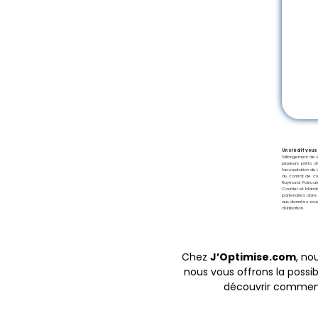
Un crédit vou
l’allongement de 
plusieurs prêts 
l’acceptation du 
du contrat de cr
Raymond Poincaré
Courtier et Manda
partenaires dans 
aux données vous 
d’utilisation.
Chez
J’Optimise.com
, no
nous vous offrons la possib
découvrir comment 