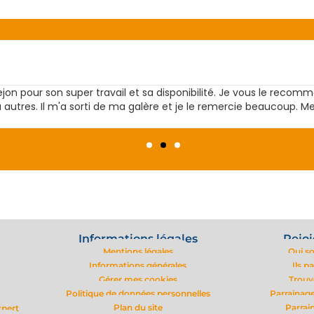
la connaissance de Vincent qui, pendant tout le montage du doss
. Très réactif et objectif atteint avec succès.
Informations légales
Rejoi
Mentions légales
Qui s
Informations générales
Ils p
Gérer mes cookies
Trouv
Politique de données personnelles
Parrainage
Plan du site
Parrai
xpert