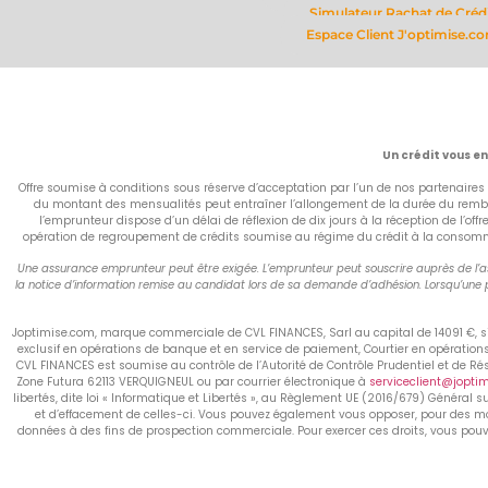
Simulateur Rachat de Créd
Espace Client J'optimise.c
Un crédit vous e
Offre soumise à conditions sous réserve d’acceptation par l’un de nos partenaires 
du montant des mensualités peut entraîner l’allongement de la durée du rembou
l’emprunteur dispose d’un délai de réflexion de dix jours à la réception de l’of
opération de regroupement de crédits soumise au régime du crédit à la consommati
Une assurance emprunteur peut être exigée. L’emprunteur peut souscrire auprès de l’ass
la notice d’information remise au candidat lors de sa demande d’adhésion. Lorsqu’une p
Joptimise.com, marque commerciale de CVL FINANCES, Sarl au capital de 14091 €, siè
exclusif en opérations de banque et en service de paiement, Courtier en opératio
CVL FINANCES est soumise au contrôle de l’Autorité de Contrôle Prudentiel et de R
Zone Futura 62113 VERQUIGNEUL ou par courrier électronique à
serviceclient@jopti
libertés, dite loi « Informatique et Libertés », au Règlement UE (2016/679) Général s
et d’effacement de celles-ci. Vous pouvez également vous opposer, pour des mot
données à des fins de prospection commerciale. Pour exercer ces droits, vous pouve