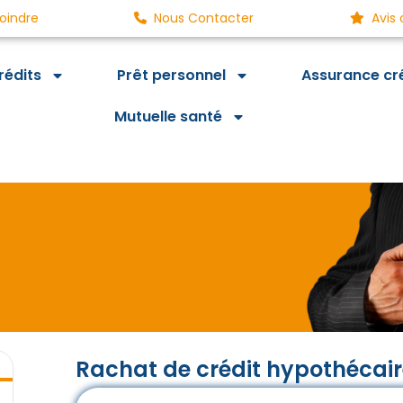
oindre
Nous Contacter
Avis 
rédits
Prêt personnel
Assurance cr
Mutuelle santé
Rachat de crédit hypothécair
i, des économies demain