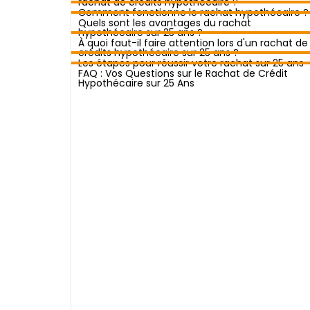
rachat de crédits hypothécaire ?
Comment fonctionne le rachat hypothécaire ?
Quels sont les avantages du rachat
hypothécaire sur 25 ans ?
À quoi faut-il faire attention lors d'un rachat de
crédits hypothécaire sur 25 ans ?
Les étapes pour réussir votre rachat sur 25 ans
FAQ : Vos Questions sur le Rachat de Crédit
Hypothécaire sur 25 Ans