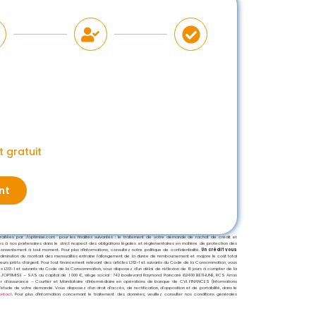
 gratuit
nt
tées par J’optimise.com pour les finalités suivantes : le traitement de votre demande de rachat de crédit et
ises à nos partenaires dans le strict respect des obligations légales et réglementaires en matière de protection des
nsentement à tout moment. Pour plus d’informations, consultez notre politique de confidentialité.
Un crédit vous
 diminution du montant des mensualités entraine l’allongement de la durée de remboursement et majore le coût total
sieurs prêts d’argent. Pour tout financement relevant des articles L312-1 et suivants du Code de la Consommation, vous
les L313-1 et suivants du Code de la Consommation, vous disposez d’un délai de réflexion de 10 jours à compter de la
J’OPTIMISE – SAS au capital de 1 000 €, siège social : 742 boulevard Raymond Poincaré 62400 BÉTHUNE, RCS Arras
tier d’assurance – Courtier et Mandataire d’intermédiaire en opérations de banque de CVL FINANCES (Informations
’étude de votre demande. Vous disposez d’un droit d’accès, de rectification, d’opposition et de portabilité, dans le
ontact
. Pour plus d’information concernant le traitement des données, veuillez consulter nos conditions générales