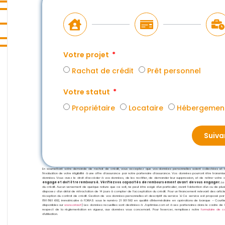
Votre projet
Rachat de crédit
Prêt personnel
Votre statut
Propriétaire
Locataire
Hébergement
Suiva
En soumettant votre demande de rachat de crédit, vous acceptez que vos données personnelles soient collectées et trai
l’évaluation de votre éligibilité à une offre d’assurance par notre partenaire d’assurance. Vos données pourront être transm
données. Vous avez le droit d’accéder à vos données, de les rectifier, de demander leur suppression, et de retirer votre co
engage et doit être remboursé. Vérifiez vos capacités de remboursement avant de vous engager.
La
du crédit. Aucun versement de quelque nature que ce soit, ne peut être exigé d’un particulier, avant l’obtention d’un ou de plu
disposez d’un délai de rétractation de 14 jours à compter de l’acceptation du crédit. Pour un financement relevant des artic
réception du contrat de crédit. Gestion de vos données personnelles et descriptif du service ⇲ Ce service est proposé par
891 861 692, immatriculée à l’ORIAS sous le numéro 21 001 592 en qualité d’Intermédiaire en opérations de banque – Cour
disponibles sur
www.orias.fr
) Les données recueillies sont destinées à J’optimise.com et à ses partenaires dans le cadre de l
respect de la réglementation en vigueur, aux données vous concernant. Pour l’exercer, remplissez notre
formulaire de c
d’utilisation.