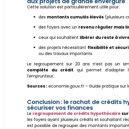
aux projets de grande envergure
Cette solution est particulièrement utile pour :
des
montants cumulés élevés
(plusieurs c
des foyers avec un
revenu régulier mais li
ceux qui souhaitent
libérer du reste à vivr
des projets nécessitant
flexibilité et sécur
ou des travaux importants.
Le regroupement sur 20 ans n’est pas un sim
complète du crédit
qui permet d’adapter le
l’emprunteur.
Sources :
economie.gouv.fr – Guide pratique sur 
Conclusion : le rachat de crédits 
sécuriser vos finances
Le
regroupement de crédits hypothécaire
sur
les foyers ayant plusieurs crédits et souhaitant r
est possible de regrouper des montants importan