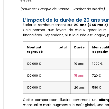
élevés.
(Sources : Banque de France – Rachat de crédits)
L’impact de la durée de 20 ans sur 
Étaler le remboursement sur
20 ans (240 mois)
Cela permet aux foyers de mieux gérer leurs d
financières. Cependant, plus la durée est longue, p
Montant total
Durée
Mensuali
regroupé
approxim
100 000 €
10 ans
1 000 €
100 000 €
15 ans
720 €
100 000 €
20 ans
580 €
Cette comparaison illustre comment un
allo
mensualité mais augmente le coût global, une c