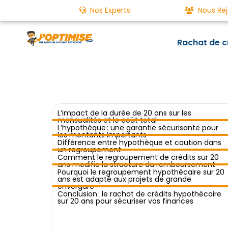
Nos Experts
Nous Rej
Rachat de c
L’impact de la durée de 20 ans sur les
mensualités et le coût total
L’hypothèque : une garantie sécurisante pour
les montants importants
Différence entre hypothèque et caution dans
un regroupement
Comment le regroupement de crédits sur 20
ans modifie la structure du remboursement
Pourquoi le regroupement hypothécaire sur 20
ans est adapté aux projets de grande
envergure
Conclusion : le rachat de crédits hypothécaire
sur 20 ans pour sécuriser vos finances