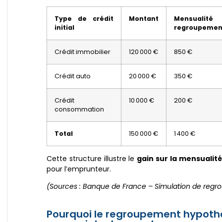
Type de crédit
Montant
Mensuali
initial
regroupemen
Crédit immobilier
120 000 €
850 €
Crédit auto
20 000 €
350 €
Crédit
10 000 €
200 €
consommation
Total
150 000 €
1 400 €
Cette structure illustre le
gain sur la mensualité
pour l’emprunteur.
(Sources : Banque de France – Simulation de reg
Pourquoi le regroupement hypothé