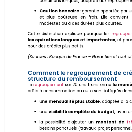
conditions longues, adaptée aux regroupeme
Caution bancaire
: garantie apportée par 
et plus coûteuse en frais. Elle convient
modestes ou à des durées plus courtes.
Cette distinction explique pourquoi les
regroup
les opérations longues et importantes
, et pou
pour des crédits plus petits.
(Sources : Banque de France – Garanties et rachat 
Comment le regroupement de crédi
structure du remboursement
Le
regroupement
sur 20 ans transforme
la maniè
prêts à consommation ou auto sont intégrés dans 
une
mensualité plus stable
, adaptée à la 
une
visibilité complète du budget
, avec u
la possibilité d’ajouter un
montant de
tr
besoins ponctuels (travaux, projet personnel