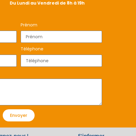
Du Lundi au Vendredi de 8h à 19h
Prénom
Téléphone
Envoyer
gnez-nous !
S'informer