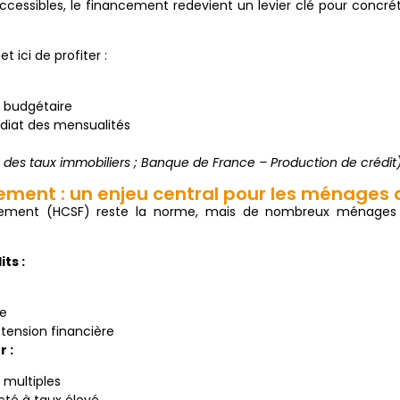
accessibles, le financement redevient un levier clé pour concrét
 ici de profiter :
té budgétaire
iat des mensualités
 des taux immobiliers ; Banque de France – Production de crédit
ement : un enjeu central pour les ménages 
ttement (HCSF) reste la norme, mais de nombreux ménages
ts :
re
 tension financière
 :
multiples