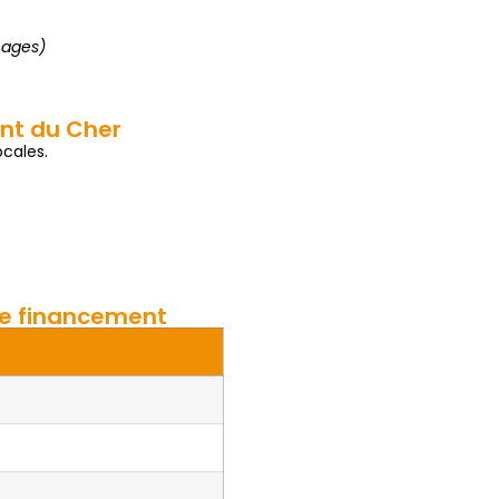
nages)
ent du Cher
cales.
 de financement