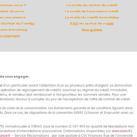
ommes-nous ?
Le guide du rachat de crédit
arlent de nous
Le guide de l'assurance crédit
er une agence
Le guide du crédit immobilier
 Rachat de Crédits
FAQ du rachat de crédit
nage Assurance
Nos guides
crutement
 de vous engager.
 d’un particulier avant l’obtention d’un ou plusieurs prêts d’argent. La diminution
e opération de regroupement de crédits soumise au régime du crédit immobilier,
as obtenu, le vendeur doit rembourser à l’emprunteur les sommes versées. Pour une
aires révolus à compter du jour de l’acceptation de l’offre de contrat de crédit.
nts du code de la consommation. Les événements garantis et les conditions figurent dans
s. Dans ce cas, les dispositions de la convention AERAS (s’Assurer et Emprunter avec un
 701, immatriculée à l’ORIAS sous le numéro 12 067 459 en qualité de Mandataire non
Mandataire d’intermédiaire d’assurance. (Informations disponibles sur
www.orias.fr
)
nce.fr
– Service Réclamations : par voie postale à CVL Finances Rue de l’Université