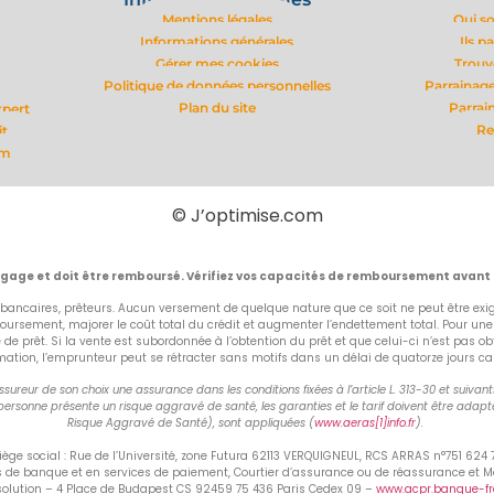
Mentions légales
Qui s
Informations générales
Ils p
Gérer mes cookies
Trouv
Politique de données personnelles
Parrainage
Plan du site
Parrai
xpert
Re
it
om
© J’optimise.com
ngage et doit être remboursé. Vérifiez vos capacités de remboursement avant
bancaires, prêteurs. Aucun versement de quelque nature que ce soit ne peut être exigé
rsement, majorer le coût total du crédit et augmenter l’endettement total. Pour un
fre de prêt. Si la vente est subordonnée à l’obtention du prêt et que celui-ci n’est p
on, l’emprunteur peut se rétracter sans motifs dans un délai de quatorze jours calend
ureur de son choix une assurance dans les conditions fixées à l’article L. 313-30 et suiva
ersonne présente un risque aggravé de santé, les garanties et le tarif doivent être adapté
Risque Aggravé de Santé), sont appliquées (
www.aeras[1]info.fr
).
ge social : Rue de l’Université, zone Futura 62113 VERQUIGNEUL, RCS ARRAS n°751 624
ns de banque et en services de paiement, Courtier d’assurance ou de réassurance et 
ésolution – 4 Place de Budapest CS 92459 75 436 Paris Cedex 09 –
www.acpr.banque-fra