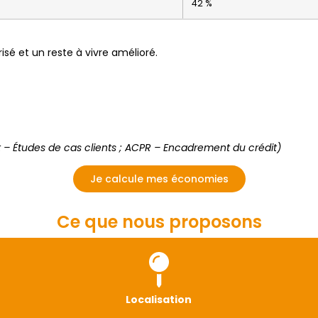
42 %
isé et un reste à vivre amélioré.
it – Études de cas clients ; ACPR – Encadrement du crédit)
Je calcule mes économies
Ce que nous proposons
Localisation