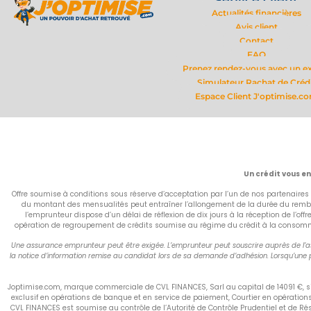
Service client
Actualités financières
Avis client
Contact
FAQ
Prenez rendez-vous avec un e
Simulateur Rachat de Créd
Espace Client J'optimise.c
Un crédit vous e
Offre soumise à conditions sous réserve d’acceptation par l’un de nos partenaires 
du montant des mensualités peut entraîner l’allongement de la durée du rembou
l’emprunteur dispose d’un délai de réflexion de dix jours à la réception de l’of
opération de regroupement de crédits soumise au régime du crédit à la consommati
Une assurance emprunteur peut être exigée. L’emprunteur peut souscrire auprès de l’ass
la notice d’information remise au candidat lors de sa demande d’adhésion. Lorsqu’une p
Joptimise.com, marque commerciale de CVL FINANCES, Sarl au capital de 14091 €, siè
exclusif en opérations de banque et en service de paiement, Courtier en opératio
CVL FINANCES est soumise au contrôle de l’Autorité de Contrôle Prudentiel et de R