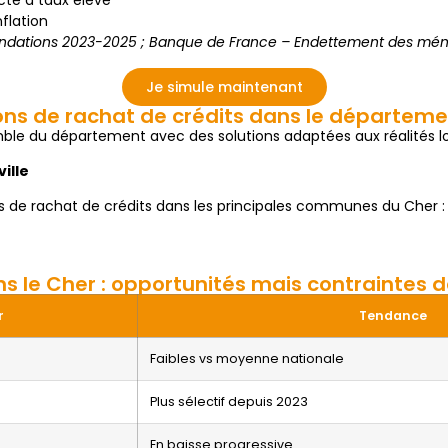
cté à taux élevé
flation
ndations 2023-2025 ; Banque de France – Endettement des mé
Je simule maintenant
ons de rachat de crédits dans le départem
mble du département avec des solutions adaptées aux réalités lo
ille
s de rachat de crédits dans les principales communes du Cher :
s le Cher : opportunités mais contraintes
r
Tendance
Faibles vs moyenne nationale
Plus sélectif depuis 2023
En baisse progressive