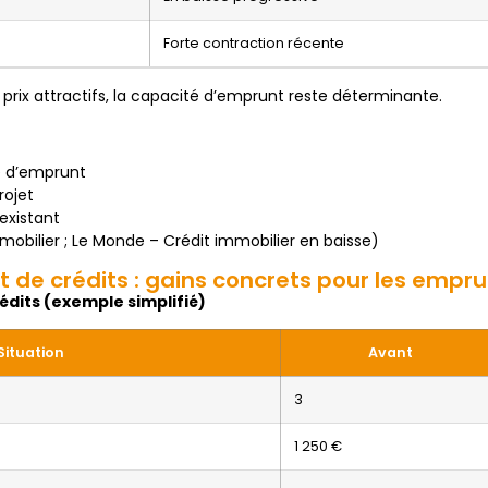
Forte contraction récente
rix attractifs, la capacité d’emprunt reste déterminante.
é d’emprunt
rojet
existant
mobilier ; Le Monde – Crédit immobilier en baisse)
 de crédits : gains concrets pour les empr
édits (exemple simplifié)
Situation
Avant
3
1 250 €