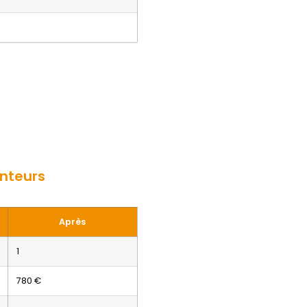
unteurs
Après
1
780 €