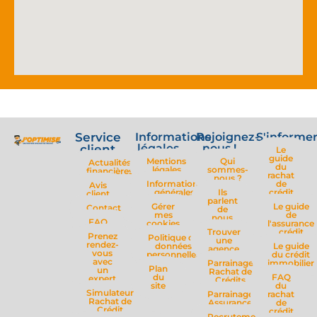
Service
Informations
Rejoignez-
S'informe
légales
nous !
client
Le
guide
Mentions
Qui
Actualités
du
légales
sommes-
financières
rachat
nous ?
Informations
de
Avis
générales
Ils
crédit
client
parlent
Gérer
Le guide
Contact
de
mes
de
nous
FAQ
cookies
l'assurance
Trouver
crédit
Prenez
Politique de
une
rendez-
données
Le guide
agence
vous
personnelles
du crédit
avec
Parrainage
immobilier
Plan
un
Rachat de
du
FAQ
expert
Crédits
site
du
Simulateur
Parrainage
rachat
Rachat de
Assurance
de
Crédit
crédit
Recrutement