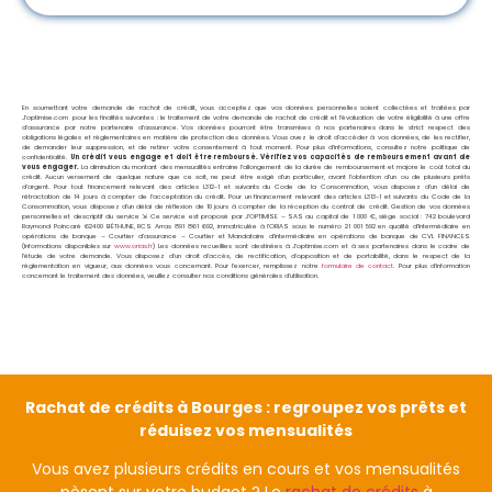
En soumettant votre demande de rachat de crédit, vous acceptez que vos données personnelles soient collectées et traitées par
J’optimise.com pour les finalités suivantes : le traitement de votre demande de rachat de crédit et l’évaluation de votre éligibilité à une offre
d’assurance par notre partenaire d’assurance. Vos données pourront être transmises à nos partenaires dans le strict respect des
obligations légales et réglementaires en matière de protection des données. Vous avez le droit d’accéder à vos données, de les rectifier,
de demander leur suppression, et de retirer votre consentement à tout moment. Pour plus d’informations, consultez notre politique de
confidentialité.
Un crédit vous engage et doit être remboursé. Vérifiez vos capacités de remboursement avant de
vous engager.
La diminution du montant des mensualités entraine l’allongement de la durée de remboursement et majore le coût total du
crédit. Aucun versement de quelque nature que ce soit, ne peut être exigé d’un particulier, avant l’obtention d’un ou de plusieurs prêts
d’argent. Pour tout financement relevant des articles L312-1 et suivants du Code de la Consommation, vous disposez d’un délai de
rétractation de 14 jours à compter de l’acceptation du crédit. Pour un financement relevant des articles L313-1 et suivants du Code de la
Consommation, vous disposez d’un délai de réflexion de 10 jours à compter de la réception du contrat de crédit. Gestion de vos données
personnelles et descriptif du service ⇲ Ce service est proposé par
J’OPTIMISE – SAS au capital de 1 000 €, siège social : 742 boulevard
Raymond Poincaré 62400 BÉTHUNE, RCS Arras 891 861 692, immatriculée à l’ORIAS sous le numéro 21 001 592 en qualité d’Intermédiaire en
opérations de banque – Courtier d’assurance – Courtier et Mandataire d’intermédiaire en opérations de banque de CVL FINANCES
(Informations disponibles sur
www.orias.fr
) Les données recueillies sont destinées à J’optimise.com et à ses partenaires dans le cadre de
l’étude de votre demande. Vous disposez d’un droit d’accès, de rectification, d’opposition et de portabilité, dans le respect de la
réglementation en vigueur, aux données vous concernant. Pour l’exercer, remplissez notre
formulaire de contact
. Pour plus d’information
concernant le traitement des données, veuillez consulter nos conditions générales d’utilisation.
Rachat de crédits à Bourges : regroupez vos prêts et
réduisez vos mensualités
Vous avez plusieurs crédits en cours et vos mensualités