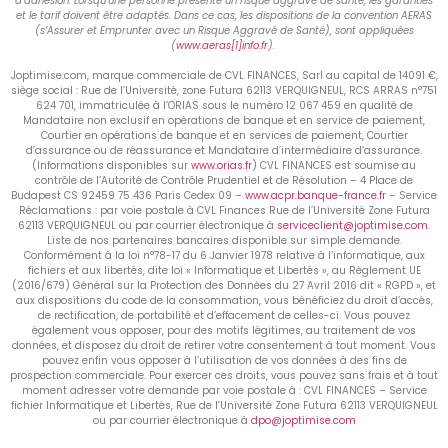
d’adhésion. Lorsqu’une personne présente un risque aggravé de santé, les garanties
et le tarif doivent être adaptés. Dans ce cas, les dispositions de la convention AERAS
(s’Assurer et Emprunter avec un Risque Aggravé de Santé), sont appliquées
(
www.aeras[1]info.fr
).
Joptimise.com, marque commerciale de CVL FINANCES, Sarl au capital de 14091 €,
siège social : Rue de l’Université, zone Futura 62113 VERQUIGNEUL, RCS ARRAS n°751
624 701, immatriculée à l’ORIAS sous le numéro 12 067 459 en qualité de
Mandataire non exclusif en opérations de banque et en service de paiement,
Courtier en opérations de banque et en services de paiement, Courtier
d’assurance ou de réassurance et Mandataire d’intermédiaire d’assurance.
(Informations disponibles sur
www.orias.fr
) CVL FINANCES est soumise au
contrôle de l’Autorité de Contrôle Prudentiel et de Résolution – 4 Place de
Budapest CS 92459 75 436 Paris Cedex 09 –
www.acpr.banque-france.fr
– Service
Réclamations : par voie postale à CVL Finances Rue de l’Université Zone Futura
62113 VERQUIGNEUL ou par courrier électronique à
serviceclient@joptimise.com
.
Liste de nos partenaires bancaires disponible sur simple demande.
Conformément à la loi n°78-17 du 6 Janvier 1978 relative à l’informatique, aux
fichiers et aux libertés, dite loi « Informatique et Libertés », au Règlement UE
(2016/679) Général sur la Protection des Données du 27 Avril 2016 dit « RGPD », et
aux dispositions du code de la consommation, vous bénéficiez du droit d’accès,
de rectification, de portabilité et d’effacement de celles-ci. Vous pouvez
également vous opposer, pour des motifs légitimes, au traitement de vos
données, et disposez du droit de retirer votre consentement à tout moment. Vous
pouvez enfin vous opposer à l’utilisation de vos données à des fins de
prospection commerciale. Pour exercer ces droits, vous pouvez sans frais et à tout
moment adresser votre demande par voie postale à : CVL FINANCES – Service
fichier Informatique et Libertés, Rue de l’Université Zone Futura 62113 VERQUIGNEUL
ou par courrier électronique à
dpo@joptimise.com