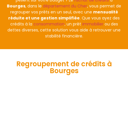
pèsent sur votre budget ? Le
rachat de crédits
à
Bourges
, dans le
département du Cher
, vous permet de
regrouper vos prêts en un seul, avec une
mensualité
réduite et une gestion simplifiée
. Que vous ayez des
crédits à la
consommation
, un prêt
immobilier
ou des
dettes diverses, cette solution vous aide à retrouver une
stabilité financière.
Regroupement de crédits à
Bourges