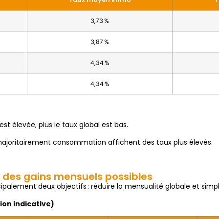
3,73 %
3,87 %
4,34 %
4,34 %
est élevée, plus le taux global est bas.
majoritairement consommation affichent des taux plus élevés.
ue des gains mensuels possibles
cipalement deux objectifs : réduire la mensualité globale et simpli
ion indicative)