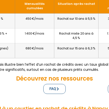
Mensualités
Situation après rachat
cumulées
5 %
450 €/mois
Rachat sur 10 ans à 5,5 %
3 % +
1 400 €/mois
Rachat mixte 20 ans à
1
4,5 %
ignes)
680 €/mois
Rachat sur 15 ans à 6,3 %
is illustre bien l’effet d’un rachat de crédits avec un taux glob
e significatifs, surtout en cas de plusieurs prêts cumulés.
Découvrez nos ressources
FAQ
 à un courtier en rachat de crédits à Nancy