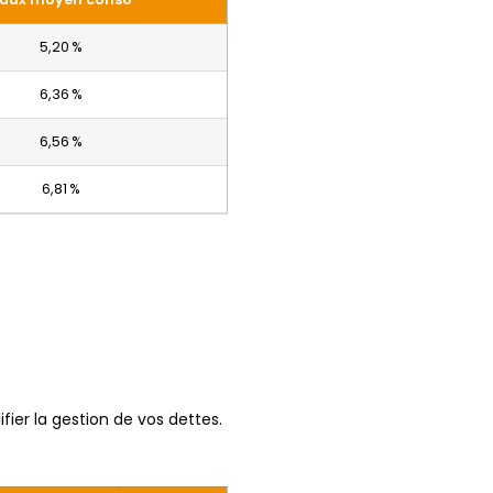
5,20 %
6,36 %
6,56 %
6,81 %
fier la gestion de vos dettes.