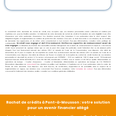
En soumettant votre demande de rachat de crédit, vous acceptez que vos données personnelles soient collectées et traitées par
J’optimise.com pour les finalités suivantes : le traitement de votre demande de rachat de crédit et l’évaluation de votre éligibilité à une offre
d’assurance par notre partenaire d’assurance. Vos données pourront être transmises à nos partenaires dans le strict respect des
obligations légales et réglementaires en matière de protection des données. Vous avez le droit d’accéder à vos données, de les rectifier,
de demander leur suppression, et de retirer votre consentement à tout moment. Pour plus d’informations, consultez notre politique de
confidentialité.
Un crédit vous engage et doit être remboursé. Vérifiez vos capacités de remboursement avant de
vous engager.
La diminution du montant des mensualités entraine l’allongement de la durée de remboursement et majore le coût total du
crédit. Aucun versement de quelque nature que ce soit, ne peut être exigé d’un particulier, avant l’obtention d’un ou de plusieurs prêts
d’argent. Pour tout financement relevant des articles L312-1 et suivants du Code de la Consommation, vous disposez d’un délai de
rétractation de 14 jours à compter de l’acceptation du crédit. Pour un financement relevant des articles L313-1 et suivants du Code de la
Consommation, vous disposez d’un délai de réflexion de 10 jours à compter de la réception du contrat de crédit. Gestion de vos données
personnelles et descriptif du service ⇲ Ce service est proposé par
J’OPTIMISE – SAS au capital de 1 000 €, siège social : 742 boulevard
Raymond Poincaré 62400 BÉTHUNE, RCS Arras 891 861 692, immatriculée à l’ORIAS sous le numéro 21 001 592 en qualité d’Intermédiaire en
opérations de banque – Courtier d’assurance – Courtier et Mandataire d’intermédiaire en opérations de banque de CVL FINANCES
(Informations disponibles sur
www.orias.fr
) Les données recueillies sont destinées à J’optimise.com et à ses partenaires dans le cadre de
l’étude de votre demande. Vous disposez d’un droit d’accès, de rectification, d’opposition et de portabilité, dans le respect de la
réglementation en vigueur, aux données vous concernant. Pour l’exercer, remplissez notre
formulaire de contact
. Pour plus d’information
concernant le traitement des données, veuillez consulter nos conditions générales d’utilisation.
Rachat de crédits à Pont-à-Mousson : votre solution
pour un avenir financier allégé