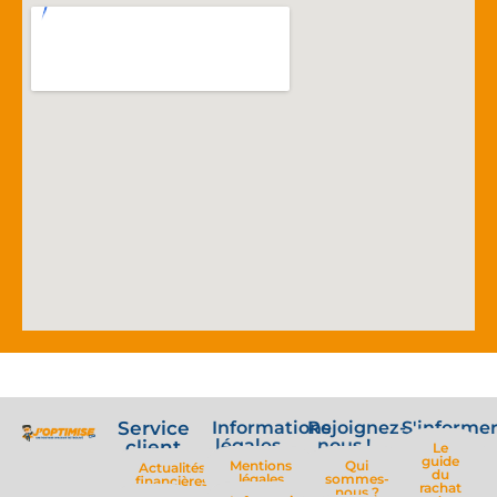
Service
Informations
Rejoignez-
S'informe
légales
nous !
client
Le
guide
Mentions
Qui
Actualités
du
légales
sommes-
financières
rachat
nous ?