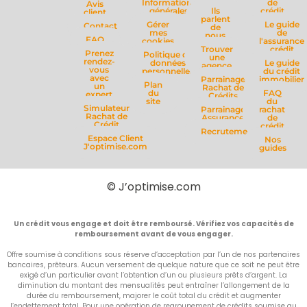
Informations
de
Avis
générales
Ils
crédit
client
parlent
Gérer
Le guide
Contact
de
mes
de
nous
FAQ
cookies
l'assurance
Trouver
crédit
Prenez
Politique de
une
rendez-
données
Le guide
agence
vous
personnelles
du crédit
avec
Parrainage
immobilier
Plan
un
Rachat de
du
FAQ
expert
Crédits
site
du
Simulateur
Parrainage
rachat
Rachat de
Assurance
de
Crédit
crédit
Recrutement
Espace Client
Nos
J'optimise.com
guides
© J’optimise.com
Un crédit vous engage et doit être remboursé. Vérifiez vos capacités de
remboursement avant de vous engager.
Offre soumise à conditions sous réserve d’acceptation par l’un de nos partenaires
bancaires, prêteurs. Aucun versement de quelque nature que ce soit ne peut être
exigé d’un particulier avant l’obtention d’un ou plusieurs prêts d’argent. La
diminution du montant des mensualités peut entraîner l’allongement de la
durée du remboursement, majorer le coût total du crédit et augmenter
l’endettement total. Pour une opération de regroupement de crédits soumise au