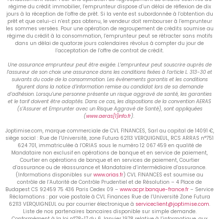
régime du crédit immobilier, l’emprunteur dispose d’un délai de réflexion de dix
jours à la réception de l’offre de prêt. Si la vente est subordonnée à l’obtention du
prêt et que celui-ci n’est pas obtenu, le vendeur doit rembourser à l’emprunteur
les sommes versées. Pour une opération de regroupement de crédits soumise au
régime du crédit à la consommation, l’emprunteur peut se rétracter sans motifs
dans un délai de quatorze jours calendaires révolus à compter du jour de
l’acceptation de l’offre de contrat de crédit.
Une assurance emprunteur peut être exigée. L’emprunteur peut souscrire auprès de
l’assureur de son choix une assurance dans les conditions fixées à l’article L. 313-30 et
suivants du code de la consommation. Les événements garantis et les conditions
figurent dans la notice d’information remise au candidat lors de sa demande
d’adhésion. Lorsqu’une personne présente un risque aggravé de santé, les garanties
et le tarif doivent être adaptés. Dans ce cas, les dispositions de la convention AERAS
(s’Assurer et Emprunter avec un Risque Aggravé de Santé), sont appliquées
(
www.aeras[1]info.fr
).
Joptimise.com, marque commerciale de CVL FINANCES, Sarl au capital de 14091 €,
siège social : Rue de l’Université, zone Futura 62113 VERQUIGNEUL, RCS ARRAS n°751
624 701, immatriculée à l’ORIAS sous le numéro 12 067 459 en qualité de
Mandataire non exclusif en opérations de banque et en service de paiement,
Courtier en opérations de banque et en services de paiement, Courtier
d’assurance ou de réassurance et Mandataire d’intermédiaire d’assurance.
(Informations disponibles sur
www.orias.fr
) CVL FINANCES est soumise au
contrôle de l’Autorité de Contrôle Prudentiel et de Résolution – 4 Place de
Budapest CS 92459 75 436 Paris Cedex 09 –
www.acpr.banque-france.fr
– Service
Réclamations : par voie postale à CVL Finances Rue de l’Université Zone Futura
62113 VERQUIGNEUL ou par courrier électronique à
serviceclient@joptimise.com
.
Liste de nos partenaires bancaires disponible sur simple demande.
Conformément à la loi n°78-17 du 6 Janvier 1978 relative à l’informatique, aux