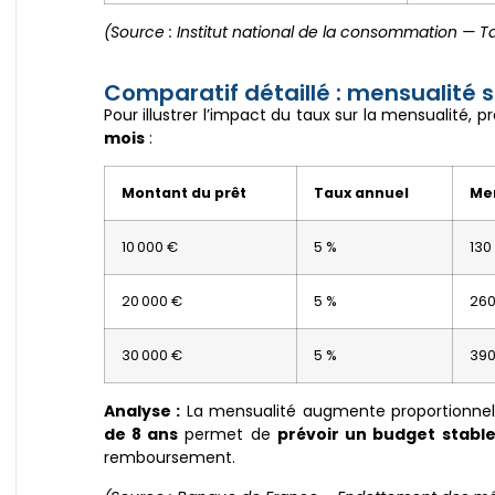
(Source : Institut national de la consommation — T
Comparatif détaillé : mensualité 
Pour illustrer l’impact du taux sur la mensualité, 
mois
:
Montant du prêt
Taux annuel
Me
10 000 €
5 %
130
20 000 €
5 %
260
30 000 €
5 %
390
Analyse :
La mensualité augmente proportionnel
de 8 ans
permet de
prévoir un budget stabl
remboursement.