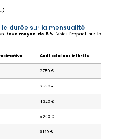
s)
 la durée sur la mensualité
un
taux moyen de 5 %
. Voici l’impact sur la
roximative
Coût total des intérêts
2 750 €
3 520 €
4 320 €
5 200 €
6 140 €