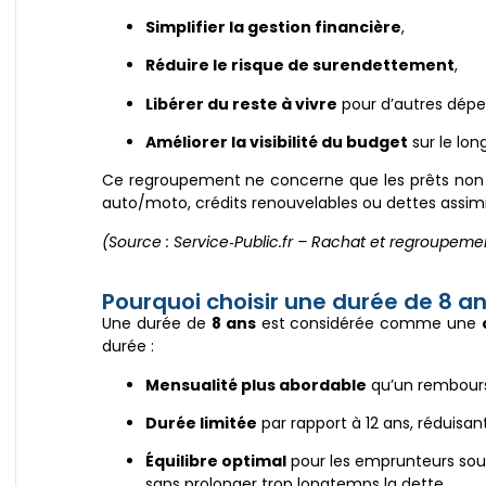
Simplifier la gestion financière
,
Réduire le risque de surendettement
,
Libérer du reste à vivre
pour d’autres dépe
Améliorer la visibilité du budget
sur le lon
Ce regroupement ne concerne que les prêts non 
auto/moto, crédits renouvelables ou dettes assimi
(Source : Service‑Public.fr – Rachat et regroupeme
Pourquoi choisir une durée de 8 a
Une durée de
8 ans
est considérée comme une
durée :
Mensualité plus abordable
qu’un rembours
Durée limitée
par rapport à 12 ans, réduisant
Équilibre optimal
pour les emprunteurs sou
sans prolonger trop longtemps la dette.