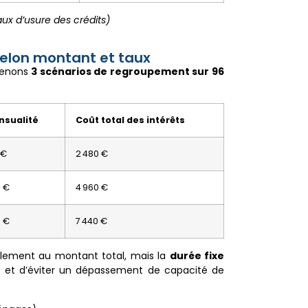
aux d’usure des crédits)
selon montant et taux
prenons
3 scénarios de regroupement sur 96
nsualité
Coût total des intérêts
 €
2 480 €
 €
4 960 €
 €
7 440 €
lement au montant total, mais la
durée fixe
e
et d’éviter un dépassement de capacité de