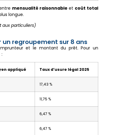
 entre
mensualité raisonnable
et
coût total
plus longue.
 aux particuliers)
 un regroupement sur 8 ans
l’emprunteur et le montant du prêt. Pour un
 :
en appliqué
Taux d’usure légal 2025
17,43 %
11,75 %
6,47 %
6,47 %