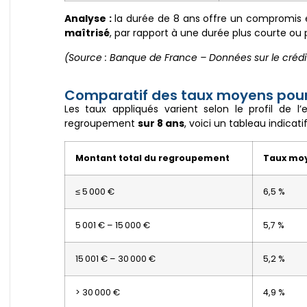
Analyse :
la durée de 8 ans offre un compromis
maîtrisé
, par rapport à une durée plus courte ou 
(Source : Banque de France – Données sur le crédit
Comparatif des taux moyens pour
Les taux appliqués varient selon le profil de 
regroupement
sur 8 ans
, voici un tableau indicatif
Montant total du regroupement
Taux moy
≤ 5 000 €
6,5 %
5 001 € – 15 000 €
5,7 %
15 001 € – 30 000 €
5,2 %
> 30 000 €
4,9 %