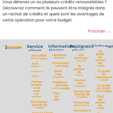
Vous détenez un ou plusieurs crédits renouvelables ?
Découvrez comment ils peuvent être intégrés dans
un rachat de crédits et quels sont les avantages de
cette opération pour votre budget.
Prochain
→
Service
Informations
Rejoignez-
S'informe
légales
nous !
client
Le
guide
Mentions
Qui
Actualités
du
légales
sommes-
financières
rachat
nous ?
Informations
de
Avis
générales
Ils
crédit
client
parlent
Gérer
Le guide
Contact
de
mes
de
nous
FAQ
cookies
l'assurance
Trouver
crédit
Prenez
Politique de
une
rendez-
données
Le guide
agence
vous
personnelles
du crédit
avec
Parrainage
immobilier
Plan
un
Rachat de
du
FAQ
expert
Crédits
site
du
Simulateur
Parrainage
rachat
Rachat de
Assurance
de
Crédit
crédit
Recrutement
Espace Client