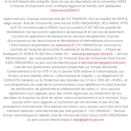
et le tarif doivent être adaptés. Dans ce cas, les dispositions de la convention AERAS
(s’Assurer et Emprunter avec un Risque Aggravé de Santé), sont appliquées
(
www.aeras[1]info.fr
).
Joptimise.com, marque commerciale de CVL FINANCES, Sarl au capital de 14091 €,
siège social : Rue de l’Université, zone Futura 62113 VERQUIGNEUL, RCS ARRAS n°751
624 701, immatriculée à l’ORIAS sous le numéro 12 067 459 en qualité de
Mandataire non exclusif en opérations de banque et en service de paiement,
Courtier en opérations de banque et en services de paiement, Courtier
d’assurance ou de réassurance et Mandataire d’intermédiaire d’assurance.
(Informations disponibles sur
www.orias.fr
) CVL FINANCES est soumise au
contrôle de l’Autorité de Contrôle Prudentiel et de Résolution – 4 Place de
Budapest CS 92459 75 436 Paris Cedex 09 –
www.acpr.banque-france.fr
– Service
Réclamations : par voie postale à CVL Finances Rue de l’Université Zone Futura
62113 VERQUIGNEUL ou par courrier électronique à
serviceclient@joptimise.com
.
Liste de nos partenaires bancaires disponible sur simple demande.
Conformément à la loi n°78-17 du 6 Janvier 1978 relative à l’informatique, aux
fichiers et aux libertés, dite loi « Informatique et Libertés », au Règlement UE
(2016/679) Général sur la Protection des Données du 27 Avril 2016 dit « RGPD », et
aux dispositions du code de la consommation, vous bénéficiez du droit d’accès,
de rectification, de portabilité et d’effacement de celles-ci. Vous pouvez
également vous opposer, pour des motifs légitimes, au traitement de vos
données, et disposez du droit de retirer votre consentement à tout moment. Vous
pouvez enfin vous opposer à l’utilisation de vos données à des fins de
prospection commerciale. Pour exercer ces droits, vous pouvez sans frais et à tout
moment adresser votre demande par voie postale à : CVL FINANCES – Service
fichier Informatique et Libertés, Rue de l’Université Zone Futura 62113 VERQUIGNEUL
ou par courrier électronique à
dpo@joptimise.com