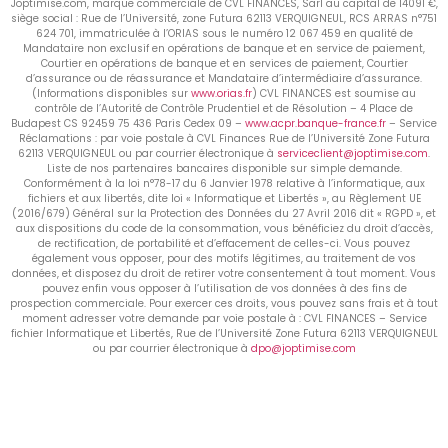
Joptimise.com, marque commerciale de CVL FINANCES, Sarl au capital de 14091 €,
siège social : Rue de l’Université, zone Futura 62113 VERQUIGNEUL, RCS ARRAS n°751
624 701, immatriculée à l’ORIAS sous le numéro 12 067 459 en qualité de
Mandataire non exclusif en opérations de banque et en service de paiement,
Courtier en opérations de banque et en services de paiement, Courtier
d’assurance ou de réassurance et Mandataire d’intermédiaire d’assurance.
(Informations disponibles sur
www.orias.fr
) CVL FINANCES est soumise au
contrôle de l’Autorité de Contrôle Prudentiel et de Résolution – 4 Place de
Budapest CS 92459 75 436 Paris Cedex 09 –
www.acpr.banque-france.fr
– Service
Réclamations : par voie postale à CVL Finances Rue de l’Université Zone Futura
62113 VERQUIGNEUL ou par courrier électronique à
serviceclient@joptimise.com
.
Liste de nos partenaires bancaires disponible sur simple demande.
Conformément à la loi n°78-17 du 6 Janvier 1978 relative à l’informatique, aux
fichiers et aux libertés, dite loi « Informatique et Libertés », au Règlement UE
(2016/679) Général sur la Protection des Données du 27 Avril 2016 dit « RGPD », et
aux dispositions du code de la consommation, vous bénéficiez du droit d’accès,
de rectification, de portabilité et d’effacement de celles-ci. Vous pouvez
également vous opposer, pour des motifs légitimes, au traitement de vos
données, et disposez du droit de retirer votre consentement à tout moment. Vous
pouvez enfin vous opposer à l’utilisation de vos données à des fins de
prospection commerciale. Pour exercer ces droits, vous pouvez sans frais et à tout
moment adresser votre demande par voie postale à : CVL FINANCES – Service
fichier Informatique et Libertés, Rue de l’Université Zone Futura 62113 VERQUIGNEUL
ou par courrier électronique à
dpo@joptimise.com