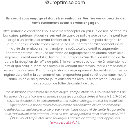
© J’optimise.com
Un crédit vous engage et doit être remboursé. Vérifiez vos capacités de
remboursement avant de vous engager.
Offre soumise à conditions sous réserve d’acceptation par l’un de nos partenaires
bancaires, prêteurs. Aucun versement de quelque nature que ce soit ne peut être
exigé d’un particulier avant l’obtention d’un ou plusieurs prêts d’argent. La
diminution du montant des mensualités peut entraîner l’allongement de la
durée du remboursement, majorer le coût total du crédit et augmenter
l’endettement total. Pour une opération de regroupement de crédits soumise au
régime du crédit immobilier, l’emprunteur dispose d’un délai de réflexion de dix
jours à la réception de l’offre de prêt. Si la vente est subordonnée à l’obtention du
prêt et que celui-ci n’est pas obtenu, le vendeur doit rembourser à l’emprunteur
les sommes versées. Pour une opération de regroupement de crédits soumise au
régime du crédit à la consommation, l’emprunteur peut se rétracter sans motifs
dans un délai de quatorze jours calendaires révolus à compter du jour de
l’acceptation de l’offre de contrat de crédit.
Une assurance emprunteur peut être exigée. L’emprunteur peut souscrire auprès de
l’assureur de son choix une assurance dans les conditions fixées à l’article L. 313-30 et
suivants du code de la consommation. Les événements garantis et les conditions
figurent dans la notice d’information remise au candidat lors de sa demande
d’adhésion. Lorsqu’une personne présente un risque aggravé de santé, les garanties
et le tarif doivent être adaptés. Dans ce cas, les dispositions de la convention AERAS
(s’Assurer et Emprunter avec un Risque Aggravé de Santé), sont appliquées
(
www.aeras[1]info.fr
).