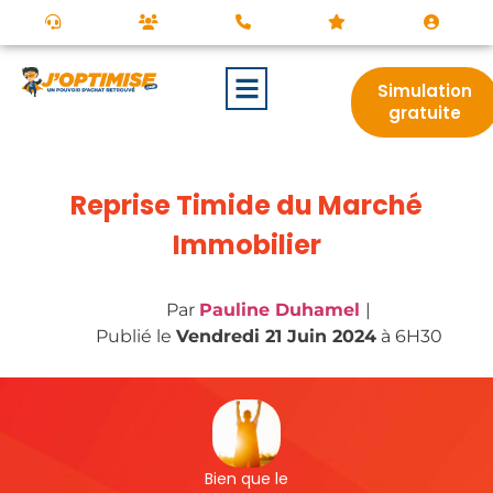
Simulation
gratuite
Reprise Timide du Marché
Immobilier
Par
Pauline Duhamel
|
Publié le
Vendredi 21 Juin 2024
à 6H30
Bien que le