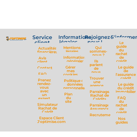
Service
Informations
Rejoignez-
S'informe
légales
nous !
client
Le
guide
Mentions
Qui
Actualités
du
légales
sommes-
financières
rachat
nous ?
Informations
de
Avis
générales
Ils
crédit
client
parlent
Gérer
Le guide
Contact
de
mes
de
nous
FAQ
cookies
l'assurance
Trouver
crédit
Prenez
Politique de
une
rendez-
données
Le guide
agence
vous
personnelles
du crédit
avec
Parrainage
immobilier
Plan
un
Rachat de
du
FAQ
expert
Crédits
site
du
Simulateur
Parrainage
rachat
Rachat de
Assurance
de
Crédit
crédit
Recrutement
Espace Client
Nos
J'optimise.com
guides