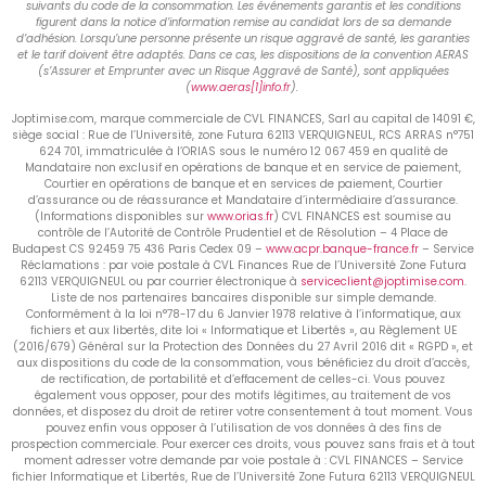
suivants du code de la consommation. Les événements garantis et les conditions
figurent dans la notice d’information remise au candidat lors de sa demande
d’adhésion. Lorsqu’une personne présente un risque aggravé de santé, les garanties
et le tarif doivent être adaptés. Dans ce cas, les dispositions de la convention AERAS
(s’Assurer et Emprunter avec un Risque Aggravé de Santé), sont appliquées
(
www.aeras[1]info.fr
).
Joptimise.com, marque commerciale de CVL FINANCES, Sarl au capital de 14091 €,
siège social : Rue de l’Université, zone Futura 62113 VERQUIGNEUL, RCS ARRAS n°751
624 701, immatriculée à l’ORIAS sous le numéro 12 067 459 en qualité de
Mandataire non exclusif en opérations de banque et en service de paiement,
Courtier en opérations de banque et en services de paiement, Courtier
d’assurance ou de réassurance et Mandataire d’intermédiaire d’assurance.
(Informations disponibles sur
www.orias.fr
) CVL FINANCES est soumise au
contrôle de l’Autorité de Contrôle Prudentiel et de Résolution – 4 Place de
Budapest CS 92459 75 436 Paris Cedex 09 –
www.acpr.banque-france.fr
– Service
Réclamations : par voie postale à CVL Finances Rue de l’Université Zone Futura
62113 VERQUIGNEUL ou par courrier électronique à
serviceclient@joptimise.com
.
Liste de nos partenaires bancaires disponible sur simple demande.
Conformément à la loi n°78-17 du 6 Janvier 1978 relative à l’informatique, aux
fichiers et aux libertés, dite loi « Informatique et Libertés », au Règlement UE
(2016/679) Général sur la Protection des Données du 27 Avril 2016 dit « RGPD », et
aux dispositions du code de la consommation, vous bénéficiez du droit d’accès,
de rectification, de portabilité et d’effacement de celles-ci. Vous pouvez
également vous opposer, pour des motifs légitimes, au traitement de vos
données, et disposez du droit de retirer votre consentement à tout moment. Vous
pouvez enfin vous opposer à l’utilisation de vos données à des fins de
prospection commerciale. Pour exercer ces droits, vous pouvez sans frais et à tout
moment adresser votre demande par voie postale à : CVL FINANCES – Service
fichier Informatique et Libertés, Rue de l’Université Zone Futura 62113 VERQUIGNEUL