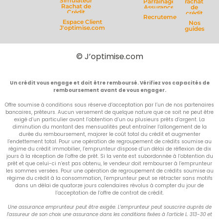
Simulateur
Parrainage
rachat
Rachat de
Assurance
de
Crédit
crédit
Recrutement
Espace Client
Nos
J'optimise.com
guides
© J’optimise.com
Un crédit vous engage et doit être remboursé. Vérifiez vos capacités de
remboursement avant de vous engager.
Offre soumise à conditions sous réserve d’acceptation par l’un de nos partenaires
bancaires, prêteurs. Aucun versement de quelque nature que ce soit ne peut être
exigé d’un particulier avant l’obtention d’un ou plusieurs prêts d’argent. La
diminution du montant des mensualités peut entraîner l’allongement de la
durée du remboursement, majorer le coût total du crédit et augmenter
l’endettement total. Pour une opération de regroupement de crédits soumise au
régime du crédit immobilier, l’emprunteur dispose d’un délai de réflexion de dix
jours à la réception de l’offre de prêt. Si la vente est subordonnée à l’obtention du
prêt et que celui-ci n’est pas obtenu, le vendeur doit rembourser à l’emprunteur
les sommes versées. Pour une opération de regroupement de crédits soumise au
régime du crédit à la consommation, l’emprunteur peut se rétracter sans motifs
dans un délai de quatorze jours calendaires révolus à compter du jour de
l’acceptation de l’offre de contrat de crédit.
Une assurance emprunteur peut être exigée. L’emprunteur peut souscrire auprès de
l’assureur de son choix une assurance dans les conditions fixées à l’article L. 313-30 et