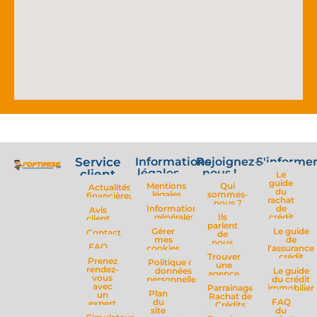
Service
Informations
Rejoignez-
S'informe
légales
nous !
client
Le
guide
Mentions
Qui
Actualités
du
légales
sommes-
financières
rachat
nous ?
Informations
de
Avis
générales
Ils
crédit
client
parlent
Gérer
Le guide
Contact
de
mes
de
nous
FAQ
cookies
l'assurance
Trouver
crédit
Prenez
Politique de
une
rendez-
données
Le guide
agence
vous
personnelles
du crédit
avec
Parrainage
immobilier
Plan
un
Rachat de
du
FAQ
expert
Crédits
site
du