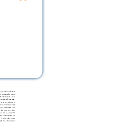
es : le traitement
 à nos partenaires
 de demander leur
tre remboursé.
ement et majore le
nancement relevant
ment relevant des
on de vos données
NE, RCS Arras 891
e en opérations de
 l’étude de votre
t. Pour l’exercer,