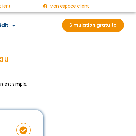
client
Mon espace client
édit
Simulation gratuite
eau
s est simple,