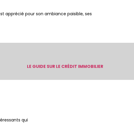
est apprécié pour son ambiance paisible, ses
LE GUIDE SUR LE CRÉDIT IMMOBILIER
téressants qui