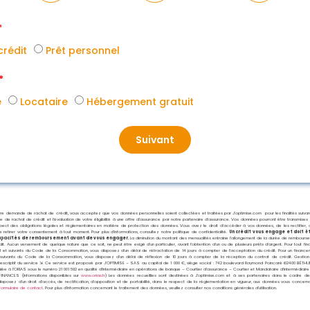
crédit
Prêt personnel
e
Locataire
Hébergement gratuit
Suivant
re demande de rachat de crédit, vous acceptez que vos données personnelles soient collectées et traitées par J’optimise.com pour les finalités suivant
de rachat de crédit et l’évaluation de votre éligibilité à une offre d’assurance par notre partenaire d’assurance. Vos données pourront être transmises
espect des obligations légales et réglementaires en matière de protection des données. Vous avez le droit d’accéder à vos données, de les rectifier,
e retirer votre consentement à tout moment. Pour plus d’informations, consultez notre politique de confidentialité.
Un crédit vous engage et doit ê
capacités de remboursement avant de vous engager.
La diminution du montant des mensualités entraine l’allongement de la durée de rembours
dit. Aucun versement de quelque nature que ce soit, ne peut être exigé d’un particulier, avant l’obtention d’un ou de plusieurs prêts d’argent. Pour tout fi
2-1 et suivants du Code de la Consommation, vous disposez d’un délai de rétractation de 14 jours à compter de l’acceptation du crédit. Pour un finance
et suivants du Code de la Consommation, vous disposez d’un délai de réflexion de 10 jours à compter de la réception du contrat de crédit. Gesti
descriptif du service ⇲ Ce service est proposé par
J’OPTIMISE – SAS au capital de 1 000 €, siège social : 742 boulevard Raymond Poincaré 62400 BÉTHU
ulée à l’ORIAS sous le numéro 21 001 592 en qualité d’Intermédiaire en opérations de banque – Courtier d’assurance – Courtier et Mandataire d’intermédiair
NANCES (Informations disponibles sur
www.orias.fr
) Les données recueillies sont destinées à J’optimise.com et à ses partenaires dans le cadre de
posez d’un droit d’accès, de rectification, d’opposition et de portabilité, dans le respect de la réglementation en vigueur, aux données vous concernan
formulaire de contact
. Pour plus d’information concernant le traitement des données, veuillez consulter nos conditions générales d’utilisation.