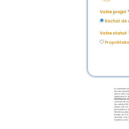
Votre projet
Rachat de 
Votre statut
Propriétair
En soumettant vot
de votre demande 
dans le strict r
suppression, et d
Vérifiez vos 
coût total du cré
des articles L31
articles L313-1 
personnelles et 
861 692, immatric
banque de CVL FI
demande. Vous dis
remplissez notre