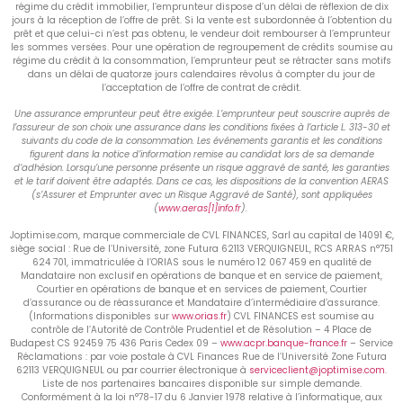
régime du crédit immobilier, l’emprunteur dispose d’un délai de réflexion de dix
jours à la réception de l’offre de prêt. Si la vente est subordonnée à l’obtention du
prêt et que celui-ci n’est pas obtenu, le vendeur doit rembourser à l’emprunteur
les sommes versées. Pour une opération de regroupement de crédits soumise au
régime du crédit à la consommation, l’emprunteur peut se rétracter sans motifs
dans un délai de quatorze jours calendaires révolus à compter du jour de
l’acceptation de l’offre de contrat de crédit.
Une assurance emprunteur peut être exigée. L’emprunteur peut souscrire auprès de
l’assureur de son choix une assurance dans les conditions fixées à l’article L. 313-30 et
suivants du code de la consommation. Les événements garantis et les conditions
figurent dans la notice d’information remise au candidat lors de sa demande
d’adhésion. Lorsqu’une personne présente un risque aggravé de santé, les garanties
et le tarif doivent être adaptés. Dans ce cas, les dispositions de la convention AERAS
(s’Assurer et Emprunter avec un Risque Aggravé de Santé), sont appliquées
(
www.aeras[1]info.fr
).
Joptimise.com, marque commerciale de CVL FINANCES, Sarl au capital de 14091 €,
siège social : Rue de l’Université, zone Futura 62113 VERQUIGNEUL, RCS ARRAS n°751
624 701, immatriculée à l’ORIAS sous le numéro 12 067 459 en qualité de
Mandataire non exclusif en opérations de banque et en service de paiement,
Courtier en opérations de banque et en services de paiement, Courtier
d’assurance ou de réassurance et Mandataire d’intermédiaire d’assurance.
(Informations disponibles sur
www.orias.fr
) CVL FINANCES est soumise au
contrôle de l’Autorité de Contrôle Prudentiel et de Résolution – 4 Place de
Budapest CS 92459 75 436 Paris Cedex 09 –
www.acpr.banque-france.fr
– Service
Réclamations : par voie postale à CVL Finances Rue de l’Université Zone Futura
62113 VERQUIGNEUL ou par courrier électronique à
serviceclient@joptimise.com
.
Liste de nos partenaires bancaires disponible sur simple demande.
Conformément à la loi n°78-17 du 6 Janvier 1978 relative à l’informatique, aux