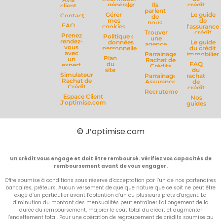
générales
Ils
crédit
client
parlent
Gérer
Le guide
Contact
de
mes
de
nous
FAQ
cookies
l'assurance
Trouver
crédit
Prenez
Politique de
une
rendez-
données
Le guide
agence
vous
personnelles
du crédit
avec
Parrainage
immobilier
Plan
un
Rachat de
du
FAQ
expert
Crédits
site
du
Simulateur
Parrainage
rachat
Rachat de
Assurance
de
Crédit
crédit
Recrutement
Espace Client
Nos
J'optimise.com
guides
© J’optimise.com
Un crédit vous engage et doit être remboursé. Vérifiez vos capacités de
remboursement avant de vous engager.
Offre soumise à conditions sous réserve d’acceptation par l’un de nos partenaires
bancaires, prêteurs. Aucun versement de quelque nature que ce soit ne peut être
exigé d’un particulier avant l’obtention d’un ou plusieurs prêts d’argent. La
diminution du montant des mensualités peut entraîner l’allongement de la
durée du remboursement, majorer le coût total du crédit et augmenter
l’endettement total. Pour une opération de regroupement de crédits soumise au