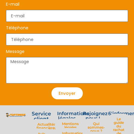
E-mail
Téléphone
Message
Envoyer
Service
Informations
Rejoignez-
S'informe
légales
nous !
client
Le
guide
Mentions
Qui
Actualités
du
légales
sommes-
financières
rachat
nous ?
Informations
de
Avis