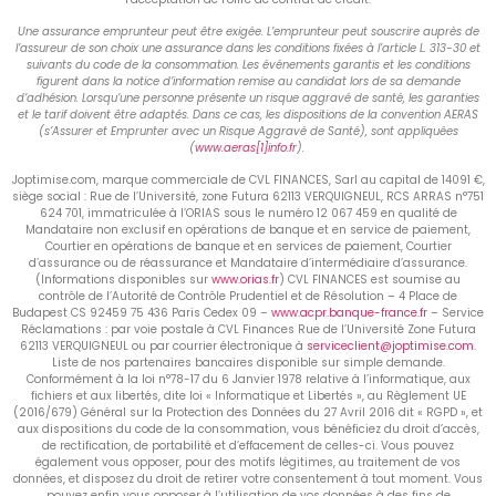
Une assurance emprunteur peut être exigée. L’emprunteur peut souscrire auprès de
l’assureur de son choix une assurance dans les conditions fixées à l’article L. 313-30 et
suivants du code de la consommation. Les événements garantis et les conditions
figurent dans la notice d’information remise au candidat lors de sa demande
d’adhésion. Lorsqu’une personne présente un risque aggravé de santé, les garanties
et le tarif doivent être adaptés. Dans ce cas, les dispositions de la convention AERAS
(s’Assurer et Emprunter avec un Risque Aggravé de Santé), sont appliquées
(
www.aeras[1]info.fr
).
Joptimise.com, marque commerciale de CVL FINANCES, Sarl au capital de 14091 €,
siège social : Rue de l’Université, zone Futura 62113 VERQUIGNEUL, RCS ARRAS n°751
624 701, immatriculée à l’ORIAS sous le numéro 12 067 459 en qualité de
Mandataire non exclusif en opérations de banque et en service de paiement,
Courtier en opérations de banque et en services de paiement, Courtier
d’assurance ou de réassurance et Mandataire d’intermédiaire d’assurance.
(Informations disponibles sur
www.orias.fr
) CVL FINANCES est soumise au
contrôle de l’Autorité de Contrôle Prudentiel et de Résolution – 4 Place de
Budapest CS 92459 75 436 Paris Cedex 09 –
www.acpr.banque-france.fr
– Service
Réclamations : par voie postale à CVL Finances Rue de l’Université Zone Futura
62113 VERQUIGNEUL ou par courrier électronique à
serviceclient@joptimise.com
.
Liste de nos partenaires bancaires disponible sur simple demande.
Conformément à la loi n°78-17 du 6 Janvier 1978 relative à l’informatique, aux
fichiers et aux libertés, dite loi « Informatique et Libertés », au Règlement UE
(2016/679) Général sur la Protection des Données du 27 Avril 2016 dit « RGPD », et
aux dispositions du code de la consommation, vous bénéficiez du droit d’accès,
de rectification, de portabilité et d’effacement de celles-ci. Vous pouvez
également vous opposer, pour des motifs légitimes, au traitement de vos
données, et disposez du droit de retirer votre consentement à tout moment. Vous
pouvez enfin vous opposer à l’utilisation de vos données à des fins de