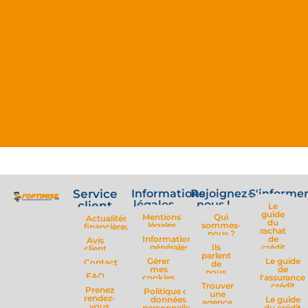
Service
Informations
Rejoignez-
S'informe
légales
nous !
client
Le
guide
Mentions
Qui
Actualités
du
légales
sommes-
financières
rachat
nous ?
Informations
de
Avis
générales
Ils
crédit
client
parlent
Gérer
Le guide
Contact
de
mes
de
nous
FAQ
cookies
l'assurance
Trouver
crédit
Prenez
Politique de
une
rendez-
données
Le guide
agence
vous
personnelles
du crédit