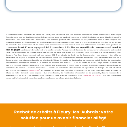
En soumettant votre demande de rachat de crédit, vous acceptez que vos données personnelles soient collectées et traitées par
J’optimise.com pour les finalités suivantes : le traitement de votre demande de rachat de crédit et l’évaluation de votre éligibilité à une offre
d’assurance par notre partenaire d’assurance. Vos données pourront être transmises à nos partenaires dans le strict respect des
obligations légales et réglementaires en matière de protection des données. Vous avez le droit d’accéder à vos données, de les rectifier,
de demander leur suppression, et de retirer votre consentement à tout moment. Pour plus d’informations, consultez notre politique de
confidentialité.
Un crédit vous engage et doit être remboursé. Vérifiez vos capacités de remboursement avant de
vous engager.
La diminution du montant des mensualités entraine l’allongement de la durée de remboursement et majore le coût total du
crédit. Aucun versement de quelque nature que ce soit, ne peut être exigé d’un particulier, avant l’obtention d’un ou de plusieurs prêts
d’argent. Pour tout financement relevant des articles L312-1 et suivants du Code de la Consommation, vous disposez d’un délai de
rétractation de 14 jours à compter de l’acceptation du crédit. Pour un financement relevant des articles L313-1 et suivants du Code de la
Consommation, vous disposez d’un délai de réflexion de 10 jours à compter de la réception du contrat de crédit. Gestion de vos données
personnelles et descriptif du service ⇲ Ce service est proposé par
J’OPTIMISE – SAS au capital de 1 000 €, siège social : 742 boulevard
Raymond Poincaré 62400 BÉTHUNE, RCS Arras 891 861 692, immatriculée à l’ORIAS sous le numéro 21 001 592 en qualité d’Intermédiaire en
opérations de banque – Courtier d’assurance – Courtier et Mandataire d’intermédiaire en opérations de banque de CVL FINANCES
(Informations disponibles sur
www.orias.fr
) Les données recueillies sont destinées à J’optimise.com et à ses partenaires dans le cadre de
l’étude de votre demande. Vous disposez d’un droit d’accès, de rectification, d’opposition et de portabilité, dans le respect de la
réglementation en vigueur, aux données vous concernant. Pour l’exercer, remplissez notre
formulaire de contact
. Pour plus d’information
concernant le traitement des données, veuillez consulter nos conditions générales d’utilisation.
Rachat de crédits à Fleury-les-Aubrais : votre
solution pour un avenir financier allégé