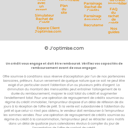
avec
Parrainage
immobilier
Plan
un
Rachat de
du
FAQ
expert
Crédits
site
du
Simulateur
Parrainage
rachat
Rachat de
Assurance
de
Crédit
crédit
Recrutement
Espace Client
Nos
J'optimise.com
guides
© J’optimise.com
Un crédit vous engage et doit être remboursé. Vérifiez vos capacités de
remboursement avant de vous engager.
Offre soumise à conditions sous réserve d’acceptation par l’un de nos partenaires
bancaires, prêteurs. Aucun versement de quelque nature que ce soit ne peut être
exigé d’un particulier avant l’obtention d’un ou plusieurs prêts d’argent. La
diminution du montant des mensualités peut entraîner l’allongement de la
durée du remboursement, majorer le coût total du crédit et augmenter
l’endettement total. Pour une opération de regroupement de crédits soumise au
régime du crédit immobilier, l’emprunteur dispose d’un délai de réflexion de dix
jours à la réception de l’offre de prêt. Si la vente est subordonnée à l’obtention du
prêt et que celui-ci n’est pas obtenu, le vendeur doit rembourser à l’emprunteur
les sommes versées. Pour une opération de regroupement de crédits soumise au
régime du crédit à la consommation, l’emprunteur peut se rétracter sans motifs
dans un délai de quatorze jours calendaires révolus à compter du jour de
l’acceptation de l’offre de contrat de crédit.