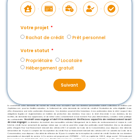
Votre projet
Rachat de crédit
Prêt personnel
Votre statut
Propriétaire
Locataire
Hébergement gratuit
Suivant
En soumettant votre demande de rachat de crédit, vous acceptez que vos données personnelles soient collectées et traitées par
J’optimise.com pour les finalités suivantes : le traitement de votre demande de rachat de crédit et l’évaluation de votre éligibilité à une
offre d’assurance par notre partenaire d’assurance. Vos données pourront être transmises à nos partenaires dans le strict respect des
obligations légales et réglementaires en matière de protection des données. Vous avez le droit d’accéder à vos données, de les
rectifier, de demander leur suppression, et de retirer votre consentement à tout moment. Pour plus d’informations, consultez notre politique
de confidentialité.
Un crédit vous engage et doit être remboursé. Vérifiez vos capacités de remboursement avant
de vous engager.
La diminution du montant des mensualités entraine l’allongement de la durée de remboursement et majore le coût
total du crédit. Aucun versement de quelque nature que ce soit, ne peut être exigé d’un particulier, avant l’obtention d’un ou de plusieurs
prêts d’argent. Pour tout financement relevant des articles L312-1 et suivants du Code de la Consommation, vous disposez d’un délai de
rétractation de 14 jours à compter de l’acceptation du crédit. Pour un financement relevant des articles L313-1 et suivants du Code de la
Consommation, vous disposez d’un délai de réflexion de 10 jours à compter de la réception du contrat de crédit. Gestion de vos données
personnelles et descriptif du service ⇲ Ce service est proposé par
J’OPTIMISE – SAS au capital de 1 000 €, siège social : 742 boulevard
Raymond Poincaré 62400 BÉTHUNE, RCS Arras 891 861 692, immatriculée à l’ORIAS sous le numéro 21 001 592 en qualité d’Intermédiaire en