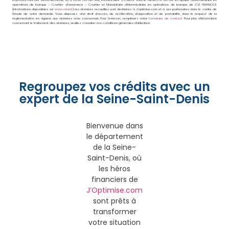
opérations de banque – Courtier d’assurance – Courtier et Mandataire d’intermédiaire en opérations de banque de CVL FINANCES
(Informations disponibles sur
www.orias.fr
) Les données recueillies sont destinées à J’optimise.com et à ses partenaires dans le cadre de
l’étude de votre demande. Vous disposez d’un droit d’accès, de rectification, d’opposition et de portabilité, dans le respect de la
réglementation en vigueur, aux données vous concernant. Pour l’exercer, remplissez notre
formulaire de contact
. Pour plus d’information
concernant le traitement des données, veuillez consulter nos conditions générales d’utilisation.
Regroupez vos crédits avec un
expert de la Seine-Saint-Denis
Bienvenue dans
le département
de la Seine-
Saint-Denis, où
les héros
financiers de
J’Optimise.com
sont prêts à
transformer
votre situation