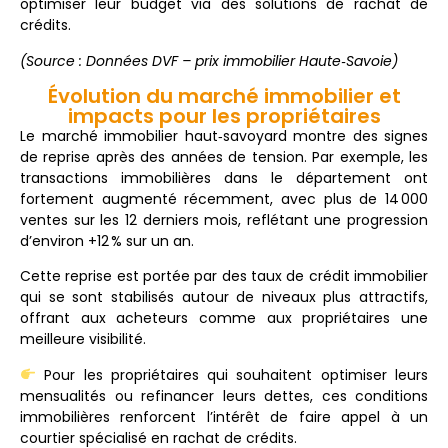
optimiser
leur
budget
via
des
solutions
de
rachat
de
crédits.
(Source
:
Données
DVF –
prix
immobilier
Haute‑
Savoie)
Évolution du marché immobilier et
impacts pour les propriétaires
Le
marché
immobilier
haut‑
savoyard
montre
des
signes
de
reprise
après
des
années
de
tension.
Par
exemple,
les
transactions
immobilières
dans
le
département
ont
fortement
augmenté
récemment,
avec
plus
de
14 000
ventes
sur
les
12
derniers
mois
,
reflétant
une
progression
d’environ +
12 %
sur
un
an.
Cette
reprise
est
portée
par
des
taux
de
crédit
immobilier
qui
se
sont
stabilisés
autour
de
niveaux
plus
attractifs,
offrant
aux
acheteurs
comme
aux
propriétaires
une
meilleure
visibilité.
Pour
les
propriétaires
qui
souhaitent
optimiser
leurs
mensualités
ou
refinancer
leurs
dettes,
ces
conditions
immobilières
renforcent
l’intérêt
de
faire
appel
à
un
courtier
spécialisé
en
rachat
de
crédits.