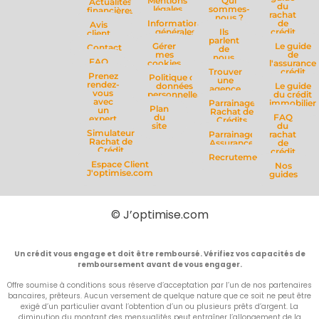
Mentions
Qui
Actualités
du
légales
sommes-
financières
rachat
nous ?
Informations
de
Avis
générales
Ils
crédit
client
parlent
Gérer
Le guide
Contact
de
mes
de
nous
FAQ
cookies
l'assurance
Trouver
crédit
Prenez
Politique de
une
rendez-
données
Le guide
agence
vous
personnelles
du crédit
avec
Parrainage
immobilier
Plan
un
Rachat de
du
FAQ
expert
Crédits
site
du
Simulateur
Parrainage
rachat
Rachat de
Assurance
de
Crédit
crédit
Recrutement
Espace Client
Nos
J'optimise.com
guides
© J’optimise.com
Un crédit vous engage et doit être remboursé. Vérifiez vos capacités de
remboursement avant de vous engager.
Offre soumise à conditions sous réserve d’acceptation par l’un de nos partenaires
bancaires, prêteurs. Aucun versement de quelque nature que ce soit ne peut être
exigé d’un particulier avant l’obtention d’un ou plusieurs prêts d’argent. La
diminution du montant des mensualités peut entraîner l’allongement de la