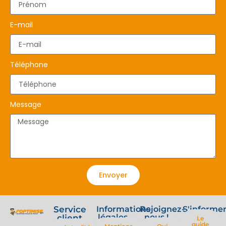
E-mail
Téléphone
Message
Envoyer
Service
Informations
Rejoignez-
S'informe
légales
nous !
client
Le
guide