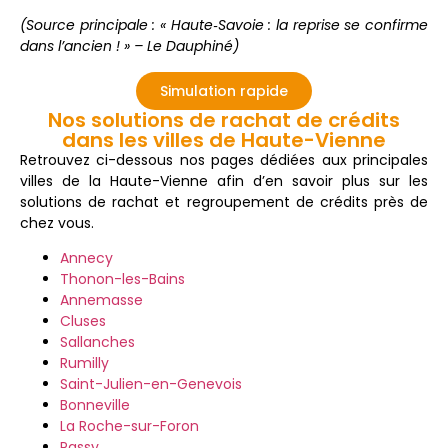
(Source
principale :
«
Haute‑
Savoie :
la
reprise
se
confirme
dans
l’ancien !
» –
Le
Dauphiné)
Simulation rapide
Nos solutions de rachat de crédits
dans les villes de Haute-Vienne
Retrouvez
ci-
dessous
nos
pages
dédiées
aux
principales
villes
de
la
Haute-
Vienne
afin
d’en
savoir
plus
sur
les
solutions
de
rachat
et
regroupement
de
crédits
près
de
chez
vous
.
Annecy
Thonon-les-Bains
Annemasse
Cluses
Sallanches
Rumilly
Saint-Julien-en-Genevois
Bonneville
La Roche-sur-Foron
Passy