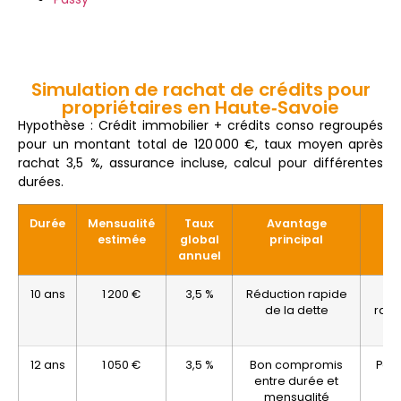
Simulation de rachat de crédits pour
propriétaires en Haute‑Savoie
Hypothèse :
Crédit
immobilier +
crédits
conso
regroupés
pour
un
montant
total
de
120 000 €
,
taux
moyen
après
rachat
3,5 %
,
assurance
incluse,
calcul
pour
différentes
durées.
Durée
Mensualité
Taux
Avantage
estimée
global
principal
annuel
10 ans
1 200 €
3,5 %
Réduction rapide
I
de la dette
rapi
12 ans
1 050 €
3,5 %
Bon compromis
Perm
entre durée et
mensualité