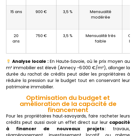
15 ans
900 €
3,5 %
Mensualité
Plu
modérée
l
20
750 €
3,5 %
Mensualité très
Opt
ans
faible
liq
Analyse
locale :
En
Haute‑
Savoie,
où
le
prix
moyen
au
m²
immobilier
est
élevé (
Annecy ~
6 000 €/
m²),
allonger
la
durée
du
rachat
de
crédits
peut
aider
les
propriétaires
à
réduire
la
pression
sur
le
budget
tout
en
conservant
leur
patrimoine
immobilier.
Optimisation du budget et
amélioration de la capacité de
financement
Pour
les
propriétaires
haut‑
savoyards,
faire
racheter
leurs
crédits
peut
aussi
avoir
un
effet
direct
sur
leur
capacité
à
financer
de
nouveaux
projets
:
travaux,
réaménagement,
investissement
locatif,
ou
même