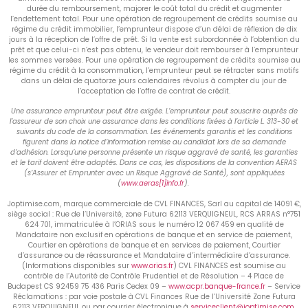
durée du remboursement, majorer le coût total du crédit et augmenter
l’endettement total. Pour une opération de regroupement de crédits soumise au
régime du crédit immobilier, l’emprunteur dispose d’un délai de réflexion de dix
jours à la réception de l’offre de prêt. Si la vente est subordonnée à l’obtention du
prêt et que celui-ci n’est pas obtenu, le vendeur doit rembourser à l’emprunteur
les sommes versées. Pour une opération de regroupement de crédits soumise au
régime du crédit à la consommation, l’emprunteur peut se rétracter sans motifs
dans un délai de quatorze jours calendaires révolus à compter du jour de
l’acceptation de l’offre de contrat de crédit.
Une assurance emprunteur peut être exigée. L’emprunteur peut souscrire auprès de
l’assureur de son choix une assurance dans les conditions fixées à l’article L. 313-30 et
suivants du code de la consommation. Les événements garantis et les conditions
figurent dans la notice d’information remise au candidat lors de sa demande
d’adhésion. Lorsqu’une personne présente un risque aggravé de santé, les garanties
et le tarif doivent être adaptés. Dans ce cas, les dispositions de la convention AERAS
(s’Assurer et Emprunter avec un Risque Aggravé de Santé), sont appliquées
(
www.aeras[1]info.fr
).
Joptimise.com, marque commerciale de CVL FINANCES, Sarl au capital de 14091 €,
siège social : Rue de l’Université, zone Futura 62113 VERQUIGNEUL, RCS ARRAS n°751
624 701, immatriculée à l’ORIAS sous le numéro 12 067 459 en qualité de
Mandataire non exclusif en opérations de banque et en service de paiement,
Courtier en opérations de banque et en services de paiement, Courtier
d’assurance ou de réassurance et Mandataire d’intermédiaire d’assurance.
(Informations disponibles sur
www.orias.fr
) CVL FINANCES est soumise au
contrôle de l’Autorité de Contrôle Prudentiel et de Résolution – 4 Place de
Budapest CS 92459 75 436 Paris Cedex 09 –
www.acpr.banque-france.fr
– Service
Réclamations : par voie postale à CVL Finances Rue de l’Université Zone Futura
62113 VERQUIGNEUL ou par courrier électronique à
serviceclient@joptimise.com
.