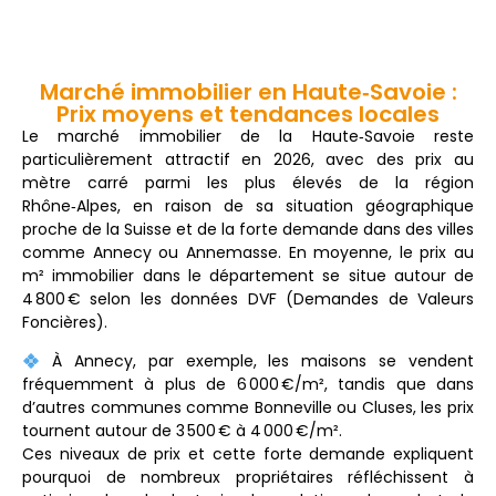
Marché immobilier en Haute‑Savoie :
Prix moyens et tendances locales
Le
marché
immobilier
de
la
Haute‑
Savoie
reste
particulièrement
attractif
en
2026,
avec
des
prix
au
mètre
carré
parmi
les
plus
élevés
de
la
région
Rhône‑
Alpes,
en
raison
de
sa
situation
géographique
proche
de
la
Suisse
et
de
la
forte
demande
dans
des
villes
comme
Annecy
ou
Annemasse.
En
moyenne,
le
prix
au
m²
immobilier
dans
le
département
se
situe
autour
de
4 800 €
selon
les
données
DVF (
Demandes
de
Valeurs
Foncières).
À
Annecy,
par
exemple,
les
maisons
se
vendent
fréquemment
à
plus
de
6 000 €/
m²
,
tandis
que
dans
d’autres
communes
comme
Bonneville
ou
Cluses,
les
prix
tournent
autour
de
3 500 €
à
4 000 €/
m²
.
Ces
niveaux
de
prix
et
cette
forte
demande
expliquent
pourquoi
de
nombreux
propriétaires
réfléchissent
à