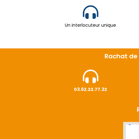
Un interlocuteur unique
Rachat de 
03.62.22.77.32