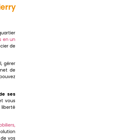
erry
quartier
s en un
icier de
, gérer
rmet de
 pouvez
de ses
et vous
liberté
iliers,
olution
 de vos