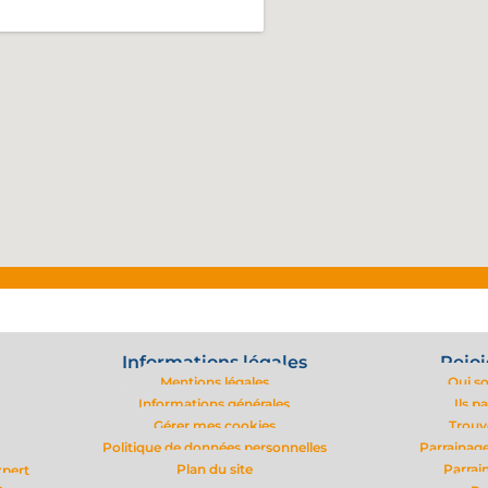
Informations légales
Rejoi
Mentions légales
Qui s
Informations générales
Ils p
Gérer mes cookies
Trouv
Politique de données personnelles
Parrainage
Plan du site
Parrai
xpert