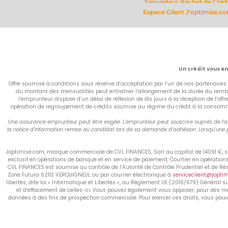
Simulateur Rachat de Créd
Espace Client J'optimise.c
Un crédit vous e
Offre soumise à conditions sous réserve d’acceptation par l’un de nos partenaires 
du montant des mensualités peut entraîner l’allongement de la durée du rembou
l’emprunteur dispose d’un délai de réflexion de dix jours à la réception de l’of
opération de regroupement de crédits soumise au régime du crédit à la consommati
Une assurance emprunteur peut être exigée. L’emprunteur peut souscrire auprès de l’ass
la notice d’information remise au candidat lors de sa demande d’adhésion. Lorsqu’une p
Joptimise.com, marque commerciale de CVL FINANCES, Sarl au capital de 14091 €, siè
exclusif en opérations de banque et en service de paiement, Courtier en opératio
CVL FINANCES est soumise au contrôle de l’Autorité de Contrôle Prudentiel et de R
Zone Futura 62113 VERQUIGNEUL ou par courrier électronique à
serviceclient@jopti
libertés, dite loi « Informatique et Libertés », au Règlement UE (2016/679) Général s
et d’effacement de celles-ci. Vous pouvez également vous opposer, pour des mot
données à des fins de prospection commerciale. Pour exercer ces droits, vous pouve