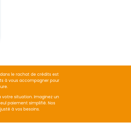
ans le rachat de crédits est
rêts à vous accompagner pour
ure.
 votre situation. Imaginez un
eul paiement simplifié. Nos
justé à vos besoins.