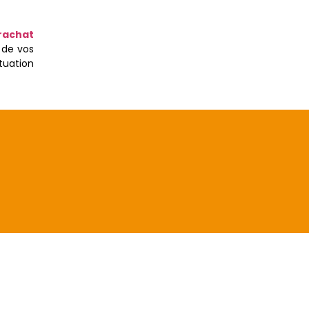
rachat
 de vos
tuation