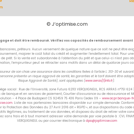
Re
it
om
© J’optimise.com
ngage et doit être remboursé. Vérifiez vos capacités de remboursement avant
bancaires, prêteurs. Aucun versement de quelque nature que ce soit ne peut être exigé
rsement, majorer le coût total du crédit et augmenter l’endettement total. Pour un
fre de prêt. Si la vente est subordonnée à l’obtention du prêt et que celui-ci n’est p
on, l’emprunteur peut se rétracter sans motifs dans un délai de quatorze jours calend
ureur de son choix une assurance dans les conditions fixées à l’article L. 313-30 et suiva
ersonne présente un risque aggravé de santé, les garanties et le tarif doivent être adapté
Risque Aggravé de Santé), sont appliquées (
www.aeras[1]info.fr
).
ge social : Rue de l’Université, zone Futura 62113 VERQUIGNEUL, RCS ARRAS n°751 624
ns de banque et en services de paiement, Courtier d’assurance ou de réassurance et 
ésolution – 4 Place de Budapest CS 92459 75 436 Paris Cedex 09 –
www.acpr.banque-fra
mise.com
. Liste de nos partenaires bancaires disponible sur simple demande. Conforméme
ur la Protection des Données du 27 Avril 2016 dit « RGPD », et aux dispositions du code 
ifs légitimes, au traitement de vos données, et disposez du droit de retirer votre co
z sans frais et à tout moment adresser votre demande par voie postale à : CVL FINANCE
VERQUIGNEUL ou par courrier électronique à
dpo@joptimise.com