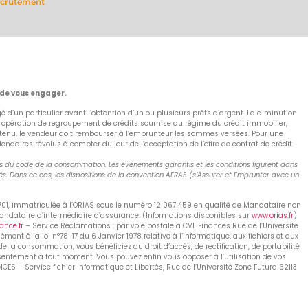
crutement
 de vous engager.
 d’un particulier avant l’obtention d’un ou plusieurs prêts d’argent. La diminution
e opération de regroupement de crédits soumise au régime du crédit immobilier,
as obtenu, le vendeur doit rembourser à l’emprunteur les sommes versées. Pour une
aires révolus à compter du jour de l’acceptation de l’offre de contrat de crédit.
nts du code de la consommation. Les événements garantis et les conditions figurent dans
s. Dans ce cas, les dispositions de la convention AERAS (s’Assurer et Emprunter avec un
 701, immatriculée à l’ORIAS sous le numéro 12 067 459 en qualité de Mandataire non
Mandataire d’intermédiaire d’assurance. (Informations disponibles sur
www.orias.fr
)
nce.fr
– Service Réclamations : par voie postale à CVL Finances Rue de l’Université
nt à la loi n°78-17 du 6 Janvier 1978 relative à l’informatique, aux fichiers et aux
de la consommation, vous bénéficiez du droit d’accès, de rectification, de portabilité
nsentement à tout moment. Vous pouvez enfin vous opposer à l’utilisation de vos
S – Service fichier Informatique et Libertés, Rue de l’Université Zone Futura 62113