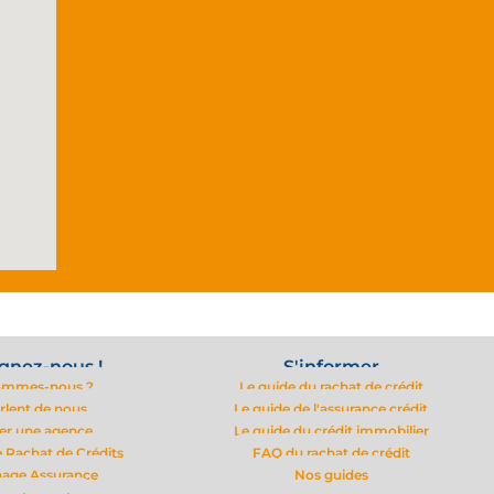
gnez-nous !
S'informer
ommes-nous ?
Le guide du rachat de crédit
arlent de nous
Le guide de l'assurance crédit
er une agence
Le guide du crédit immobilier
 Rachat de Crédits
FAQ du rachat de crédit
nage Assurance
Nos guides