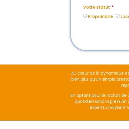
Votre statut
Propriétaire
Loc
Au cœur de la dynamique et 
bien plus qu’un simple pres
rep
En optant pour le rachat de 
quotidien sans la pression
experts analysent v