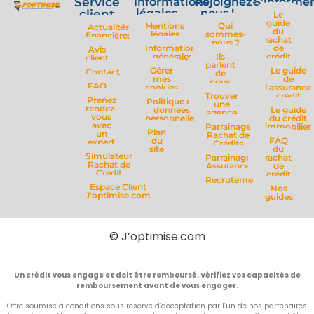
Service
Informations
Rejoignez-
S'informe
légales
nous !
client
Le
guide
Mentions
Qui
Actualités
du
légales
sommes-
financières
rachat
nous ?
Informations
de
Avis
générales
Ils
crédit
client
parlent
Gérer
Le guide
Contact
de
mes
de
nous
FAQ
cookies
l'assurance
Trouver
crédit
Prenez
Politique de
une
rendez-
données
Le guide
agence
vous
personnelles
du crédit
avec
Parrainage
immobilier
Plan
un
Rachat de
du
FAQ
expert
Crédits
site
du
Simulateur
Parrainage
rachat
Rachat de
Assurance
de
Crédit
crédit
Recrutement
Espace Client
Nos
J'optimise.com
guides
© J’optimise.com
Un crédit vous engage et doit être remboursé. Vérifiez vos capacités de
remboursement avant de vous engager.
Offre soumise à conditions sous réserve d’acceptation par l’un de nos partenaires