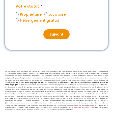
Votre statut
Propriétaire
Locataire
Hébergement gratuit
Suivant
En soumettant votre demande de rachat de crédit, vous acceptez que vos données personnelles soient collectées et traitées par
J’optimise.com pour les finalités suivantes : le traitement de votre demande de rachat de crédit et l’évaluation de votre éligibilité à une offre
d’assurance par notre partenaire d’assurance. Vos données pourront être transmises à nos partenaires dans le strict respect des
obligations légales et réglementaires en matière de protection des données. Vous avez le droit d’accéder à vos données, de les rectifier,
de demander leur suppression, et de retirer votre consentement à tout moment. Pour plus d’informations, consultez notre politique de
confidentialité.
Un crédit vous engage et doit être remboursé. Vérifiez vos capacités de remboursement avant de
vous engager.
La diminution du montant des mensualités entraine l’allongement de la durée de remboursement et majore le coût total du
crédit. Aucun versement de quelque nature que ce soit, ne peut être exigé d’un particulier, avant l’obtention d’un ou de plusieurs prêts
d’argent. Pour tout financement relevant des articles L312-1 et suivants du Code de la Consommation, vous disposez d’un délai de
rétractation de 14 jours à compter de l’acceptation du crédit. Pour un financement relevant des articles L313-1 et suivants du Code de la
Consommation, vous disposez d’un délai de réflexion de 10 jours à compter de la réception du contrat de crédit. Gestion de vos données
personnelles et descriptif du service ⇲ Ce service est proposé par
J’OPTIMISE – SAS au capital de 1 000 €, siège social : 742 boulevard
Raymond Poincaré 62400 BÉTHUNE, RCS Arras 891 861 692, immatriculée à l’ORIAS sous le numéro 21 001 592 en qualité d’Intermédiaire en
opérations de banque – Courtier d’assurance – Courtier et Mandataire d’intermédiaire en opérations de banque de CVL FINANCES
(Informations disponibles sur
www.orias.fr
) Les données recueillies sont destinées à J’optimise.com et à ses partenaires dans le cadre de
l’étude de votre demande. Vous disposez d’un droit d’accès, de rectification, d’opposition et de portabilité, dans le respect de la
réglementation en vigueur, aux données vous concernant. Pour l’exercer, remplissez notre
formulaire de contact
. Pour plus d’information
concernant le traitement des données, veuillez consulter nos conditions générales d’utilisation.