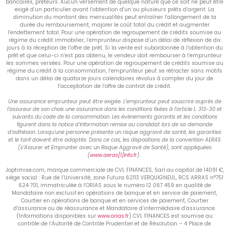
bancaires, prêteurs. Aucun versement de quelque nature que ce soit ne peut être
exigé d’un particulier avant l’obtention d’un ou plusieurs prêts d’argent. La
diminution du montant des mensualités peut entraîner l’allongement de la
durée du remboursement, majorer le coût total du crédit et augmenter
l’endettement total. Pour une opération de regroupement de crédits soumise au
régime du crédit immobilier, l’emprunteur dispose d’un délai de réflexion de dix
jours à la réception de l’offre de prêt. Si la vente est subordonnée à l’obtention du
prêt et que celui-ci n’est pas obtenu, le vendeur doit rembourser à l’emprunteur
les sommes versées. Pour une opération de regroupement de crédits soumise au
régime du crédit à la consommation, l’emprunteur peut se rétracter sans motifs
dans un délai de quatorze jours calendaires révolus à compter du jour de
l’acceptation de l’offre de contrat de crédit.
Une assurance emprunteur peut être exigée. L’emprunteur peut souscrire auprès de
l’assureur de son choix une assurance dans les conditions fixées à l’article L. 313-30 et
suivants du code de la consommation. Les événements garantis et les conditions
figurent dans la notice d’information remise au candidat lors de sa demande
d’adhésion. Lorsqu’une personne présente un risque aggravé de santé, les garanties
et le tarif doivent être adaptés. Dans ce cas, les dispositions de la convention AERAS
(s’Assurer et Emprunter avec un Risque Aggravé de Santé), sont appliquées
(
www.aeras[1]info.fr
).
Joptimise.com, marque commerciale de CVL FINANCES, Sarl au capital de 14091 €,
siège social : Rue de l’Université, zone Futura 62113 VERQUIGNEUL, RCS ARRAS n°751
624 701, immatriculée à l’ORIAS sous le numéro 12 067 459 en qualité de
Mandataire non exclusif en opérations de banque et en service de paiement,
Courtier en opérations de banque et en services de paiement, Courtier
d’assurance ou de réassurance et Mandataire d’intermédiaire d’assurance.
(Informations disponibles sur
www.orias.fr
) CVL FINANCES est soumise au
contrôle de l’Autorité de Contrôle Prudentiel et de Résolution – 4 Place de