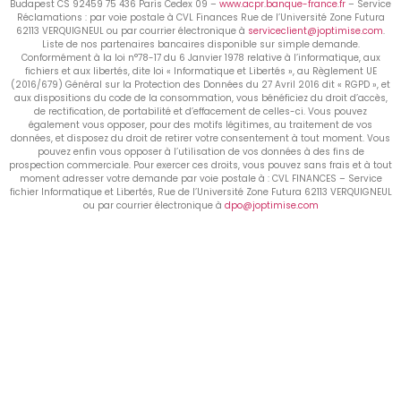
Budapest CS 92459 75 436 Paris Cedex 09 –
www.acpr.banque-france.fr
– Service
Réclamations : par voie postale à CVL Finances Rue de l’Université Zone Futura
62113 VERQUIGNEUL ou par courrier électronique à
serviceclient@joptimise.com
.
Liste de nos partenaires bancaires disponible sur simple demande.
Conformément à la loi n°78-17 du 6 Janvier 1978 relative à l’informatique, aux
fichiers et aux libertés, dite loi « Informatique et Libertés », au Règlement UE
(2016/679) Général sur la Protection des Données du 27 Avril 2016 dit « RGPD », et
aux dispositions du code de la consommation, vous bénéficiez du droit d’accès,
de rectification, de portabilité et d’effacement de celles-ci. Vous pouvez
également vous opposer, pour des motifs légitimes, au traitement de vos
données, et disposez du droit de retirer votre consentement à tout moment. Vous
pouvez enfin vous opposer à l’utilisation de vos données à des fins de
prospection commerciale. Pour exercer ces droits, vous pouvez sans frais et à tout
moment adresser votre demande par voie postale à : CVL FINANCES – Service
fichier Informatique et Libertés, Rue de l’Université Zone Futura 62113 VERQUIGNEUL
ou par courrier électronique à
dpo@joptimise.com