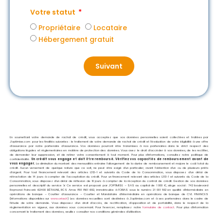
Votre statut
Propriétaire
Locataire
Hébergement gratuit
Suivant
En soumettant votre demande de rachat de crédit, vous acceptez que vos données personnelles soient collectées et traitées par
J’optimise.com pour les finalités suivantes : le traitement de votre demande de rachat de crédit et l’évaluation de votre éligibilité à une offre
d’assurance par notre partenaire d’assurance. Vos données pourront être transmises à nos partenaires dans le strict respect des
obligations légales et réglementaires en matière de protection des données. Vous avez le droit d’accéder à vos données, de les rectifier,
de demander leur suppression, et de retirer votre consentement à tout moment. Pour plus d’informations, consultez notre politique de
confidentialité.
Un crédit vous engage et doit être remboursé. Vérifiez vos capacités de remboursement avant de
vous engager.
La diminution du montant des mensualités entraine l’allongement de la durée de remboursement et majore le coût total du
crédit. Aucun versement de quelque nature que ce soit, ne peut être exigé d’un particulier, avant l’obtention d’un ou de plusieurs prêts
d’argent. Pour tout financement relevant des articles L312-1 et suivants du Code de la Consommation, vous disposez d’un délai de
rétractation de 14 jours à compter de l’acceptation du crédit. Pour un financement relevant des articles L313-1 et suivants du Code de la
Consommation, vous disposez d’un délai de réflexion de 10 jours à compter de la réception du contrat de crédit. Gestion de vos données
personnelles et descriptif du service ⇲ Ce service est proposé par
J’OPTIMISE – SAS au capital de 1 000 €, siège social : 742 boulevard
Raymond Poincaré 62400 BÉTHUNE, RCS Arras 891 861 692, immatriculée à l’ORIAS sous le numéro 21 001 592 en qualité d’Intermédiaire en
opérations de banque – Courtier d’assurance – Courtier et Mandataire d’intermédiaire en opérations de banque de CVL FINANCES
(Informations disponibles sur
www.orias.fr
) Les données recueillies sont destinées à J’optimise.com et à ses partenaires dans le cadre de
l’étude de votre demande. Vous disposez d’un droit d’accès, de rectification, d’opposition et de portabilité, dans le respect de la
réglementation en vigueur, aux données vous concernant. Pour l’exercer, remplissez notre
formulaire de contact
. Pour plus d’information
concernant le traitement des données, veuillez consulter nos conditions générales d’utilisation.