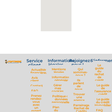
Service
Informations
Rejoignez-
S'informe
légales
nous !
client
Le
guide
Mentions
Qui
Actualités
du
légales
sommes-
financières
rachat
nous ?
Informations
de
Avis
générales
Ils
crédit
client
parlent
Gérer
Le guide
Contact
de
mes
de
nous
FAQ
cookies
l'assurance
Trouver
crédit
Prenez
Politique de
une
rendez-
données
Le guide
agence
vous
personnelles
du crédit
avec
Parrainage
immobilier
Plan
un
Rachat de
du
FAQ
expert
Crédits