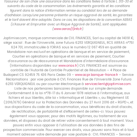
l’assureur de son choix une assurance dans les conditions fixées à l’article L. 313-30 et
suivants du code de la consommation. Les événements garantis et les conditions
figurent dans la notice d’information remise au candidat lors de sa demande
d’adhésion. Lorsqu’une personne présente un risque aggravé de santé, les garanties
et le tarif doivent être adaptés. Dans ce cas, les dispositions de la convention AERAS
(s’Assurer et Emprunter avec un Risque Aggravé de Santé), sont appliquées
(
www.aeras[1]info.fr
).
Joptimise.com, marque commerciale de CVL FINANCES, Sarl au capital de 14091 €,
siège social : Rue de l’Université, zone Futura 62113 VERQUIGNEUL, RCS ARRAS n°751
624 701, immatriculée à l’ORIAS sous le numéro 12 067 459 en qualité de
Mandataire non exclusif en opérations de banque et en service de paiement,
Courtier en opérations de banque et en services de paiement, Courtier
d’assurance ou de réassurance et Mandataire d’intermédiaire d’assurance.
(Informations disponibles sur
www.orias.fr
) CVL FINANCES est soumise au
contrôle de l’Autorité de Contrôle Prudentiel et de Résolution – 4 Place de
Budapest CS 92459 75 436 Paris Cedex 09 –
www.acpr.banque-france.fr
– Service
Réclamations : par voie postale à CVL Finances Rue de l’Université Zone Futura
62113 VERQUIGNEUL ou par courrier électronique à
serviceclient@joptimise.com
.
Liste de nos partenaires bancaires disponible sur simple demande.
Conformément à la loi n°78-17 du 6 Janvier 1978 relative à l’informatique, aux
fichiers et aux libertés, dite loi « Informatique et Libertés », au Règlement UE
(2016/679) Général sur la Protection des Données du 27 Avril 2016 dit « RGPD », et
aux dispositions du code de la consommation, vous bénéficiez du droit d’accès,
de rectification, de portabilité et d’effacement de celles-ci. Vous pouvez
également vous opposer, pour des motifs légitimes, au traitement de vos
données, et disposez du droit de retirer votre consentement à tout moment. Vous
pouvez enfin vous opposer à l’utilisation de vos données à des fins de
prospection commerciale. Pour exercer ces droits, vous pouvez sans frais et à tout
moment adresser votre demande par voie postale à : CVL FINANCES – Service