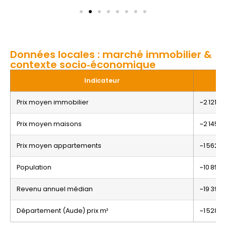
Données locales : marché immobilier &
contexte socio‑économique
Indicateur
Prix moyen immobilier
~2 121 €
Prix moyen maisons
~2 145 
Prix moyen appartements
~1 562 
Population
~10 855 
Revenu annuel médian
~19 390 
Département (Aude) prix m²
~1 528 