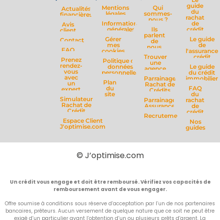
guide
Mentions
Qui
Actualités
du
légales
sommes-
financières
rachat
nous ?
Informations
de
Avis
générales
Ils
crédit
client
parlent
Gérer
Le guide
Contact
de
mes
de
nous
FAQ
cookies
l'assurance
Trouver
crédit
Prenez
Politique de
une
rendez-
données
Le guide
agence
vous
personnelles
du crédit
avec
Parrainage
immobilier
Plan
un
Rachat de
du
FAQ
expert
Crédits
site
du
Simulateur
Parrainage
rachat
Rachat de
Assurance
de
Crédit
crédit
Recrutement
Espace Client
Nos
J'optimise.com
guides
© J’optimise.com
Un crédit vous engage et doit être remboursé. Vérifiez vos capacités de
remboursement avant de vous engager.
Offre soumise à conditions sous réserve d’acceptation par l’un de nos partenaires
bancaires, prêteurs. Aucun versement de quelque nature que ce soit ne peut être
exigé d’un particulier avant l’obtention d’un ou plusieurs prêts d’argent. La