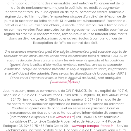
diminution du montant des mensualités peut entraîner l’allongement de la
durée du remboursement, majorer le coût total du crédit et augmenter
l’endettement total. Pour une opération de regroupement de crédits soumise au
régime du crédit immobilier, l’emprunteur dispose d’un délai de réflexion de dix
jours à la réception de l’offre de prêt. Si la vente est subordonnée à l’obtention du
prêt et que celui-ci n’est pas obtenu, le vendeur doit rembourser à l’emprunteur
les sommes versées. Pour une opération de regroupement de crédits soumise au
régime du crédit à la consommation, l’emprunteur peut se rétracter sans motifs
dans un délai de quatorze jours calendaires révolus à compter du jour de
l’acceptation de l’offre de contrat de crédit.
Une assurance emprunteur peut être exigée. L’emprunteur peut souscrire auprès de
l’assureur de son choix une assurance dans les conditions fixées à l’article L. 313-30 et
suivants du code de la consommation. Les événements garantis et les conditions
figurent dans la notice d’information remise au candidat lors de sa demande
d’adhésion. Lorsqu’une personne présente un risque aggravé de santé, les garanties
et le tarif doivent être adaptés. Dans ce cas, les dispositions de la convention AERAS
(s’Assurer et Emprunter avec un Risque Aggravé de Santé), sont appliquées
(
www.aeras[1]info.fr
).
Joptimise.com, marque commerciale de CVL FINANCES, Sarl au capital de 14091 €,
siège social : Rue de l’Université, zone Futura 62113 VERQUIGNEUL, RCS ARRAS n°751
624 701, immatriculée à l’ORIAS sous le numéro 12 067 459 en qualité de
Mandataire non exclusif en opérations de banque et en service de paiement,
Courtier en opérations de banque et en services de paiement, Courtier
d’assurance ou de réassurance et Mandataire d’intermédiaire d’assurance.
(Informations disponibles sur
www.orias.fr
) CVL FINANCES est soumise au
contrôle de l’Autorité de Contrôle Prudentiel et de Résolution – 4 Place de
Budapest CS 92459 75 436 Paris Cedex 09 –
www.acpr.banque-france.fr
– Service
Réclamations : par voie postale à CVL Finances Rue de l’Université Zone Futura