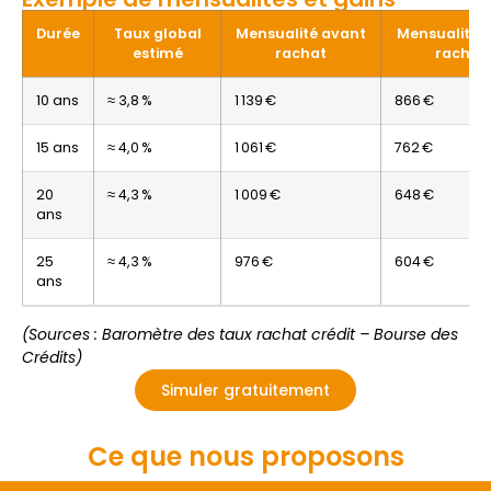
Durée
Taux global
Mensualité avant
Mensualité 
estimé
rachat
rachat
10 ans
≈ 3,8 %
1 139 €
866 €
15 ans
≈ 4,0 %
1 061 €
762 €
20
≈ 4,3 %
1 009 €
648 €
ans
25
≈ 4,3 %
976 €
604 €
ans
(Sources : Baromètre des taux rachat crédit – Bourse des
Crédits)
Simuler gratuitement
Ce que nous proposons