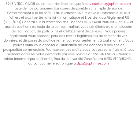
62113 VERQUIGNEUL ou par courrier électronique à
serviceclient@joptimise.com
.
Liste de nos partenaires bancaires disponible sur simple demande.
Conformément à la loi n°78-17 du 6 Janvier 1978 relative à l’informatique, aux
fichiers et aux libertés, dite loi « Informatique et Libertés », au Règlement UE
(2016/679) Général sur la Protection des Données du 27 Avril 2016 dit « RGPD », et
aux dispositions du code de la consommation, vous bénéficiez du droit d’accès,
de rectification, de portabilité et d’effacement de celles-ci. Vous pouvez
également vous opposer, pour des motifs légitimes, au traitement de vos
données, et disposez du droit de retirer votre consentement à tout moment. Vous
pouvez enfin vous opposer à l’utilisation de vos données à des fins de
prospection commerciale. Pour exercer ces droits, vous pouvez sans frais et à tout
moment adresser votre demande par voie postale à : CVL FINANCES – Service
fichier Informatique et Libertés, Rue de l’Université Zone Futura 62113 VERQUIGNEUL
ou par courrier électronique à
dpo@joptimise.com