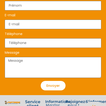
E-mail
Téléphone
Message
Envoyer
Service
Informations
Rejoignez-
S'informe
légales
nous !
client
Le