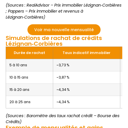
(Sources : RealAdvisor – Prix immobilier Lézignan‑Corbières
; Pappers – Prix immobilier et revenus à
Lézignan‑Corbières)
Voir ma nouvelle mensualité
Simulations de rachat de crédits
Lézignan‑Corbières
Durée de rachat
Taux indicatif immobilier
5 à 10 ans
~3,73 %
~5
10 à 15 ans
~3,87 %
~6
15 à 20 ans
~4,34 %
~6
20 à 25 ans
~4,34 %
~6
(Sources : Baromètre des taux rachat crédit – Bourse des
Crédits)
Exemple de mensualités et gains