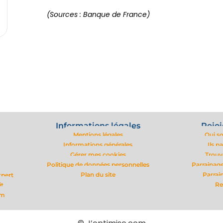
(Sources : Banque de France)
Informations légales
Rejoi
Mentions légales
Qui s
Informations générales
Ils p
Gérer mes cookies
Trouv
Politique de données personnelles
Parrainage
Plan du site
Parrai
xpert
Re
it
om