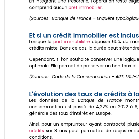
En intégrant une trésorerie, l’opération reste él
comprend aucun
prêt immobilier
.
(Sources : Banque de France – Enquête typologiqu
Et si un crédit immobilier est inclus
Lorsque la
part immobilière
dépasse 60% du monta
crédits mixte. Dans ce cas, la durée peut s’étendre j
Cependant, si l’on souhaite conserver une logiq
optimale. Elle permet de préserver un bon taux et d’
(Sources : Code de la Consommation – ART. L312-2
L'évolution des taux de crédits à
Les données de la
Banque de France
montre
consommation est passé de 4,22% en 2022 à 6,22
générale des taux d’intérêt en Europe.
Ainsi, pour un emprunteur ayant contracté plusi
crédits
sur 8 ans peut permettre de réajuster so
conditions.