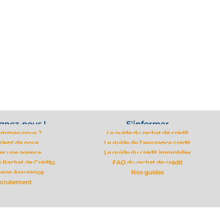
gnez-nous !
S'informer
ommes-nous ?
Le guide du rachat de crédit
arlent de nous
Le guide de l'assurance crédit
er une agence
Le guide du crédit immobilier
 Rachat de Crédits
FAQ du rachat de crédit
nage Assurance
Nos guides
crutement