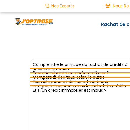
Nos Experts
Nous Rej
Rachat de c
Comprendre le principe du rachat de crédits à
la consommation
Pourquoi choisir une durée de 8 ans ?
Comparatif des taux selon la durée
Exemple concret de rachat sur 8 ans
Intégrer la trésorerie dans le rachat de crédits
Et si un crédit immobilier est inclus ?