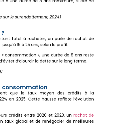
igible à une durée de 8 ans maximum, si elle ne
e sur le surendettement, 2024)
 ?
nt total à racheter, on parle de rachat de
usqu’à 15 à 25 ans, selon le profil.
ue « consommation », une durée de 8 ans reste
éviter d’alourdir la dette sur le long terme.
1)
 la consommation
nt que le taux moyen des crédits à la
% en 2025. Cette hausse reflète l’évolution
eurs crédits entre 2020 et 2023, un
rachat de
n taux global et de renégocier de meilleures