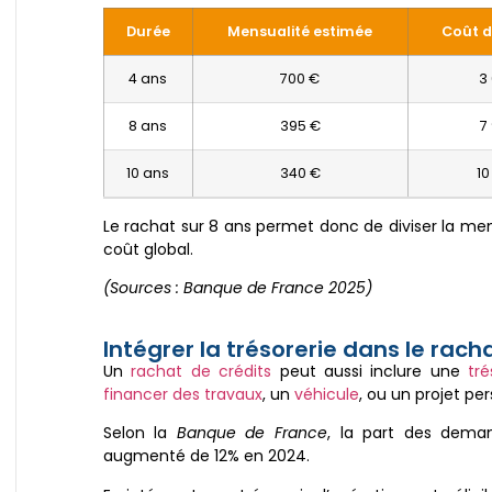
Durée
Mensualité estimée
Coût d
4 ans
700 €
3
8 ans
395 €
7
10 ans
340 €
10
Le rachat sur 8 ans permet donc de diviser la men
coût global.
(Sources : Banque de France 2025)
Intégrer la trésorerie dans le rach
Un
rachat de crédits
peut aussi inclure une
tr
financer des travaux
, un
véhicule
, ou un projet per
Selon la
Banque de France
, la part des dema
augmenté de 12% en 2024.