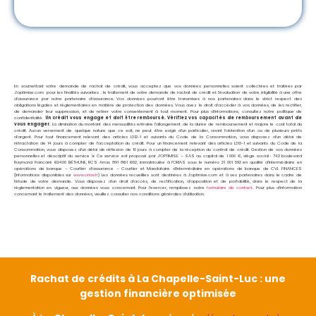
En soumettant votre demande de rachat de crédit, vous acceptez que vos données personnelles soient collectées et traitées par
J’optimise.com pour les finalités suivantes : le traitement de votre demande de rachat de crédit et l’évaluation de votre éligibilité à une offre
d’assurance par notre partenaire d’assurance. Vos données pourront être transmises à nos partenaires dans le strict respect des
obligations légales et réglementaires en matière de protection des données. Vous avez le droit d’accéder à vos données, de les rectifier,
de demander leur suppression, et de retirer votre consentement à tout moment. Pour plus d’informations, consultez notre politique de
confidentialité.
Un crédit vous engage et doit être remboursé. Vérifiez vos capacités de remboursement avant de
vous engager.
La diminution du montant des mensualités entraine l’allongement de la durée de remboursement et majore le coût total du
crédit. Aucun versement de quelque nature que ce soit, ne peut être exigé d’un particulier, avant l’obtention d’un ou de plusieurs prêts
d’argent. Pour tout financement relevant des articles L312-1 et suivants du Code de la Consommation, vous disposez d’un délai de
rétractation de 14 jours à compter de l’acceptation du crédit. Pour un financement relevant des articles L313-1 et suivants du Code de la
Consommation, vous disposez d’un délai de réflexion de 10 jours à compter de la réception du contrat de crédit. Gestion de vos données
personnelles et descriptif du service ⇲ Ce service est proposé par
J’OPTIMISE – SAS au capital de 1 000 €, siège social : 742 boulevard
Raymond Poincaré 62400 BÉTHUNE, RCS Arras 891 861 692, immatriculée à l’ORIAS sous le numéro 21 001 592 en qualité d’Intermédiaire en
opérations de banque – Courtier d’assurance – Courtier et Mandataire d’intermédiaire en opérations de banque de CVL FINANCES
(Informations disponibles sur
www.orias.fr
) Les données recueillies sont destinées à J’optimise.com et à ses partenaires dans le cadre de
l’étude de votre demande. Vous disposez d’un droit d’accès, de rectification, d’opposition et de portabilité, dans le respect de la
réglementation en vigueur, aux données vous concernant. Pour l’exercer, remplissez notre
formulaire de contact
. Pour plus d’information
concernant le traitement des données, veuillez consulter nos conditions générales d’utilisation.
Rachat de crédits à La Chapelle-Saint-Luc : une
gestion financière optimisée