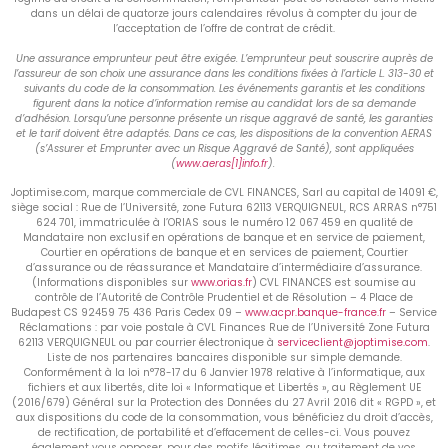
dans un délai de quatorze jours calendaires révolus à compter du jour de
l’acceptation de l’offre de contrat de crédit.
Une assurance emprunteur peut être exigée. L’emprunteur peut souscrire auprès de
l’assureur de son choix une assurance dans les conditions fixées à l’article L. 313-30 et
suivants du code de la consommation. Les événements garantis et les conditions
figurent dans la notice d’information remise au candidat lors de sa demande
d’adhésion. Lorsqu’une personne présente un risque aggravé de santé, les garanties
et le tarif doivent être adaptés. Dans ce cas, les dispositions de la convention AERAS
(s’Assurer et Emprunter avec un Risque Aggravé de Santé), sont appliquées
(
www.aeras[1]info.fr
).
Joptimise.com, marque commerciale de CVL FINANCES, Sarl au capital de 14091 €,
siège social : Rue de l’Université, zone Futura 62113 VERQUIGNEUL, RCS ARRAS n°751
624 701, immatriculée à l’ORIAS sous le numéro 12 067 459 en qualité de
Mandataire non exclusif en opérations de banque et en service de paiement,
Courtier en opérations de banque et en services de paiement, Courtier
d’assurance ou de réassurance et Mandataire d’intermédiaire d’assurance.
(Informations disponibles sur
www.orias.fr
) CVL FINANCES est soumise au
contrôle de l’Autorité de Contrôle Prudentiel et de Résolution – 4 Place de
Budapest CS 92459 75 436 Paris Cedex 09 –
www.acpr.banque-france.fr
– Service
Réclamations : par voie postale à CVL Finances Rue de l’Université Zone Futura
62113 VERQUIGNEUL ou par courrier électronique à
serviceclient@joptimise.com
.
Liste de nos partenaires bancaires disponible sur simple demande.
Conformément à la loi n°78-17 du 6 Janvier 1978 relative à l’informatique, aux
fichiers et aux libertés, dite loi « Informatique et Libertés », au Règlement UE
(2016/679) Général sur la Protection des Données du 27 Avril 2016 dit « RGPD », et
aux dispositions du code de la consommation, vous bénéficiez du droit d’accès,
de rectification, de portabilité et d’effacement de celles-ci. Vous pouvez
également vous opposer, pour des motifs légitimes, au traitement de vos