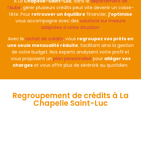
À La
Chapelle-Saint-Luc
, dans le
département de
l’Aube
, gérer plusieurs crédits peut vite devenir un casse-
tête. Pour
retrouver un équilibre
financier,
j’optimise
vous accompagne avec des
solutions sur mesure
adaptées à votre situation
.
Avec le
rachat de crédits
, vous
regroupez vos prêts en
une seule mensualité réduite
, facilitant ainsi la gestion
de votre budget. Nos experts analysent votre profil et
vous proposent un
plan personnalisé
pour
alléger vos
charges
et vous offrir plus de sérénité au quotidien.
Regroupement de crédits à La
Chapelle Saint-Luc