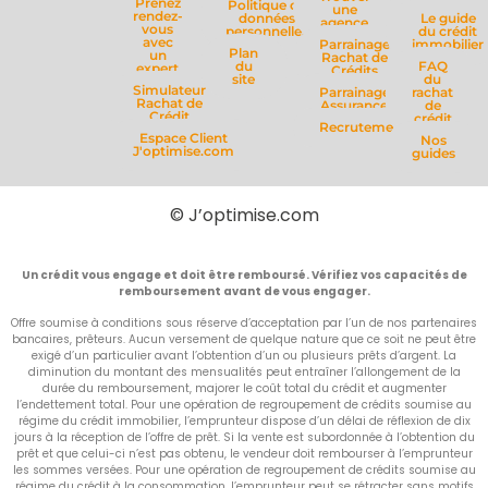
Prenez
Politique de
une
rendez-
données
Le guide
agence
vous
personnelles
du crédit
avec
Parrainage
immobilier
Plan
un
Rachat de
du
FAQ
expert
Crédits
site
du
Simulateur
Parrainage
rachat
Rachat de
Assurance
de
Crédit
crédit
Recrutement
Espace Client
Nos
J'optimise.com
guides
© J’optimise.com
Un crédit vous engage et doit être remboursé. Vérifiez vos capacités de
remboursement avant de vous engager.
Offre soumise à conditions sous réserve d’acceptation par l’un de nos partenaires
bancaires, prêteurs. Aucun versement de quelque nature que ce soit ne peut être
exigé d’un particulier avant l’obtention d’un ou plusieurs prêts d’argent. La
diminution du montant des mensualités peut entraîner l’allongement de la
durée du remboursement, majorer le coût total du crédit et augmenter
l’endettement total. Pour une opération de regroupement de crédits soumise au
régime du crédit immobilier, l’emprunteur dispose d’un délai de réflexion de dix
jours à la réception de l’offre de prêt. Si la vente est subordonnée à l’obtention du
prêt et que celui-ci n’est pas obtenu, le vendeur doit rembourser à l’emprunteur
les sommes versées. Pour une opération de regroupement de crédits soumise au
régime du crédit à la consommation, l’emprunteur peut se rétracter sans motifs