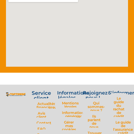
Service
Informations
Rejoignez-
S'informe
légales
nous !
client
Le
guide
Mentions
Qui
Actualités
du
légales
sommes-
financières
rachat
nous ?
Informations
de
Avis
générales
Ils
crédit
client
parlent
Gérer
Le guide
Contact
de
mes
de
nous
FAQ
cookies
l'assurance
Trouver
crédit