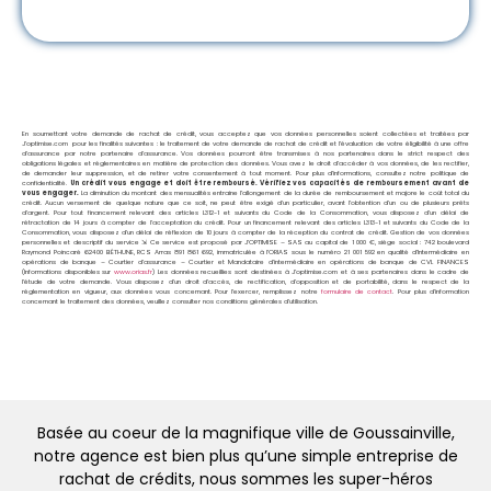
En soumettant votre demande de rachat de crédit, vous acceptez que vos données personnelles soient collectées et traitées par
J’optimise.com pour les finalités suivantes : le traitement de votre demande de rachat de crédit et l’évaluation de votre éligibilité à une offre
d’assurance par notre partenaire d’assurance. Vos données pourront être transmises à nos partenaires dans le strict respect des
obligations légales et réglementaires en matière de protection des données. Vous avez le droit d’accéder à vos données, de les rectifier,
de demander leur suppression, et de retirer votre consentement à tout moment. Pour plus d’informations, consultez notre politique de
confidentialité.
Un crédit vous engage et doit être remboursé. Vérifiez vos capacités de remboursement avant de
vous engager.
La diminution du montant des mensualités entraine l’allongement de la durée de remboursement et majore le coût total du
crédit. Aucun versement de quelque nature que ce soit, ne peut être exigé d’un particulier, avant l’obtention d’un ou de plusieurs prêts
d’argent. Pour tout financement relevant des articles L312-1 et suivants du Code de la Consommation, vous disposez d’un délai de
rétractation de 14 jours à compter de l’acceptation du crédit. Pour un financement relevant des articles L313-1 et suivants du Code de la
Consommation, vous disposez d’un délai de réflexion de 10 jours à compter de la réception du contrat de crédit. Gestion de vos données
personnelles et descriptif du service ⇲ Ce service est proposé par
J’OPTIMISE – SAS au capital de 1 000 €, siège social : 742 boulevard
Raymond Poincaré 62400 BÉTHUNE, RCS Arras 891 861 692, immatriculée à l’ORIAS sous le numéro 21 001 592 en qualité d’Intermédiaire en
opérations de banque – Courtier d’assurance – Courtier et Mandataire d’intermédiaire en opérations de banque de CVL FINANCES
(Informations disponibles sur
www.orias.fr
) Les données recueillies sont destinées à J’optimise.com et à ses partenaires dans le cadre de
l’étude de votre demande. Vous disposez d’un droit d’accès, de rectification, d’opposition et de portabilité, dans le respect de la
réglementation en vigueur, aux données vous concernant. Pour l’exercer, remplissez notre
formulaire de contact
. Pour plus d’information
concernant le traitement des données, veuillez consulter nos conditions générales d’utilisation.
Basée au coeur de la magnifique ville de Goussainville,
notre agence est bien plus qu’une simple entreprise de
rachat de crédits, nous sommes les super-héros