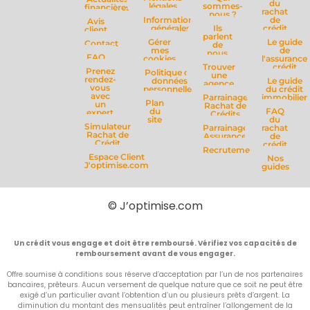
du
légales
sommes-
financières
rachat
nous ?
Informations
de
Avis
générales
Ils
crédit
client
parlent
Gérer
Le guide
Contact
de
mes
de
nous
FAQ
cookies
l'assurance
Trouver
crédit
Prenez
Politique de
une
rendez-
données
Le guide
agence
vous
personnelles
du crédit
avec
Parrainage
immobilier
Plan
un
Rachat de
du
FAQ
expert
Crédits
site
du
Simulateur
Parrainage
rachat
Rachat de
Assurance
de
Crédit
crédit
Recrutement
Espace Client
Nos
J'optimise.com
guides
© J’optimise.com
Un crédit vous engage et doit être remboursé. Vérifiez vos capacités de
remboursement avant de vous engager.
Offre soumise à conditions sous réserve d’acceptation par l’un de nos partenaires
bancaires, prêteurs. Aucun versement de quelque nature que ce soit ne peut être
exigé d’un particulier avant l’obtention d’un ou plusieurs prêts d’argent. La
diminution du montant des mensualités peut entraîner l’allongement de la