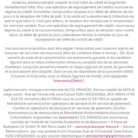
durée du remboursement, majorer le coût total du crédit et augmenter
l’endettement total. Pour une opération de regroupement de crédits soumise au
régime du crédit immobilier, l’emprunteur dispose d’un délai de réflexion de dix
jours à la réception de l’offre de prêt. Si la vente est subordonnée à l’obtention du
prêt et que celui-ci n’est pas obtenu, le vendeur doit rembourser à l’emprunteur
les sommes versées. Pour une opération de regroupement de crédits soumise au
régime du crédit à la consommation, l’emprunteur peut se rétracter sans motifs
dans un délai de quatorze jours calendaires révolus à compter du jour de
l’acceptation de l’offre de contrat de crédit.
Une assurance emprunteur peut être exigée. L’emprunteur peut souscrire auprès de
l’assureur de son choix une assurance dans les conditions fixées à l’article L. 313-30 et
suivants du code de la consommation. Les événements garantis et les conditions
figurent dans la notice d’information remise au candidat lors de sa demande
d’adhésion. Lorsqu’une personne présente un risque aggravé de santé, les garanties
et le tarif doivent être adaptés. Dans ce cas, les dispositions de la convention AERAS
(s’Assurer et Emprunter avec un Risque Aggravé de Santé), sont appliquées
(
www.aeras[1]info.fr
).
Joptimise.com, marque commerciale de CVL FINANCES, Sarl au capital de 14091 €,
siège social : Rue de l’Université, zone Futura 62113 VERQUIGNEUL, RCS ARRAS n°751
624 701, immatriculée à l’ORIAS sous le numéro 12 067 459 en qualité de
Mandataire non exclusif en opérations de banque et en service de paiement,
Courtier en opérations de banque et en services de paiement, Courtier
d’assurance ou de réassurance et Mandataire d’intermédiaire d’assurance.
(Informations disponibles sur
www.orias.fr
) CVL FINANCES est soumise au
contrôle de l’Autorité de Contrôle Prudentiel et de Résolution – 4 Place de
Budapest CS 92459 75 436 Paris Cedex 09 –
www.acpr.banque-france.fr
– Service
Réclamations : par voie postale à CVL Finances Rue de l’Université Zone Futura
62113 VERQUIGNEUL ou par courrier électronique à
serviceclient@joptimise.com
.