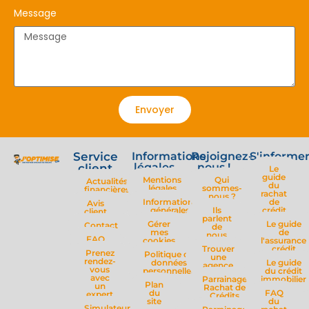
Message
Envoyer
Service
Informations
Rejoignez-
S'informe
légales
nous !
client
Le
guide
Mentions
Qui
Actualités
du
légales
sommes-
financières
rachat
nous ?
Informations
de
Avis
générales
Ils
crédit
client
parlent
Gérer
Le guide
Contact
de
mes
de
nous
FAQ
cookies
l'assurance
Trouver
crédit
Prenez
Politique de
une
rendez-
données
Le guide
agence
vous
personnelles
du crédit
avec
Parrainage
immobilier
Plan
un
Rachat de
du
FAQ
expert
Crédits
site
du
Simulateur