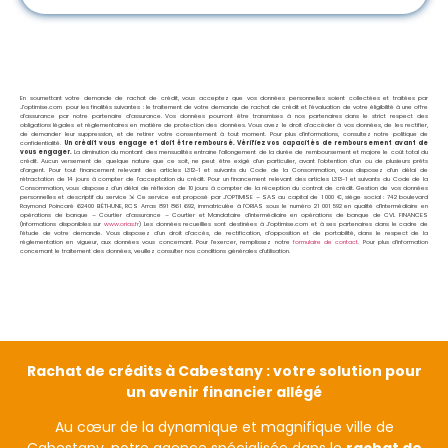
En soumettant votre demande de rachat de crédit, vous acceptez que vos données personnelles soient collectées et traitées par
J’optimise.com pour les finalités suivantes : le traitement de votre demande de rachat de crédit et l’évaluation de votre éligibilité à une offre
d’assurance par notre partenaire d’assurance. Vos données pourront être transmises à nos partenaires dans le strict respect des
obligations légales et réglementaires en matière de protection des données. Vous avez le droit d’accéder à vos données, de les rectifier,
de demander leur suppression, et de retirer votre consentement à tout moment. Pour plus d’informations, consultez notre politique de
confidentialité.
Un crédit vous engage et doit être remboursé. Vérifiez vos capacités de remboursement avant de
vous engager.
La diminution du montant des mensualités entraine l’allongement de la durée de remboursement et majore le coût total du
crédit. Aucun versement de quelque nature que ce soit, ne peut être exigé d’un particulier, avant l’obtention d’un ou de plusieurs prêts
d’argent. Pour tout financement relevant des articles L312-1 et suivants du Code de la Consommation, vous disposez d’un délai de
rétractation de 14 jours à compter de l’acceptation du crédit. Pour un financement relevant des articles L313-1 et suivants du Code de la
Consommation, vous disposez d’un délai de réflexion de 10 jours à compter de la réception du contrat de crédit. Gestion de vos données
personnelles et descriptif du service ⇲ Ce service est proposé par
J’OPTIMISE – SAS au capital de 1 000 €, siège social : 742 boulevard
Raymond Poincaré 62400 BÉTHUNE, RCS Arras 891 861 692, immatriculée à l’ORIAS sous le numéro 21 001 592 en qualité d’Intermédiaire en
opérations de banque – Courtier d’assurance – Courtier et Mandataire d’intermédiaire en opérations de banque de CVL FINANCES
(Informations disponibles sur
www.orias.fr
) Les données recueillies sont destinées à J’optimise.com et à ses partenaires dans le cadre de
l’étude de votre demande. Vous disposez d’un droit d’accès, de rectification, d’opposition et de portabilité, dans le respect de la
réglementation en vigueur, aux données vous concernant. Pour l’exercer, remplissez notre
formulaire de contact
. Pour plus d’information
concernant le traitement des données, veuillez consulter nos conditions générales d’utilisation.
Rachat de crédits à Cabestany : votre solution pour
un avenir financier allégé
Au cœur de la dynamique et magnifique ville de