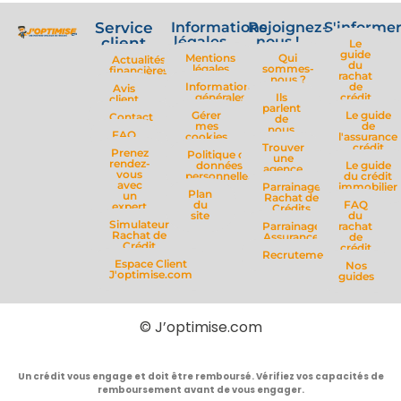
Service
Informations
Rejoignez-
S'informe
légales
nous !
client
Le
guide
Mentions
Qui
Actualités
du
légales
sommes-
financières
rachat
nous ?
Informations
de
Avis
générales
Ils
crédit
client
parlent
Gérer
Le guide
Contact
de
mes
de
nous
FAQ
cookies
l'assurance
Trouver
crédit
Prenez
Politique de
une
rendez-
données
Le guide
agence
vous
personnelles
du crédit
avec
Parrainage
immobilier
Plan
un
Rachat de
du
FAQ
expert
Crédits
site
du
Simulateur
Parrainage
rachat
Rachat de
Assurance
de
Crédit
crédit
Recrutement
Espace Client
Nos
J'optimise.com
guides
© J’optimise.com
Un crédit vous engage et doit être remboursé. Vérifiez vos capacités de
remboursement avant de vous engager.