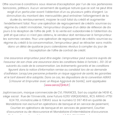
Offre soumise à conditions sous réserve d’acceptation par l’un de nos partenaires
bancaires, prêteurs. Aucun versement de quelque nature que ce soit ne peut être
exigé d’un particulier avant l’obtention d’un ou plusieurs prêts d’argent. La
diminution du montant des mensualités peut entraîner l’allongement de la
durée du remboursement, majorer le coût total du crédit et augmenter
l’endettement total. Pour une opération de regroupement de crédits soumise au
régime du crédit immobilier, l’emprunteur dispose d’un délai de réflexion de dix
jours à la réception de l’offre de prêt. Si la vente est subordonnée à l’obtention du
prêt et que celui-ci n’est pas obtenu, le vendeur doit rembourser à l’emprunteur
les sommes versées. Pour une opération de regroupement de crédits soumise au
régime du crédit à la consommation, l’emprunteur peut se rétracter sans motifs
dans un délai de quatorze jours calendaires révolus à compter du jour de
l’acceptation de l’offre de contrat de crédit.
Une assurance emprunteur peut être exigée. L’emprunteur peut souscrire auprès de
l’assureur de son choix une assurance dans les conditions fixées à l’article L. 313-30 et
suivants du code de la consommation. Les événements garantis et les conditions
figurent dans la notice d’information remise au candidat lors de sa demande
d’adhésion. Lorsqu’une personne présente un risque aggravé de santé, les garanties
et le tarif doivent être adaptés. Dans ce cas, les dispositions de la convention AERAS
(s’Assurer et Emprunter avec un Risque Aggravé de Santé), sont appliquées
(
www.aeras[1]info.fr
).
Joptimise.com, marque commerciale de CVL FINANCES, Sarl au capital de 14091 €,
siège social : Rue de l’Université, zone Futura 62113 VERQUIGNEUL, RCS ARRAS n°751
624 701, immatriculée à l’ORIAS sous le numéro 12 067 459 en qualité de
Mandataire non exclusif en opérations de banque et en service de paiement,
Courtier en opérations de banque et en services de paiement, Courtier
d’assurance ou de réassurance et Mandataire d’intermédiaire d’assurance.