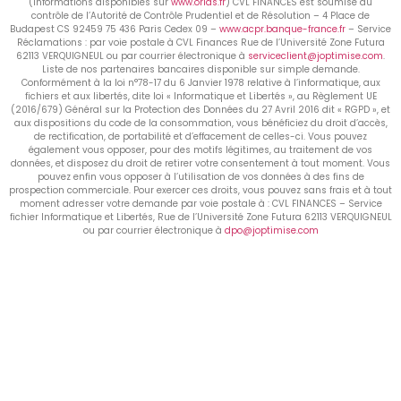
(Informations disponibles sur
www.orias.fr
) CVL FINANCES est soumise au
contrôle de l’Autorité de Contrôle Prudentiel et de Résolution – 4 Place de
Budapest CS 92459 75 436 Paris Cedex 09 –
www.acpr.banque-france.fr
– Service
Réclamations : par voie postale à CVL Finances Rue de l’Université Zone Futura
62113 VERQUIGNEUL ou par courrier électronique à
serviceclient@joptimise.com
.
Liste de nos partenaires bancaires disponible sur simple demande.
Conformément à la loi n°78-17 du 6 Janvier 1978 relative à l’informatique, aux
fichiers et aux libertés, dite loi « Informatique et Libertés », au Règlement UE
(2016/679) Général sur la Protection des Données du 27 Avril 2016 dit « RGPD », et
aux dispositions du code de la consommation, vous bénéficiez du droit d’accès,
de rectification, de portabilité et d’effacement de celles-ci. Vous pouvez
également vous opposer, pour des motifs légitimes, au traitement de vos
données, et disposez du droit de retirer votre consentement à tout moment. Vous
pouvez enfin vous opposer à l’utilisation de vos données à des fins de
prospection commerciale. Pour exercer ces droits, vous pouvez sans frais et à tout
moment adresser votre demande par voie postale à : CVL FINANCES – Service
fichier Informatique et Libertés, Rue de l’Université Zone Futura 62113 VERQUIGNEUL
ou par courrier électronique à
dpo@joptimise.com