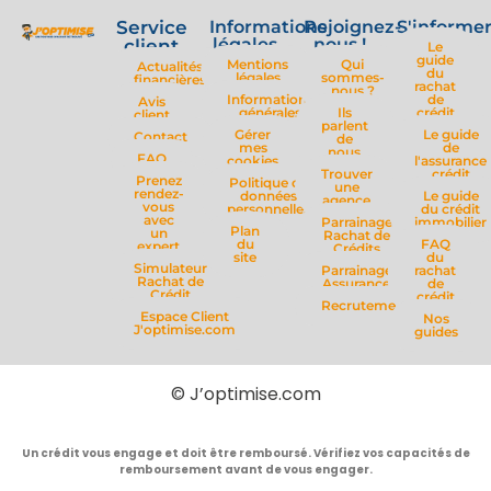
Service
Informations
Rejoignez-
S'informe
légales
nous !
client
Le
guide
Mentions
Qui
Actualités
du
légales
sommes-
financières
rachat
nous ?
Informations
de
Avis
générales
Ils
crédit
client
parlent
Gérer
Le guide
Contact
de
mes
de
nous
FAQ
cookies
l'assurance
Trouver
crédit
Prenez
Politique de
une
rendez-
données
Le guide
agence
vous
personnelles
du crédit
avec
Parrainage
immobilier
Plan
un
Rachat de
du
FAQ
expert
Crédits
site
du
Simulateur
Parrainage
rachat
Rachat de
Assurance
de
Crédit
crédit
Recrutement
Espace Client
Nos
J'optimise.com
guides
© J’optimise.com
Un crédit vous engage et doit être remboursé. Vérifiez vos capacités de
remboursement avant de vous engager.