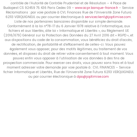
contrôle de l’Autorité de Contrôle Prudentiel et de Résolution – 4 Place de
Budapest CS 92459 75 436 Paris Cedex 09 –
www.acpr.banque-france.fr
– Service
Réclamations : par voie postale à CVL Finances Rue de l’Université Zone Futura
62113 VERQUIGNEUL ou par courrier électronique à
serviceclient@joptimise.com
.
Liste de nos partenaires bancaires disponible sur simple demande.
Conformément à la loi n°78-17 du 6 Janvier 1978 relative à l’informatique, aux
fichiers et aux libertés, dite loi « Informatique et Libertés », au Règlement UE
(2016/679) Général sur la Protection des Données du 27 Avril 2016 dit « RGPD », et
aux dispositions du code de la consommation, vous bénéficiez du droit d’accès,
de rectification, de portabilité et d’effacement de celles-ci. Vous pouvez
également vous opposer, pour des motifs légitimes, au traitement de vos
données, et disposez du droit de retirer votre consentement à tout moment. Vous
pouvez enfin vous opposer à l’utilisation de vos données à des fins de
prospection commerciale. Pour exercer ces droits, vous pouvez sans frais et à tout
moment adresser votre demande par voie postale à : CVL FINANCES – Service
fichier Informatique et Libertés, Rue de l’Université Zone Futura 62113 VERQUIGNEUL
ou par courrier électronique à
dpo@joptimise.com