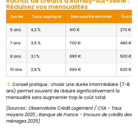
Rachat de crédits à Romilly-sur-Seine :
Réduisez vos mensualités
Durée
Taux appliqué
Mensualité estimée
Économ
5 ans
4,2 %
910 €
270 €
7 ans
3,5 %
700 €
480 €
8 ans
3,1 %
680 €
500 €
10 ans
2,9 %
560 €
620 €
Conseil pratique : choisir une durée intermédiaire (7-8
ans) permet souvent de réduire significativement la
mensualité sans augmenter trop le coût total.
(Sources : Observatoire Crédit Logement / CSA – Taux
moyens 2025 ; Banque de France – Encours de crédits des
ménages 2025)