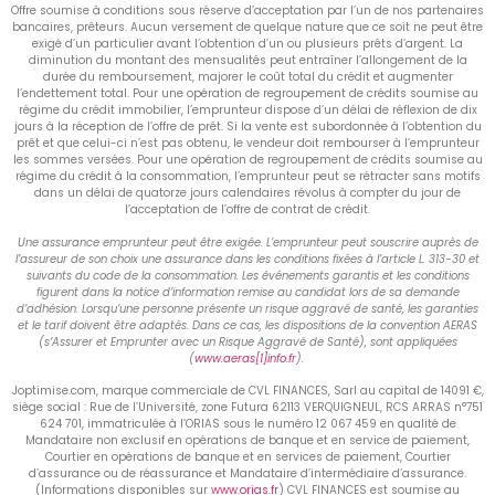
Offre soumise à conditions sous réserve d’acceptation par l’un de nos partenaires
bancaires, prêteurs. Aucun versement de quelque nature que ce soit ne peut être
exigé d’un particulier avant l’obtention d’un ou plusieurs prêts d’argent. La
diminution du montant des mensualités peut entraîner l’allongement de la
durée du remboursement, majorer le coût total du crédit et augmenter
l’endettement total. Pour une opération de regroupement de crédits soumise au
régime du crédit immobilier, l’emprunteur dispose d’un délai de réflexion de dix
jours à la réception de l’offre de prêt. Si la vente est subordonnée à l’obtention du
prêt et que celui-ci n’est pas obtenu, le vendeur doit rembourser à l’emprunteur
les sommes versées. Pour une opération de regroupement de crédits soumise au
régime du crédit à la consommation, l’emprunteur peut se rétracter sans motifs
dans un délai de quatorze jours calendaires révolus à compter du jour de
l’acceptation de l’offre de contrat de crédit.
Une assurance emprunteur peut être exigée. L’emprunteur peut souscrire auprès de
l’assureur de son choix une assurance dans les conditions fixées à l’article L. 313-30 et
suivants du code de la consommation. Les événements garantis et les conditions
figurent dans la notice d’information remise au candidat lors de sa demande
d’adhésion. Lorsqu’une personne présente un risque aggravé de santé, les garanties
et le tarif doivent être adaptés. Dans ce cas, les dispositions de la convention AERAS
(s’Assurer et Emprunter avec un Risque Aggravé de Santé), sont appliquées
(
www.aeras[1]info.fr
).
Joptimise.com, marque commerciale de CVL FINANCES, Sarl au capital de 14091 €,
siège social : Rue de l’Université, zone Futura 62113 VERQUIGNEUL, RCS ARRAS n°751
624 701, immatriculée à l’ORIAS sous le numéro 12 067 459 en qualité de
Mandataire non exclusif en opérations de banque et en service de paiement,
Courtier en opérations de banque et en services de paiement, Courtier
d’assurance ou de réassurance et Mandataire d’intermédiaire d’assurance.
(Informations disponibles sur
www.orias.fr
) CVL FINANCES est soumise au