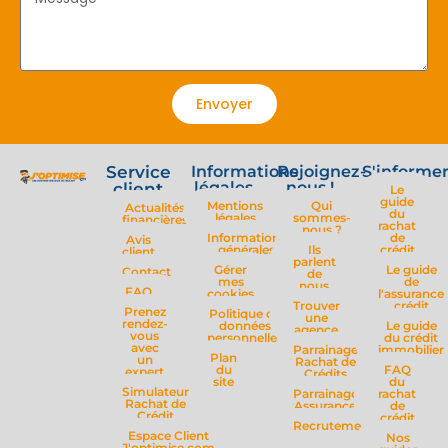
Envoyer
Service
Informations
Rejoignez-
S'informe
légales
nous !
client
Le
guide
Mentions
Qui
Actualités
du
légales
sommes-
financières
rachat
nous ?
Informations
de
Avis
générales
Ils
crédit
client
parlent
Gérer
Le guide
Contact
de
mes
de
nous
FAQ
cookies
l'assurance
Trouver
crédit
Prenez
Politique de
une
rendez-
données
Le guide
agence
vous
personnelles
du crédit
avec
Parrainage
immobilier
Plan
un
Rachat de
du
FAQ
expert
Crédits
site
du
Simulateur
Parrainage
rachat
Rachat de
Assurance
de
Crédit
crédit
Recrutement
Espace Client
Nos
J'optimise.com