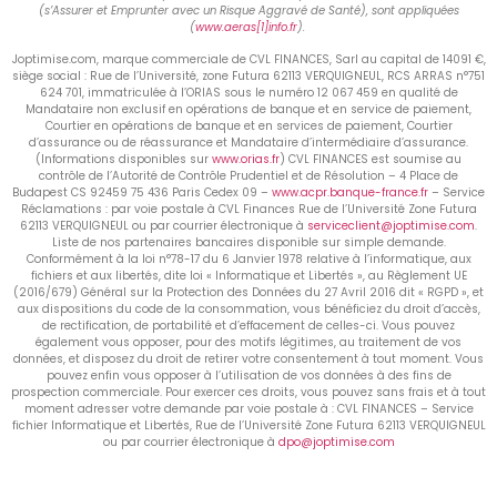
(s’Assurer et Emprunter avec un Risque Aggravé de Santé), sont appliquées
(
www.aeras[1]info.fr
).
Joptimise.com, marque commerciale de CVL FINANCES, Sarl au capital de 14091 €,
siège social : Rue de l’Université, zone Futura 62113 VERQUIGNEUL, RCS ARRAS n°751
624 701, immatriculée à l’ORIAS sous le numéro 12 067 459 en qualité de
Mandataire non exclusif en opérations de banque et en service de paiement,
Courtier en opérations de banque et en services de paiement, Courtier
d’assurance ou de réassurance et Mandataire d’intermédiaire d’assurance.
(Informations disponibles sur
www.orias.fr
) CVL FINANCES est soumise au
contrôle de l’Autorité de Contrôle Prudentiel et de Résolution – 4 Place de
Budapest CS 92459 75 436 Paris Cedex 09 –
www.acpr.banque-france.fr
– Service
Réclamations : par voie postale à CVL Finances Rue de l’Université Zone Futura
62113 VERQUIGNEUL ou par courrier électronique à
serviceclient@joptimise.com
.
Liste de nos partenaires bancaires disponible sur simple demande.
Conformément à la loi n°78-17 du 6 Janvier 1978 relative à l’informatique, aux
fichiers et aux libertés, dite loi « Informatique et Libertés », au Règlement UE
(2016/679) Général sur la Protection des Données du 27 Avril 2016 dit « RGPD », et
aux dispositions du code de la consommation, vous bénéficiez du droit d’accès,
de rectification, de portabilité et d’effacement de celles-ci. Vous pouvez
également vous opposer, pour des motifs légitimes, au traitement de vos
données, et disposez du droit de retirer votre consentement à tout moment. Vous
pouvez enfin vous opposer à l’utilisation de vos données à des fins de
prospection commerciale. Pour exercer ces droits, vous pouvez sans frais et à tout
moment adresser votre demande par voie postale à : CVL FINANCES – Service
fichier Informatique et Libertés, Rue de l’Université Zone Futura 62113 VERQUIGNEUL
ou par courrier électronique à
dpo@joptimise.com