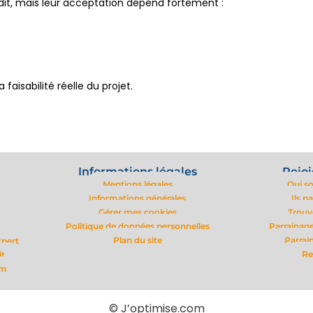
rédit, mais leur acceptation dépend fortement :
faisabilité réelle du projet.
Informations légales
Rejoi
Mentions légales
Qui s
Informations générales
Ils p
Gérer mes cookies
Trouv
Politique de données personnelles
Parrainage
Plan du site
Parrai
xpert
Re
it
om
© J’optimise.com