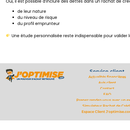
Oui, il est possible d’inclure des dettes dans un rachat de c
de leur nature
du niveau de risque
du profil emprunteur
Une étude personnalisée reste indispensable pour valider la 
Service client
Actualités financières
Avis client
Contact
FAQ
Prenez rendez-vous avec un e
Simulateur Rachat de Créd
Espace Client J'optimise.c