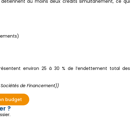
détiennent au moins deux crédits simultanément, ce qui
upements)
eprésentent environ 25 à 30 % de l’endettement total des
s Sociétés de Financement))
on budget
er ?
sier.