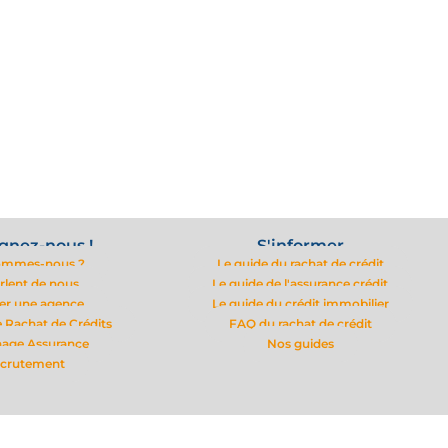
gnez-nous !
S'informer
ommes-nous ?
Le guide du rachat de crédit
arlent de nous
Le guide de l'assurance crédit
er une agence
Le guide du crédit immobilier
 Rachat de Crédits
FAQ du rachat de crédit
nage Assurance
Nos guides
crutement