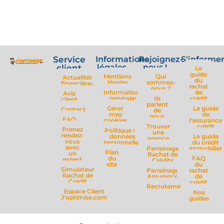
Service
Informations
Rejoignez-
S'informe
légales
nous !
client
Le
guide
Mentions
Qui
Actualités
du
légales
sommes-
financières
rachat
nous ?
Informations
de
Avis
générales
Ils
crédit
client
parlent
Gérer
Le guide
Contact
de
mes
de
nous
FAQ
cookies
l'assurance
Trouver
crédit
Prenez
Politique de
une
rendez-
données
Le guide
agence
vous
personnelles
du crédit
avec
Parrainage
immobilier
Plan
un
Rachat de
du
FAQ
expert
Crédits
site
du
Simulateur
Parrainage
rachat
Rachat de
Assurance
de
Crédit
crédit
Recrutement
Espace Client
Nos
J'optimise.com
guides