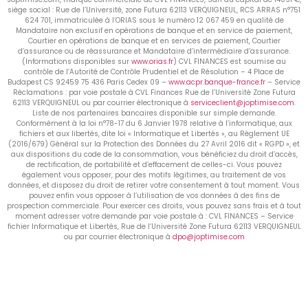
siège social : Rue de l’Université, zone Futura 62113 VERQUIGNEUL, RCS ARRAS n°751
624 701, immatriculée à l’ORIAS sous le numéro 12 067 459 en qualité de
Mandataire non exclusif en opérations de banque et en service de paiement,
Courtier en opérations de banque et en services de paiement, Courtier
d’assurance ou de réassurance et Mandataire d’intermédiaire d’assurance.
(Informations disponibles sur
www.orias.fr
) CVL FINANCES est soumise au
contrôle de l’Autorité de Contrôle Prudentiel et de Résolution – 4 Place de
Budapest CS 92459 75 436 Paris Cedex 09 –
www.acpr.banque-france.fr
– Service
Réclamations : par voie postale à CVL Finances Rue de l’Université Zone Futura
62113 VERQUIGNEUL ou par courrier électronique à
serviceclient@joptimise.com
.
Liste de nos partenaires bancaires disponible sur simple demande.
Conformément à la loi n°78-17 du 6 Janvier 1978 relative à l’informatique, aux
fichiers et aux libertés, dite loi « Informatique et Libertés », au Règlement UE
(2016/679) Général sur la Protection des Données du 27 Avril 2016 dit « RGPD », et
aux dispositions du code de la consommation, vous bénéficiez du droit d’accès,
de rectification, de portabilité et d’effacement de celles-ci. Vous pouvez
également vous opposer, pour des motifs légitimes, au traitement de vos
données, et disposez du droit de retirer votre consentement à tout moment. Vous
pouvez enfin vous opposer à l’utilisation de vos données à des fins de
prospection commerciale. Pour exercer ces droits, vous pouvez sans frais et à tout
moment adresser votre demande par voie postale à : CVL FINANCES – Service
fichier Informatique et Libertés, Rue de l’Université Zone Futura 62113 VERQUIGNEUL
ou par courrier électronique à
dpo@joptimise.com