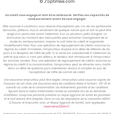
© J’optimise.com
Un crédit vous engage et doit être remboursé. Vérifiez vos capacités de
remboursement avant de vous engager.
Offre soumise à conditions sous réserve d’acceptation par l’un de nos partenaires
bancaires, prêteurs. Aucun versement de quelque nature que ce soit ne peut être
exigé d’un particulier avant l’obtention d’un ou plusieurs prêts d’argent. La
diminution du montant des mensualités peut entraîner l’allongement de la
durée du remboursement, majorer le coût total du crédit et augmenter
l’endettement total. Pour une opération de regroupement de crédits soumise au
régime du crédit immobilier, l’emprunteur dispose d’un délai de réflexion de dix
jours à la réception de l’offre de prêt. Si la vente est subordonnée à l’obtention du
prêt et que celui-ci n’est pas obtenu, le vendeur doit rembourser à l’emprunteur
les sommes versées. Pour une opération de regroupement de crédits soumise au
régime du crédit à la consommation, l’emprunteur peut se rétracter sans motifs
dans un délai de quatorze jours calendaires révolus à compter du jour de
l’acceptation de l’offre de contrat de crédit.
Une assurance emprunteur peut être exigée. L’emprunteur peut souscrire auprès de
l’assureur de son choix une assurance dans les conditions fixées à l’article L. 313-30 et
suivants du code de la consommation. Les événements garantis et les conditions
figurent dans la notice d’information remise au candidat lors de sa demande
d’adhésion. Lorsqu’une personne présente un risque aggravé de santé, les garanties
et le tarif doivent être adaptés. Dans ce cas, les dispositions de la convention AERAS
(s’Assurer et Emprunter avec un Risque Aggravé de Santé), sont appliquées
(
www.aeras[1]info.fr
).
Joptimise.com, marque commerciale de CVL FINANCES, Sarl au capital de 14091 €,