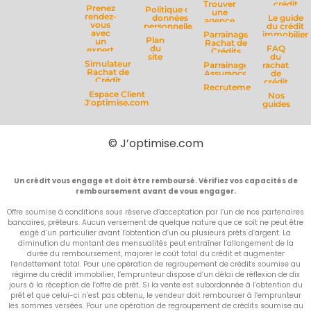
Trouver
crédit
Prenez
Politique de
une
rendez-
données
Le guide
agence
vous
personnelles
du crédit
avec
Parrainage
immobilier
Plan
un
Rachat de
du
FAQ
expert
Crédits
site
du
Simulateur
Parrainage
rachat
Rachat de
Assurance
de
Crédit
crédit
Recrutement
Espace Client
Nos
J'optimise.com
guides
© J’optimise.com
Un crédit vous engage et doit être remboursé. Vérifiez vos capacités de
remboursement avant de vous engager.
Offre soumise à conditions sous réserve d’acceptation par l’un de nos partenaires
bancaires, prêteurs. Aucun versement de quelque nature que ce soit ne peut être
exigé d’un particulier avant l’obtention d’un ou plusieurs prêts d’argent. La
diminution du montant des mensualités peut entraîner l’allongement de la
durée du remboursement, majorer le coût total du crédit et augmenter
l’endettement total. Pour une opération de regroupement de crédits soumise au
régime du crédit immobilier, l’emprunteur dispose d’un délai de réflexion de dix
jours à la réception de l’offre de prêt. Si la vente est subordonnée à l’obtention du
prêt et que celui-ci n’est pas obtenu, le vendeur doit rembourser à l’emprunteur
les sommes versées. Pour une opération de regroupement de crédits soumise au