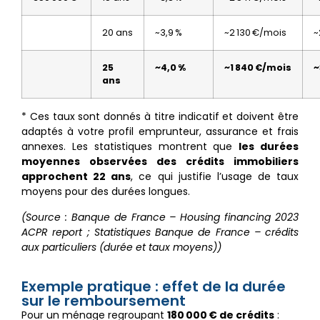
20 ans
~3,9 %
~2 130 €/mois
~
25
~4,0 %
~1 840 €/mois
~
ans
* Ces taux sont donnés à titre indicatif et doivent être
adaptés à votre profil emprunteur, assurance et frais
annexes. Les statistiques montrent que
les durées
moyennes observées des crédits immobiliers
approchent 22 ans
, ce qui justifie l’usage de taux
moyens pour des durées longues.
(Source : Banque de France – Housing financing 2023
ACPR report ; Statistiques Banque de France – crédits
aux particuliers (durée et taux moyens))
Exemple pratique : effet de la durée
sur le remboursement
Pour un ménage regroupant
180 000 € de crédits
: