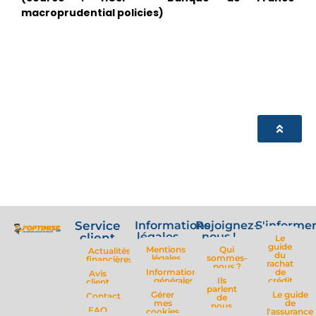
macroprudential policies)
Service
Informations
Rejoignez-
S'informe
légales
nous !
client
Le
guide
Mentions
Qui
Actualités
du
légales
sommes-
financières
rachat
nous ?
Informations
de
Avis
générales
Ils
crédit
client
parlent
Gérer
Le guide
Contact
de
mes
de
nous
FAQ
cookies
l'assurance