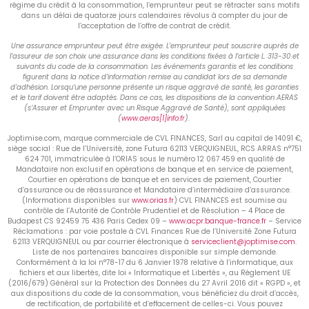
régime du crédit à la consommation, l’emprunteur peut se rétracter sans motifs
dans un délai de quatorze jours calendaires révolus à compter du jour de
l’acceptation de l’offre de contrat de crédit.
Une assurance emprunteur peut être exigée. L’emprunteur peut souscrire auprès de
l’assureur de son choix une assurance dans les conditions fixées à l’article L. 313-30 et
suivants du code de la consommation. Les événements garantis et les conditions
figurent dans la notice d’information remise au candidat lors de sa demande
d’adhésion. Lorsqu’une personne présente un risque aggravé de santé, les garanties
et le tarif doivent être adaptés. Dans ce cas, les dispositions de la convention AERAS
(s’Assurer et Emprunter avec un Risque Aggravé de Santé), sont appliquées
(
www.aeras[1]info.fr
).
Joptimise.com, marque commerciale de CVL FINANCES, Sarl au capital de 14091 €,
siège social : Rue de l’Université, zone Futura 62113 VERQUIGNEUL, RCS ARRAS n°751
624 701, immatriculée à l’ORIAS sous le numéro 12 067 459 en qualité de
Mandataire non exclusif en opérations de banque et en service de paiement,
Courtier en opérations de banque et en services de paiement, Courtier
d’assurance ou de réassurance et Mandataire d’intermédiaire d’assurance.
(Informations disponibles sur
www.orias.fr
) CVL FINANCES est soumise au
contrôle de l’Autorité de Contrôle Prudentiel et de Résolution – 4 Place de
Budapest CS 92459 75 436 Paris Cedex 09 –
www.acpr.banque-france.fr
– Service
Réclamations : par voie postale à CVL Finances Rue de l’Université Zone Futura
62113 VERQUIGNEUL ou par courrier électronique à
serviceclient@joptimise.com
.
Liste de nos partenaires bancaires disponible sur simple demande.
Conformément à la loi n°78-17 du 6 Janvier 1978 relative à l’informatique, aux
fichiers et aux libertés, dite loi « Informatique et Libertés », au Règlement UE
(2016/679) Général sur la Protection des Données du 27 Avril 2016 dit « RGPD », et
aux dispositions du code de la consommation, vous bénéficiez du droit d’accès,
de rectification, de portabilité et d’effacement de celles-ci. Vous pouvez