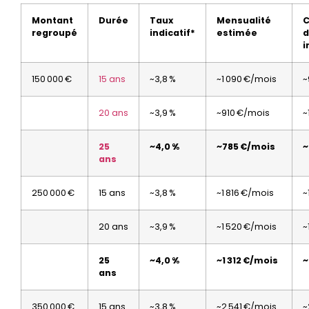
Montant
Durée
Taux
Mensualité
C
regroupé
indicatif*
estimée
d
i
150 000 €
15 ans
~3,8 %
~1 090 €/mois
~
20 ans
~3,9 %
~910 €/mois
~
25
~4,0 %
~785 €/mois
~
ans
250 000 €
15 ans
~3,8 %
~1 816 €/mois
~
20 ans
~3,9 %
~1 520 €/mois
~
25
~4,0 %
~1 312 €/mois
~
ans
350 000 €
15 ans
~3,8 %
~2 541 €/mois
~