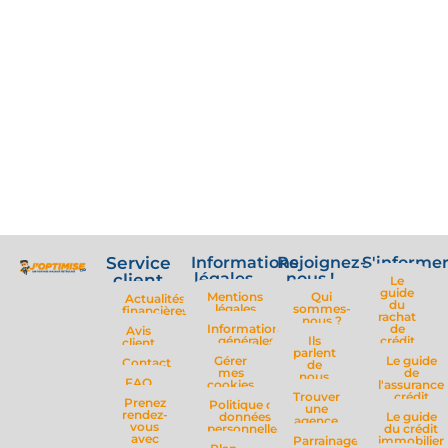
Service
Informations
Rejoignez-
S'informe
légales
nous !
client
Le
guide
Mentions
Qui
Actualités
du
légales
sommes-
financières
rachat
nous ?
Informations
de
Avis
générales
Ils
crédit
client
parlent
Gérer
Le guide
Contact
de
mes
de
nous
FAQ
cookies
l'assurance
Trouver
crédit
Prenez
Politique de
une
rendez-
données
Le guide
agence
vous
personnelles
du crédit
avec
Parrainage
immobilier