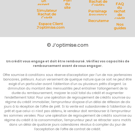
Plan
un
Rachat de
du
FAQ
expert
Crédits
site
du
Simulateur
Parrainage
rachat
Rachat de
Assurance
de
Crédit
crédit
Recrutement
Espace Client
Nos
J'optimise.com
guides
© J’optimise.com
Un crédit vous engage et doit être remboursé. Vérifiez vos capacités de
remboursement avant de vous engager.
Offre soumise à conditions sous réserve d’acceptation par l’un de nos partenaires
bancaires, prêteurs. Aucun versement de quelque nature que ce soit ne peut être
exigé d’un particulier avant l’obtention d’un ou plusieurs prêts d’argent. La
diminution du montant des mensualités peut entraîner l’allongement de la
durée du remboursement, majorer le coût total du crédit et augmenter
l’endettement total. Pour une opération de regroupement de crédits soumise au
régime du crédit immobilier, l’emprunteur dispose d’un délai de réflexion de dix
jours à la réception de l’offre de prêt. Si la vente est subordonnée à l’obtention du
prêt et que celui-ci n’est pas obtenu, le vendeur doit rembourser à l’emprunteur
les sommes versées. Pour une opération de regroupement de crédits soumise au
régime du crédit à la consommation, l’emprunteur peut se rétracter sans motifs
dans un délai de quatorze jours calendaires révolus à compter du jour de
l’acceptation de l’offre de contrat de crédit.