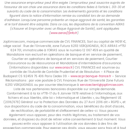
Une assurance emprunteur peut être exigée. L’emprunteur peut souscrire auprès de
l’assureur de son choix une assurance dans les conditions fixées à l’article L. 313-30 et
suivants du code de la consommation. Les événements garantis et les conditions
figurent dans la notice d’information remise au candidat lors de sa demande
d’adhésion. Lorsqu’une personne présente un risque aggravé de santé, les garanties
et le tarif doivent être adaptés. Dans ce cas, les dispositions de la convention AERAS
(s’Assurer et Emprunter avec un Risque Aggravé de Santé), sont appliquées
(
www.aeras[1]info.fr
).
Joptimise.com, marque commerciale de CVL FINANCES, Sarl au capital de 14091 €,
siège social : Rue de l’Université, zone Futura 62113 VERQUIGNEUL, RCS ARRAS n°751
624 701, immatriculée à l’ORIAS sous le numéro 12 067 459 en qualité de
Mandataire non exclusif en opérations de banque et en service de paiement,
Courtier en opérations de banque et en services de paiement, Courtier
d’assurance ou de réassurance et Mandataire d’intermédiaire d’assurance.
(Informations disponibles sur
www.orias.fr
) CVL FINANCES est soumise au
contrôle de l’Autorité de Contrôle Prudentiel et de Résolution – 4 Place de
Budapest CS 92459 75 436 Paris Cedex 09 –
www.acpr.banque-france.fr
– Service
Réclamations : par voie postale à CVL Finances Rue de l’Université Zone Futura
62113 VERQUIGNEUL ou par courrier électronique à
serviceclient@joptimise.com
.
Liste de nos partenaires bancaires disponible sur simple demande.
Conformément à la loi n°78-17 du 6 Janvier 1978 relative à l’informatique, aux
fichiers et aux libertés, dite loi « Informatique et Libertés », au Règlement UE
(2016/679) Général sur la Protection des Données du 27 Avril 2016 dit « RGPD », et
aux dispositions du code de la consommation, vous bénéficiez du droit d’accès,
de rectification, de portabilité et d’effacement de celles-ci. Vous pouvez
également vous opposer, pour des motifs légitimes, au traitement de vos
données, et disposez du droit de retirer votre consentement à tout moment. Vous
pouvez enfin vous opposer à l’utilisation de vos données à des fins de
prospection commerciale. Pour exercer ces droits, vous pouvez sans frais et à tout