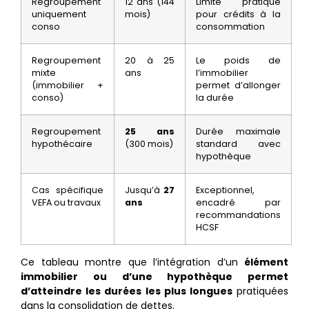
Regroupement
12 ans (144
Limite pratique
uniquement
mois)
pour crédits à la
conso
consommation
Regroupement
20 à 25
Le poids de
mixte
ans
l’immobilier
(immobilier +
permet d’allonger
conso)
la durée
Regroupement
25 ans
Durée maximale
hypothécaire
(300 mois)
standard avec
hypothèque
Cas spécifique
Jusqu’à
27
Exceptionnel,
VEFA ou travaux
ans
encadré par
recommandations
HCSF
Ce tableau montre que l’intégration d’un
élément
immobilier ou d’une hypothèque permet
d’atteindre les durées les plus longues
pratiquées
dans la consolidation de dettes.