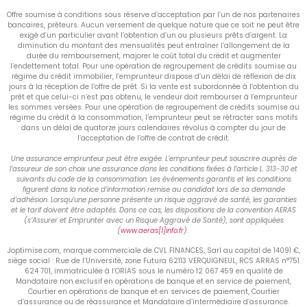
Offre soumise à conditions sous réserve d’acceptation par l’un de nos partenaires
bancaires, prêteurs. Aucun versement de quelque nature que ce soit ne peut être
exigé d’un particulier avant l’obtention d’un ou plusieurs prêts d’argent. La
diminution du montant des mensualités peut entraîner l’allongement de la
durée du remboursement, majorer le coût total du crédit et augmenter
l’endettement total. Pour une opération de regroupement de crédits soumise au
régime du crédit immobilier, l’emprunteur dispose d’un délai de réflexion de dix
jours à la réception de l’offre de prêt. Si la vente est subordonnée à l’obtention du
prêt et que celui-ci n’est pas obtenu, le vendeur doit rembourser à l’emprunteur
les sommes versées. Pour une opération de regroupement de crédits soumise au
régime du crédit à la consommation, l’emprunteur peut se rétracter sans motifs
dans un délai de quatorze jours calendaires révolus à compter du jour de
l’acceptation de l’offre de contrat de crédit.
Une assurance emprunteur peut être exigée. L’emprunteur peut souscrire auprès de
l’assureur de son choix une assurance dans les conditions fixées à l’article L. 313-30 et
suivants du code de la consommation. Les événements garantis et les conditions
figurent dans la notice d’information remise au candidat lors de sa demande
d’adhésion. Lorsqu’une personne présente un risque aggravé de santé, les garanties
et le tarif doivent être adaptés. Dans ce cas, les dispositions de la convention AERAS
(s’Assurer et Emprunter avec un Risque Aggravé de Santé), sont appliquées
(
www.aeras[1]info.fr
).
Joptimise.com, marque commerciale de CVL FINANCES, Sarl au capital de 14091 €,
siège social : Rue de l’Université, zone Futura 62113 VERQUIGNEUL, RCS ARRAS n°751
624 701, immatriculée à l’ORIAS sous le numéro 12 067 459 en qualité de
Mandataire non exclusif en opérations de banque et en service de paiement,
Courtier en opérations de banque et en services de paiement, Courtier
d’assurance ou de réassurance et Mandataire d’intermédiaire d’assurance.