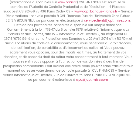
(Informations disponibles sur
www.orias.fr
) CVL FINANCES est soumise au
contrôle de l’Autorité de Contrôle Prudentiel et de Résolution – 4 Place de
Budapest CS 92459 75 436 Paris Cedex 09 –
www.acpr.banque-france.fr
– Service
Réclamations : par voie postale à CVL Finances Rue de l’Université Zone Futura
62113 VERQUIGNEUL ou par courrier électronique à
serviceclient@joptimise.com
.
Liste de nos partenaires bancaires disponible sur simple demande.
Conformément à la loi n°78-17 du 6 Janvier 1978 relative à l’informatique, aux
fichiers et aux libertés, dite loi « Informatique et Libertés », au Règlement UE
(2016/679) Général sur la Protection des Données du 27 Avril 2016 dit « RGPD », et
aux dispositions du code de la consommation, vous bénéficiez du droit d’accès,
de rectification, de portabilité et d’effacement de celles-ci. Vous pouvez
également vous opposer, pour des motifs légitimes, au traitement de vos
données, et disposez du droit de retirer votre consentement à tout moment. Vous
pouvez enfin vous opposer à l’utilisation de vos données à des fins de
prospection commerciale. Pour exercer ces droits, vous pouvez sans frais et à tout
moment adresser votre demande par voie postale à : CVL FINANCES – Service
fichier Informatique et Libertés, Rue de l’Université Zone Futura 62113 VERQUIGNEUL
ou par courrier électronique à
dpo@joptimise.com