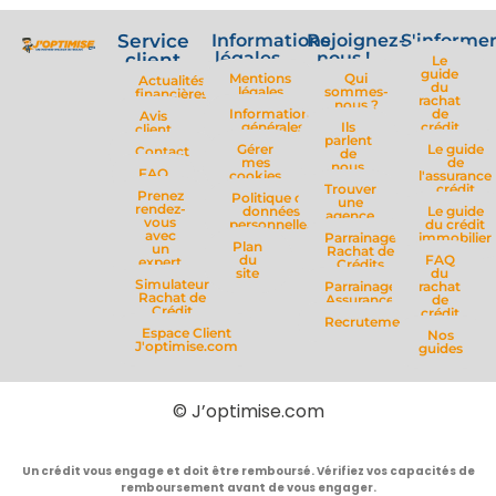
Service
Informations
Rejoignez-
S'informe
légales
nous !
client
Le
guide
Mentions
Qui
Actualités
du
légales
sommes-
financières
rachat
nous ?
Informations
de
Avis
générales
Ils
crédit
client
parlent
Gérer
Le guide
Contact
de
mes
de
nous
FAQ
cookies
l'assurance
Trouver
crédit
Prenez
Politique de
une
rendez-
données
Le guide
agence
vous
personnelles
du crédit
avec
Parrainage
immobilier
Plan
un
Rachat de
du
FAQ
expert
Crédits
site
du
Simulateur
Parrainage
rachat
Rachat de
Assurance
de
Crédit
crédit
Recrutement
Espace Client
Nos
J'optimise.com
guides
© J’optimise.com
Un crédit vous engage et doit être remboursé. Vérifiez vos capacités de
remboursement avant de vous engager.