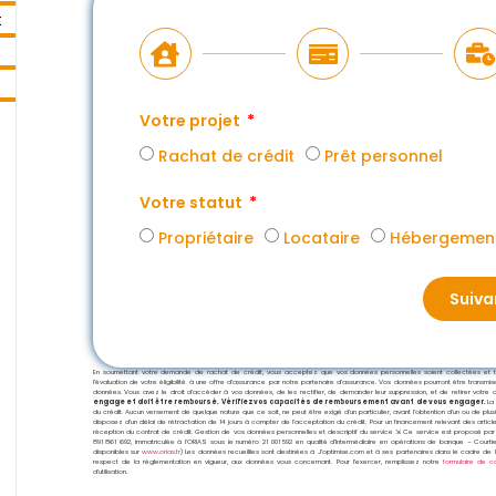
t
Votre projet
Rachat de crédit
Prêt personnel
Votre statut
Propriétaire
Locataire
Hébergement
Suiva
En soumettant votre demande de rachat de crédit, vous acceptez que vos données personnelles soient collectées et trai
l’évaluation de votre éligibilité à une offre d’assurance par notre partenaire d’assurance. Vos données pourront être transm
données. Vous avez le droit d’accéder à vos données, de les rectifier, de demander leur suppression, et de retirer votre co
engage et doit être remboursé. Vérifiez vos capacités de remboursement avant de vous engager.
La
du crédit. Aucun versement de quelque nature que ce soit, ne peut être exigé d’un particulier, avant l’obtention d’un ou de plu
disposez d’un délai de rétractation de 14 jours à compter de l’acceptation du crédit. Pour un financement relevant des artic
réception du contrat de crédit. Gestion de vos données personnelles et descriptif du service ⇲ Ce service est proposé par
891 861 692, immatriculée à l’ORIAS sous le numéro 21 001 592 en qualité d’Intermédiaire en opérations de banque – Cour
disponibles sur
www.orias.fr
) Les données recueillies sont destinées à J’optimise.com et à ses partenaires dans le cadre de l
respect de la réglementation en vigueur, aux données vous concernant. Pour l’exercer, remplissez notre
formulaire de c
d’utilisation.