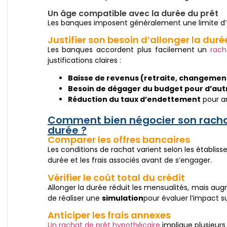
Un âge compatible avec la durée du prêt
Les banques imposent généralement une limite d’
Justifier son besoin d’allonger la duré
Les banques accordent plus facilement un
rach
justifications claires :
Baisse de revenus (retraite, changement
Besoin de dégager du budget pour d’autr
Réduction du taux d’endettement
pour am
Comment bien négocier son racha
durée ?
Comparer les offres bancaires
Les conditions de rachat varient selon les établisse
durée et les frais associés avant de s’engager.
Vérifier le coût total du crédit
Allonger la durée réduit les mensualités, mais au
de réaliser une
simulation
pour évaluer l’impact su
Anticiper les frais annexes
Un rachat de prêt hypothécaire
implique plusieurs