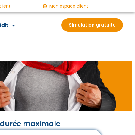
client
Mon espace client
édit
Simulation gratuite
 durée maximale