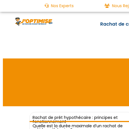
Nos Experts
Nous Rej
Rachat de c
Rachat de prêt hypothécaire : principes et
fonctionnement
Un rachat de crédits aujourd'hu
Quelle est la durée maximale d’un rachat de