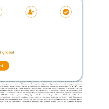
 gratuit
nt
tées par J’optimise.com pour les finalités suivantes : le traitement de votre demande de rachat de crédit et
ises à nos partenaires dans le strict respect des obligations légales et réglementaires en matière de protection des
nsentement à tout moment. Pour plus d’informations, consultez notre politique de confidentialité.
Un crédit vous
 diminution du montant des mensualités entraine l’allongement de la durée de remboursement et majore le coût total
sieurs prêts d’argent. Pour tout financement relevant des articles L312-1 et suivants du Code de la Consommation, vous
les L313-1 et suivants du Code de la Consommation, vous disposez d’un délai de réflexion de 10 jours à compter de la
J’OPTIMISE – SAS au capital de 1 000 €, siège social : 742 boulevard Raymond Poincaré 62400 BÉTHUNE, RCS Arras
tier d’assurance – Courtier et Mandataire d’intermédiaire en opérations de banque de CVL FINANCES (Informations
’étude de votre demande. Vous disposez d’un droit d’accès, de rectification, d’opposition et de portabilité, dans le
ontact
. Pour plus d’information concernant le traitement des données, veuillez consulter nos conditions générales