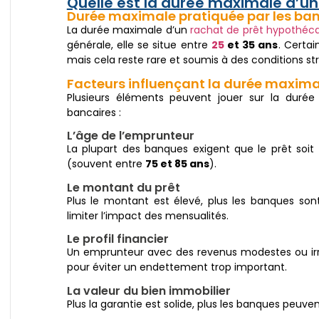
Quelle est la durée maximale d’un
Durée maximale pratiquée par les ba
La durée maximale d’un
rachat de prêt hypothéca
générale, elle se situe entre
25
et 35 ans
. Certa
mais cela reste rare et soumis à des conditions str
Facteurs influençant la durée maxima
Plusieurs éléments peuvent jouer sur la duré
bancaires :
L’âge de l’emprunteur
La plupart des banques exigent que le prêt soi
(souvent entre
75 et 85 ans
).
Le montant du prêt
Plus le montant est élevé, plus les banques so
limiter l’impact des mensualités.
Le profil financier
Un emprunteur avec des revenus modestes ou irré
pour éviter un endettement trop important.
La valeur du bien immobilier
Plus la garantie est solide, plus les banques peuvent