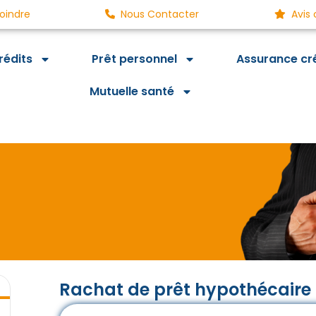
oindre
Nous Contacter
Avis 
rédits
Prêt personnel
Assurance cr
Mutuelle santé
Rachat de prêt hypothécaire
i, des économies demain