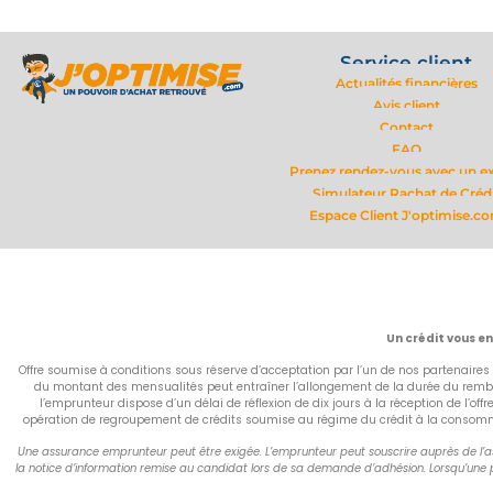
Service client
Actualités financières
Avis client
Contact
FAQ
Prenez rendez-vous avec un e
Simulateur Rachat de Créd
Espace Client J'optimise.c
Un crédit vous e
Offre soumise à conditions sous réserve d’acceptation par l’un de nos partenaires 
du montant des mensualités peut entraîner l’allongement de la durée du rembou
l’emprunteur dispose d’un délai de réflexion de dix jours à la réception de l’of
opération de regroupement de crédits soumise au régime du crédit à la consommati
Une assurance emprunteur peut être exigée. L’emprunteur peut souscrire auprès de l’ass
la notice d’information remise au candidat lors de sa demande d’adhésion. Lorsqu’une p