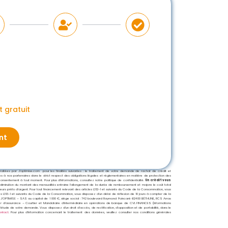
 gratuit
nt
tées par J’optimise.com pour les finalités suivantes : le traitement de votre demande de rachat de crédit et
ises à nos partenaires dans le strict respect des obligations légales et réglementaires en matière de protection des
nsentement à tout moment. Pour plus d’informations, consultez notre politique de confidentialité.
Un crédit vous
 diminution du montant des mensualités entraine l’allongement de la durée de remboursement et majore le coût total
sieurs prêts d’argent. Pour tout financement relevant des articles L312-1 et suivants du Code de la Consommation, vous
les L313-1 et suivants du Code de la Consommation, vous disposez d’un délai de réflexion de 10 jours à compter de la
J’OPTIMISE – SAS au capital de 1 000 €, siège social : 742 boulevard Raymond Poincaré 62400 BÉTHUNE, RCS Arras
tier d’assurance – Courtier et Mandataire d’intermédiaire en opérations de banque de CVL FINANCES (Informations
’étude de votre demande. Vous disposez d’un droit d’accès, de rectification, d’opposition et de portabilité, dans le
ontact
. Pour plus d’information concernant le traitement des données, veuillez consulter nos conditions générales