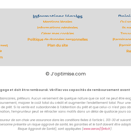
Informations légales
Rejoi
Mentions légales
Qui s
Informations générales
Ils p
Gérer mes cookies
Trouv
Politique de données personnelles
Parrainage
Plan du site
Parrai
xpert
Re
it
om
© J’optimise.com
ngage et doit être remboursé. Vérifiez vos capacités de remboursement avant
bancaires, prêteurs. Aucun versement de quelque nature que ce soit ne peut être exigé
rsement, majorer le coût total du crédit et augmenter l’endettement total. Pour un
fre de prêt. Si la vente est subordonnée à l’obtention du prêt et que celui-ci n’est p
on, l’emprunteur peut se rétracter sans motifs dans un délai de quatorze jours calend
ureur de son choix une assurance dans les conditions fixées à l’article L. 313-30 et suiva
ersonne présente un risque aggravé de santé, les garanties et le tarif doivent être adapté
Risque Aggravé de Santé), sont appliquées (
www.aeras[1]info.fr
).