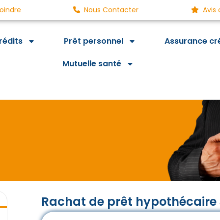
oindre
Nous Contacter
Avis 
rédits
Prêt personnel
Assurance cr
Mutuelle santé
Rachat de prêt hypothécaire 
i, des économies demain