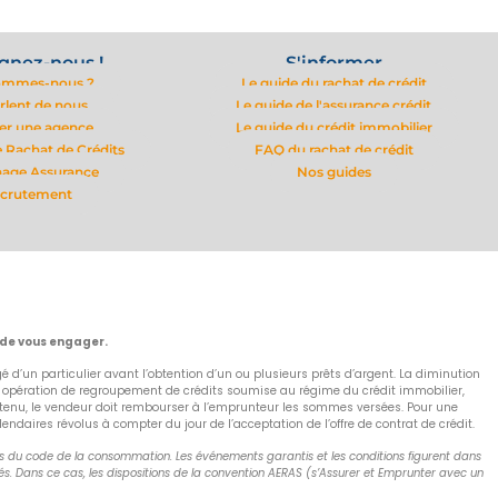
gnez-nous !
S'informer
ommes-nous ?
Le guide du rachat de crédit
arlent de nous
Le guide de l'assurance crédit
er une agence
Le guide du crédit immobilier
 Rachat de Crédits
FAQ du rachat de crédit
nage Assurance
Nos guides
crutement
 de vous engager.
 d’un particulier avant l’obtention d’un ou plusieurs prêts d’argent. La diminution
e opération de regroupement de crédits soumise au régime du crédit immobilier,
as obtenu, le vendeur doit rembourser à l’emprunteur les sommes versées. Pour une
aires révolus à compter du jour de l’acceptation de l’offre de contrat de crédit.
nts du code de la consommation. Les événements garantis et les conditions figurent dans
s. Dans ce cas, les dispositions de la convention AERAS (s’Assurer et Emprunter avec un