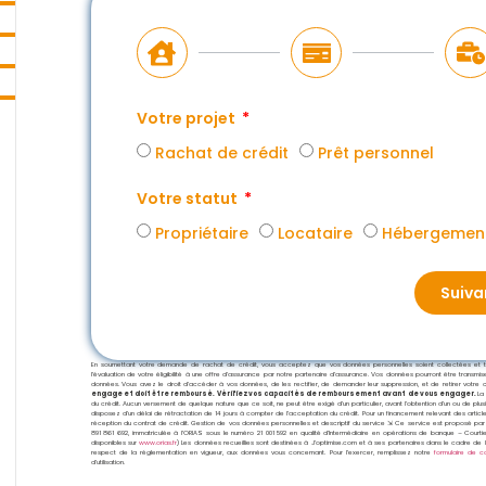
Votre projet
Rachat de crédit
Prêt personnel
Votre statut
Propriétaire
Locataire
Hébergement
Suiva
En soumettant votre demande de rachat de crédit, vous acceptez que vos données personnelles soient collectées et trai
l’évaluation de votre éligibilité à une offre d’assurance par notre partenaire d’assurance. Vos données pourront être transm
données. Vous avez le droit d’accéder à vos données, de les rectifier, de demander leur suppression, et de retirer votre co
engage et doit être remboursé. Vérifiez vos capacités de remboursement avant de vous engager.
La
du crédit. Aucun versement de quelque nature que ce soit, ne peut être exigé d’un particulier, avant l’obtention d’un ou de plu
disposez d’un délai de rétractation de 14 jours à compter de l’acceptation du crédit. Pour un financement relevant des artic
réception du contrat de crédit. Gestion de vos données personnelles et descriptif du service ⇲ Ce service est proposé par
891 861 692, immatriculée à l’ORIAS sous le numéro 21 001 592 en qualité d’Intermédiaire en opérations de banque – Cour
disponibles sur
www.orias.fr
) Les données recueillies sont destinées à J’optimise.com et à ses partenaires dans le cadre de l
respect de la réglementation en vigueur, aux données vous concernant. Pour l’exercer, remplissez notre
formulaire de c
d’utilisation.