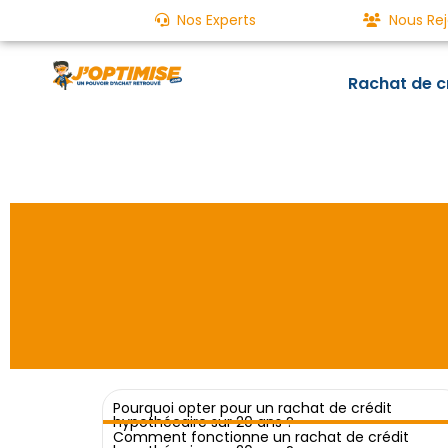
Nos Experts
Nous Rej
Rachat de c
Pourquoi opter pour un rachat de crédit
hypothécaire sur 20 ans ?
Un rachat de crédits aujourd'hu
Comment fonctionne un rachat de crédit