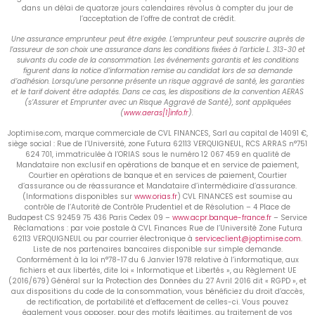
dans un délai de quatorze jours calendaires révolus à compter du jour de
l’acceptation de l’offre de contrat de crédit.
Une assurance emprunteur peut être exigée. L’emprunteur peut souscrire auprès de
l’assureur de son choix une assurance dans les conditions fixées à l’article L. 313-30 et
suivants du code de la consommation. Les événements garantis et les conditions
figurent dans la notice d’information remise au candidat lors de sa demande
d’adhésion. Lorsqu’une personne présente un risque aggravé de santé, les garanties
et le tarif doivent être adaptés. Dans ce cas, les dispositions de la convention AERAS
(s’Assurer et Emprunter avec un Risque Aggravé de Santé), sont appliquées
(
www.aeras[1]info.fr
).
Joptimise.com, marque commerciale de CVL FINANCES, Sarl au capital de 14091 €,
siège social : Rue de l’Université, zone Futura 62113 VERQUIGNEUL, RCS ARRAS n°751
624 701, immatriculée à l’ORIAS sous le numéro 12 067 459 en qualité de
Mandataire non exclusif en opérations de banque et en service de paiement,
Courtier en opérations de banque et en services de paiement, Courtier
d’assurance ou de réassurance et Mandataire d’intermédiaire d’assurance.
(Informations disponibles sur
www.orias.fr
) CVL FINANCES est soumise au
contrôle de l’Autorité de Contrôle Prudentiel et de Résolution – 4 Place de
Budapest CS 92459 75 436 Paris Cedex 09 –
www.acpr.banque-france.fr
– Service
Réclamations : par voie postale à CVL Finances Rue de l’Université Zone Futura
62113 VERQUIGNEUL ou par courrier électronique à
serviceclient@joptimise.com
.
Liste de nos partenaires bancaires disponible sur simple demande.
Conformément à la loi n°78-17 du 6 Janvier 1978 relative à l’informatique, aux
fichiers et aux libertés, dite loi « Informatique et Libertés », au Règlement UE
(2016/679) Général sur la Protection des Données du 27 Avril 2016 dit « RGPD », et
aux dispositions du code de la consommation, vous bénéficiez du droit d’accès,
de rectification, de portabilité et d’effacement de celles-ci. Vous pouvez
également vous opposer, pour des motifs légitimes, au traitement de vos