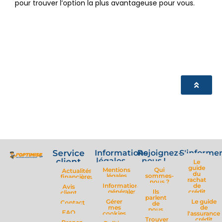
pour trouver l’option la plus avantageuse pour vous.
Service
Informations
Rejoignez-
S'informe
légales
nous !
client
Le
guide
Mentions
Qui
Actualités
du
légales
sommes-
financières
rachat
nous ?
Informations
de
Avis
générales
Ils
crédit
client
parlent
Gérer
Le guide
Contact
de
mes
de
nous
FAQ
cookies
l'assurance
Trouver
crédit