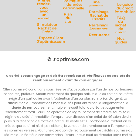
Prenez
Politique de
une
rendez-
données
Le guide
agence
vous
personnelles
du crédit
avec
Parrainage
immobilier
Plan
un
Rachat de
du
FAQ
expert
Crédits
site
du
Simulateur
Parrainage
rachat
Rachat de
Assurance
de
Crédit
crédit
Recrutement
Espace Client
Nos
J'optimise.com
guides
© J’optimise.com
Un crédit vous engage et doit être remboursé. Vérifiez vos capacités de
remboursement avant de vous engager.
Offre soumise à conditions sous réserve d’acceptation par l’un de nos partenaires
bancaires, prêteurs. Aucun versement de quelque nature que ce soit ne peut être
exigé d’un particulier avant l’obtention d’un ou plusieurs prêts d’argent. La
diminution du montant des mensualités peut entraîner l’allongement de la
durée du remboursement, majorer le coût total du crédit et augmenter
l’endettement total. Pour une opération de regroupement de crédits soumise au
régime du crédit immobilier, l’emprunteur dispose d’un délai de réflexion de dix
jours à la réception de l’offre de prêt. Si la vente est subordonnée à l’obtention du
prêt et que celui-ci n’est pas obtenu, le vendeur doit rembourser à l’emprunteur
les sommes versées. Pour une opération de regroupement de crédits soumise au
régime du crédit à la consommation, l’emprunteur peut se rétracter sans motifs