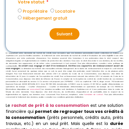
Votre statut
Propriétaire
Locataire
Hébergement gratuit
Suivant
En soumettant votre demande de rachat de crédit, vous acceptez que vos données personnelles soient collectées et traitées par
J’optimise.com pour les finalités suivantes : le traitement de votre demande de rachat de crédit et l’évaluation de votre éligibilité à une offre
d’assurance par notre partenaire d’assurance. Vos données pourront être transmises à nos partenaires dans le strict respect des
obligations légales et réglementaires en matière de protection des données. Vous avez le droit d’accéder à vos données, de les rectifier,
de demander leur suppression, et de retirer votre consentement à tout moment. Pour plus d’informations, consultez notre politique de
confidentialité.
Un crédit vous engage et doit être remboursé. Vérifiez vos capacités de remboursement avant de
vous engager.
La diminution du montant des mensualités entraine l’allongement de la durée de remboursement et majore le coût total du
crédit. Aucun versement de quelque nature que ce soit, ne peut être exigé d’un particulier, avant l’obtention d’un ou de plusieurs prêts
d’argent. Pour tout financement relevant des articles L312-1 et suivants du Code de la Consommation, vous disposez d’un délai de
rétractation de 14 jours à compter de l’acceptation du crédit. Pour un financement relevant des articles L313-1 et suivants du Code de la
Consommation, vous disposez d’un délai de réflexion de 10 jours à compter de la réception du contrat de crédit. Gestion de vos données
personnelles et descriptif du service ⇲ Ce service est proposé par
J’OPTIMISE – SAS au capital de 1 000 €, siège social : 742 boulevard
Raymond Poincaré 62400 BÉTHUNE, RCS Arras 891 861 692, immatriculée à l’ORIAS sous le numéro 21 001 592 en qualité d’Intermédiaire en
opérations de banque – Courtier d’assurance – Courtier et Mandataire d’intermédiaire en opérations de banque de CVL FINANCES
(Informations disponibles sur
www.orias.fr
) Les données recueillies sont destinées à J’optimise.com et à ses partenaires dans le cadre de
l’étude de votre demande. Vous disposez d’un droit d’accès, de rectification, d’opposition et de portabilité, dans le respect de la
réglementation en vigueur, aux données vous concernant. Pour l’exercer, remplissez notre
formulaire de contact
. Pour plus d’information
concernant le traitement des données, veuillez consulter nos conditions générales d’utilisation.
Le
rachat de prêt à la consommation
est une solution
financière qui
permet de regrouper tous vos crédits à
la consommation
(prêts personnels, crédits auto, prêts
travaux, etc.) en un seul prêt. Mais quelle est la
durée