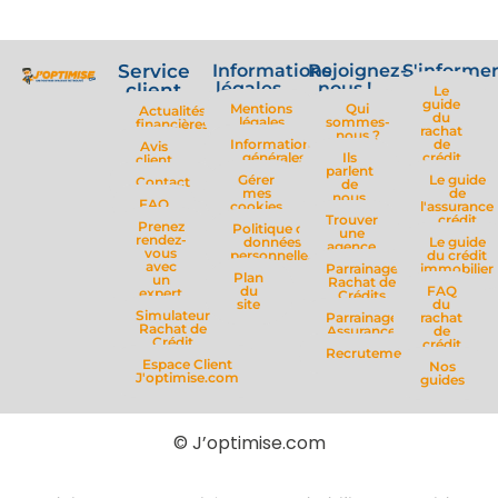
Service
Informations
Rejoignez-
S'informe
légales
nous !
client
Le
guide
Mentions
Qui
Actualités
du
légales
sommes-
financières
rachat
nous ?
Informations
de
Avis
générales
Ils
crédit
client
parlent
Gérer
Le guide
Contact
de
mes
de
nous
FAQ
cookies
l'assurance
Trouver
crédit
Prenez
Politique de
une
rendez-
données
Le guide
agence
vous
personnelles
du crédit
avec
Parrainage
immobilier
Plan
un
Rachat de
du
FAQ
expert
Crédits
site
du
Simulateur
Parrainage
rachat
Rachat de
Assurance
de
Crédit
crédit
Recrutement
Espace Client
Nos
J'optimise.com
guides
© J’optimise.com