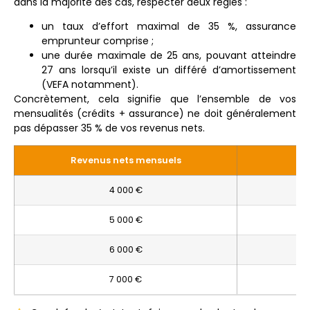
dans la majorité des cas, respecter deux règles :
un taux d’effort maximal de 35 %, assurance
emprunteur comprise ;
une durée maximale de 25 ans, pouvant atteindre
27 ans lorsqu’il existe un différé d’amortissement
(VEFA notamment).
Concrètement, cela signifie que l’ensemble de vos
mensualités (crédits + assurance) ne doit généralement
pas dépasser 35 % de vos revenus nets.
Revenus nets mensuels
M
4 000 €
5 000 €
6 000 €
7 000 €