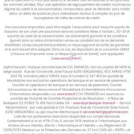
prêt et que celui-ci n’est pas obtenu, le vendeur doit rembourser à l’emprunteur
les sommes versées. Pour une opération de regroupement de crédits soumise au
régime du crédit à la consommation, l’emprunteur peut se rétracter sans motifs
dans un délai de quatorze jours calendaires révolus à compter du jour de
l’acceptation de l’offre de contrat de crédit.
Une assurance emprunteur peut être exigée. L’emprunteur peut souscrire auprès de
l’assureur de son choix une assurance dans les conditions fixées à l’article L. 313-30 et
suivants du code de la consommation. Les événements garantis et les conditions
figurent dans la notice d’information remise au candidat lors de sa demande
d’adhésion. Lorsqu’une personne présente un risque aggravé de santé, les garanties
et le tarif doivent être adaptés. Dans ce cas, les dispositions de la convention AERAS
(s’Assurer et Emprunter avec un Risque Aggravé de Santé), sont appliquées
(
www.aeras[1]info.fr
).
Joptimise.com, marque commerciale de CVL FINANCES, Sarl au capital de 14091 €,
siège social : Rue de l’Université, zone Futura 62113 VERQUIGNEUL, RCS ARRAS n°751
624 701, immatriculée à l’ORIAS sous le numéro 12 067 459 en qualité de
Mandataire non exclusif en opérations de banque et en service de paiement,
Courtier en opérations de banque et en services de paiement, Courtier
d’assurance ou de réassurance et Mandataire d’intermédiaire d’assurance.
(Informations disponibles sur
www.orias.fr
) CVL FINANCES est soumise au
contrôle de l’Autorité de Contrôle Prudentiel et de Résolution – 4 Place de
Budapest CS 92459 75 436 Paris Cedex 09 –
www.acpr.banque-france.fr
– Service
Réclamations : par voie postale à CVL Finances Rue de l’Université Zone Futura
62113 VERQUIGNEUL ou par courrier électronique à
serviceclient@joptimise.com
.
Liste de nos partenaires bancaires disponible sur simple demande.
Conformément à la loi n°78-17 du 6 Janvier 1978 relative à l’informatique, aux
fichiers et aux libertés, dite loi « Informatique et Libertés », au Règlement UE
(2016/679) Général sur la Protection des Données du 27 Avril 2016 dit « RGPD », et