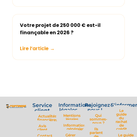
Votre projet de 250 000 € est-il
finançable en 2026 ?
Lire l’article →
Service
Informations
Rejoignez-
S'informe
légales
nous !
client
Le
guide
Mentions
Qui
Actualités
du
légales
sommes-
financières
rachat
nous ?
Informations
de
Avis
générales
Ils
crédit
client
parlent
Gérer
Le guide
Contact
de