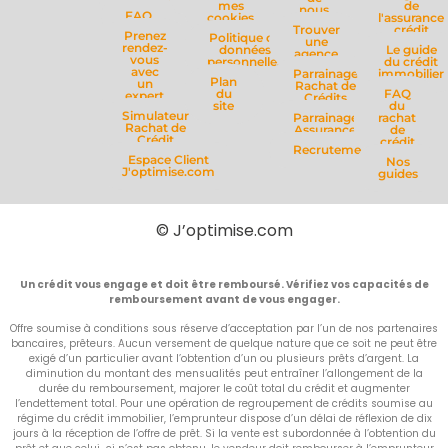
mes
de
nous
FAQ
cookies
l'assurance
Trouver
crédit
Prenez
Politique de
une
rendez-
données
Le guide
agence
vous
personnelles
du crédit
avec
Parrainage
immobilier
Plan
un
Rachat de
du
FAQ
expert
Crédits
site
du
Simulateur
Parrainage
rachat
Rachat de
Assurance
de
Crédit
crédit
Recrutement
Espace Client
Nos
J'optimise.com
guides
© J’optimise.com
Un crédit vous engage et doit être remboursé. Vérifiez vos capacités de
remboursement avant de vous engager.
Offre soumise à conditions sous réserve d’acceptation par l’un de nos partenaires
bancaires, prêteurs. Aucun versement de quelque nature que ce soit ne peut être
exigé d’un particulier avant l’obtention d’un ou plusieurs prêts d’argent. La
diminution du montant des mensualités peut entraîner l’allongement de la
durée du remboursement, majorer le coût total du crédit et augmenter
l’endettement total. Pour une opération de regroupement de crédits soumise au
régime du crédit immobilier, l’emprunteur dispose d’un délai de réflexion de dix
jours à la réception de l’offre de prêt. Si la vente est subordonnée à l’obtention du