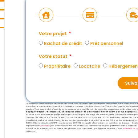
Votre projet
Rachat de crédit
Prêt personnel
Votre statut
Propriétaire
Locataire
Hébergement
Suiva
En soumettant votre demande de rachat de crédit, vous acceptez que vos données personnelles soient collectées et trai
l’évaluation de votre éligibilité à une offre d’assurance par notre partenaire d’assurance. Vos données pourront être transm
données. Vous avez le droit d’accéder à vos données, de les rectifier, de demander leur suppression, et de retirer votre co
engage et doit être remboursé. Vérifiez vos capacités de remboursement avant de vous engager.
La
du crédit. Aucun versement de quelque nature que ce soit, ne peut être exigé d’un particulier, avant l’obtention d’un ou de plu
disposez d’un délai de rétractation de 14 jours à compter de l’acceptation du crédit. Pour un financement relevant des artic
réception du contrat de crédit. Gestion de vos données personnelles et descriptif du service ⇲ Ce service est proposé par
891 861 692, immatriculée à l’ORIAS sous le numéro 21 001 592 en qualité d’Intermédiaire en opérations de banque – Cour
disponibles sur
www.orias.fr
) Les données recueillies sont destinées à J’optimise.com et à ses partenaires dans le cadre de l
respect de la réglementation en vigueur, aux données vous concernant. Pour l’exercer, remplissez notre
formulaire de c
d’utilisation.