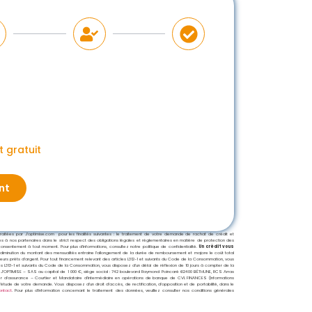
 gratuit
nt
tées par J’optimise.com pour les finalités suivantes : le traitement de votre demande de rachat de crédit et
ises à nos partenaires dans le strict respect des obligations légales et réglementaires en matière de protection des
nsentement à tout moment. Pour plus d’informations, consultez notre politique de confidentialité.
Un crédit vous
 diminution du montant des mensualités entraine l’allongement de la durée de remboursement et majore le coût total
sieurs prêts d’argent. Pour tout financement relevant des articles L312-1 et suivants du Code de la Consommation, vous
les L313-1 et suivants du Code de la Consommation, vous disposez d’un délai de réflexion de 10 jours à compter de la
J’OPTIMISE – SAS au capital de 1 000 €, siège social : 742 boulevard Raymond Poincaré 62400 BÉTHUNE, RCS Arras
tier d’assurance – Courtier et Mandataire d’intermédiaire en opérations de banque de CVL FINANCES (Informations
’étude de votre demande. Vous disposez d’un droit d’accès, de rectification, d’opposition et de portabilité, dans le
ontact
. Pour plus d’information concernant le traitement des données, veuillez consulter nos conditions générales