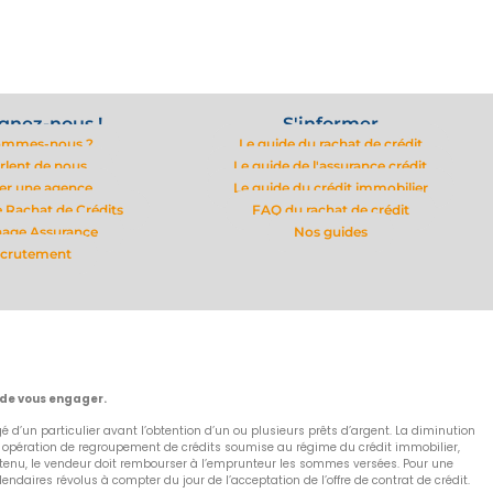
gnez-nous !
S'informer
ommes-nous ?
Le guide du rachat de crédit
arlent de nous
Le guide de l'assurance crédit
er une agence
Le guide du crédit immobilier
 Rachat de Crédits
FAQ du rachat de crédit
nage Assurance
Nos guides
crutement
 de vous engager.
 d’un particulier avant l’obtention d’un ou plusieurs prêts d’argent. La diminution
e opération de regroupement de crédits soumise au régime du crédit immobilier,
as obtenu, le vendeur doit rembourser à l’emprunteur les sommes versées. Pour une
aires révolus à compter du jour de l’acceptation de l’offre de contrat de crédit.