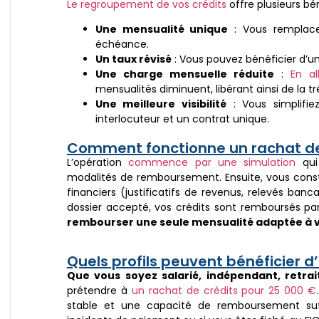
Le regroupement de vos crédits
offre plusieurs bén
Une mensualité unique
: Vous remplace
échéance.
Un taux révisé
: Vous pouvez bénéficier d’un 
Une charge mensuelle réduite
:
En a
mensualités diminuent, libérant ainsi de la t
Une meilleure visibilité
: Vous simplifie
interlocuteur et un contrat unique.
Comment fonctionne un rachat de 
L’opération
commence par une simulation
qui
modalités de remboursement. Ensuite, vous con
financiers (justificatifs de revenus, relevés banca
dossier accepté, vos crédits sont remboursés pa
rembourser une seule mensualité adaptée à v
Quels profils peuvent bénéficier d
Que vous soyez salarié, indépendant, retrait
prétendre à
un rachat de crédits pour 25 000 €
stable et une capacité de remboursement suf