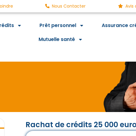
oindre
Nous Contacter
Avis 
rédits
Prêt personnel
Assurance cr
Mutuelle santé
Rachat de crédits 25 000 eur
i, des économies demain