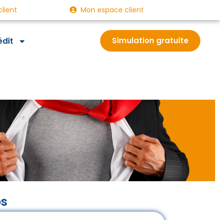
client
Mon espace client
édit
Simulation gratuite
os