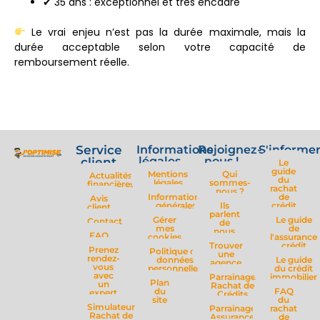
✔ 35 ans : exceptionnel et très encadré
Le vrai enjeu n’est pas la durée maximale, mais la
durée acceptable selon votre capacité de
remboursement réelle.
Service
Informations
Rejoignez-
S'informe
légales
nous !
client
Le
guide
Mentions
Qui
Actualités
du
légales
sommes-
financières
rachat
nous ?
Informations
de
Avis
générales
Ils
crédit
client
parlent
Gérer
Le guide
Contact
de
mes
de
nous
FAQ
cookies
l'assurance
Trouver
crédit
Prenez
Politique de
une
rendez-
données
Le guide
agence
vous
personnelles
du crédit
avec
Parrainage
immobilier
Plan
un
Rachat de
du
FAQ
expert
Crédits
site
du
Simulateur
Parrainage
rachat
Rachat de
Assurance
de