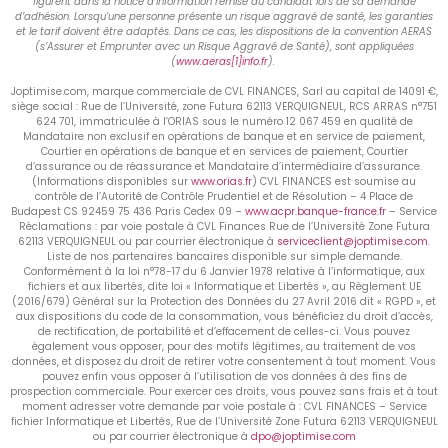
figurent dans la notice d’information remise au candidat lors de sa demande
d’adhésion. Lorsqu’une personne présente un risque aggravé de santé, les garanties
et le tarif doivent être adaptés. Dans ce cas, les dispositions de la convention AERAS
(s’Assurer et Emprunter avec un Risque Aggravé de Santé), sont appliquées
(
www.aeras[1]info.fr
).
Joptimise.com, marque commerciale de CVL FINANCES, Sarl au capital de 14091 €,
siège social : Rue de l’Université, zone Futura 62113 VERQUIGNEUL, RCS ARRAS n°751
624 701, immatriculée à l’ORIAS sous le numéro 12 067 459 en qualité de
Mandataire non exclusif en opérations de banque et en service de paiement,
Courtier en opérations de banque et en services de paiement, Courtier
d’assurance ou de réassurance et Mandataire d’intermédiaire d’assurance.
(Informations disponibles sur
www.orias.fr
) CVL FINANCES est soumise au
contrôle de l’Autorité de Contrôle Prudentiel et de Résolution – 4 Place de
Budapest CS 92459 75 436 Paris Cedex 09 –
www.acpr.banque-france.fr
– Service
Réclamations : par voie postale à CVL Finances Rue de l’Université Zone Futura
62113 VERQUIGNEUL ou par courrier électronique à
serviceclient@joptimise.com
.
Liste de nos partenaires bancaires disponible sur simple demande.
Conformément à la loi n°78-17 du 6 Janvier 1978 relative à l’informatique, aux
fichiers et aux libertés, dite loi « Informatique et Libertés », au Règlement UE
(2016/679) Général sur la Protection des Données du 27 Avril 2016 dit « RGPD », et
aux dispositions du code de la consommation, vous bénéficiez du droit d’accès,
de rectification, de portabilité et d’effacement de celles-ci. Vous pouvez
également vous opposer, pour des motifs légitimes, au traitement de vos
données, et disposez du droit de retirer votre consentement à tout moment. Vous
pouvez enfin vous opposer à l’utilisation de vos données à des fins de
prospection commerciale. Pour exercer ces droits, vous pouvez sans frais et à tout
moment adresser votre demande par voie postale à : CVL FINANCES – Service
fichier Informatique et Libertés, Rue de l’Université Zone Futura 62113 VERQUIGNEUL
ou par courrier électronique à
dpo@joptimise.com