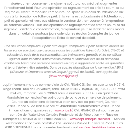
durée du remboursement, majorer le coût total du crédit et augmenter
l’endettement total. Pour une opération de regroupement de crédits soumise au
régime du crédit immobilier, l’emprunteur dispose d’un délai de réflexion de dix
jours à la réception de l’offre de prêt. Si la vente est subordonnée à l’obtention du
prêt et que celui-ci n’est pas obtenu, le vendeur doit rembourser à l’emprunteur
les sommes versées. Pour une opération de regroupement de crédits soumise au
régime du crédit à la consommation, l’emprunteur peut se rétracter sans motifs
dans un délai de quatorze jours calendaires révolus à compter du jour de
l’acceptation de l’offre de contrat de crédit.
Une assurance emprunteur peut être exigée. L’emprunteur peut souscrire auprès de
l’assureur de son choix une assurance dans les conditions fixées à l’article L. 313-30 et
suivants du code de la consommation. Les événements garantis et les conditions
figurent dans la notice d’information remise au candidat lors de sa demande
d’adhésion. Lorsqu’une personne présente un risque aggravé de santé, les garanties
et le tarif doivent être adaptés. Dans ce cas, les dispositions de la convention AERAS
(s’Assurer et Emprunter avec un Risque Aggravé de Santé), sont appliquées
(
www.aeras[1]info.fr
).
Joptimise.com, marque commerciale de CVL FINANCES, Sarl au capital de 14091 €,
siège social : Rue de l’Université, zone Futura 62113 VERQUIGNEUL, RCS ARRAS n°751
624 701, immatriculée à l’ORIAS sous le numéro 12 067 459 en qualité de
Mandataire non exclusif en opérations de banque et en service de paiement,
Courtier en opérations de banque et en services de paiement, Courtier
d’assurance ou de réassurance et Mandataire d’intermédiaire d’assurance.
(Informations disponibles sur
www.orias.fr
) CVL FINANCES est soumise au
contrôle de l’Autorité de Contrôle Prudentiel et de Résolution – 4 Place de
Budapest CS 92459 75 436 Paris Cedex 09 –
www.acpr.banque-france.fr
– Service
Réclamations : par voie postale à CVL Finances Rue de l’Université Zone Futura
62113 VERQUIGNEUL ou par courrier électronique à
serviceclient@joptimise.com
.