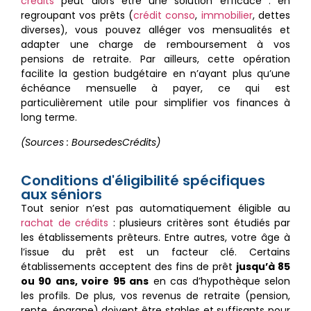
crédits
peut alors être une solution efficace : en
regroupant vos prêts (
crédit conso
,
immobilier
, dettes
diverses), vous pouvez alléger vos mensualités et
adapter une charge de remboursement à vos
pensions de retraite. Par ailleurs, cette opération
facilite la gestion budgétaire en n’ayant plus qu’une
échéance mensuelle à payer, ce qui est
particulièrement utile pour simplifier vos finances à
long terme.
(Sources : BoursedesCrédits)
Conditions d'éligibilité spécifiques
aux séniors
Tout senior n’est pas automatiquement éligible au
rachat de crédits
: plusieurs critères sont étudiés par
les établissements prêteurs. Entre autres, votre âge à
l’issue du prêt est un facteur clé. Certains
établissements acceptent des fins de prêt
jusqu’à 85
ou 90 ans, voire 95 ans
en cas d’hypothèque selon
les profils. De plus, vos revenus de retraite (pension,
rente, épargne) doivent être stables et suffisants pour