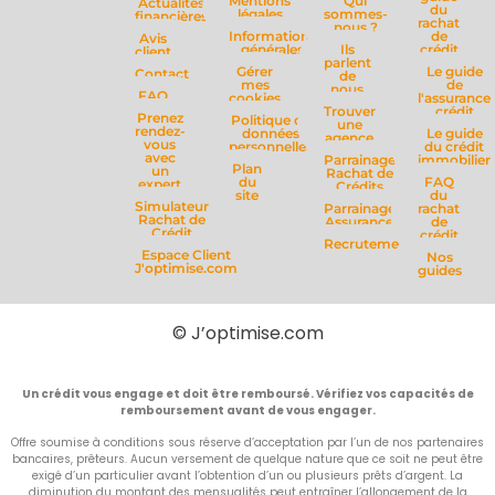
Mentions
Qui
Actualités
du
légales
sommes-
financières
rachat
nous ?
Informations
de
Avis
générales
Ils
crédit
client
parlent
Gérer
Le guide
Contact
de
mes
de
nous
FAQ
cookies
l'assurance
Trouver
crédit
Prenez
Politique de
une
rendez-
données
Le guide
agence
vous
personnelles
du crédit
avec
Parrainage
immobilier
Plan
un
Rachat de
du
FAQ
expert
Crédits
site
du
Simulateur
Parrainage
rachat
Rachat de
Assurance
de
Crédit
crédit
Recrutement
Espace Client
Nos
J'optimise.com
guides
© J’optimise.com
Un crédit vous engage et doit être remboursé. Vérifiez vos capacités de
remboursement avant de vous engager.
Offre soumise à conditions sous réserve d’acceptation par l’un de nos partenaires
bancaires, prêteurs. Aucun versement de quelque nature que ce soit ne peut être
exigé d’un particulier avant l’obtention d’un ou plusieurs prêts d’argent. La
diminution du montant des mensualités peut entraîner l’allongement de la