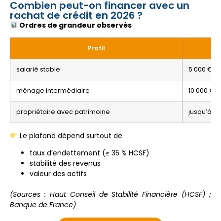
Combien peut-on financer avec un
rachat de crédit en 2026 ?
Ordres de grandeur observés
Profil
Tr
salarié stable
5 000 € à
ménage intermédiaire
10 000 € à
propriétaire avec patrimoine
jusqu’à 75
Le plafond dépend surtout de :
taux d’endettement (≤ 35 % HCSF)
stabilité des revenus
valeur des actifs
(Sources : Haut Conseil de Stabilité Financière (HCSF) ;
Banque de France)