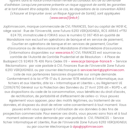
figurent dans la notice d’information remise au candidat lors de sa demande
d’adhésion. Lorsqu’une personne présente un risque aggravé de santé, les garanties
et le tarif doivent être adaptés. Dans ce cas, les dispositions de la convention AERAS
(s’Assurer et Emprunter avec un Risque Aggravé de Santé), sont appliquées
(
www.aeras[1]info.fr
).
Joptimise.com, marque commerciale de CVL FINANCES, Sarl au capital de 14091 €,
siège social : Rue de l’Université, zone Futura 62113 VERQUIGNEUL, RCS ARRAS n°751
624 701, immatriculée à l’ORIAS sous le numéro 12 067 459 en qualité de
Mandataire non exclusif en opérations de banque et en service de paiement,
Courtier en opérations de banque et en services de paiement, Courtier
d’assurance ou de réassurance et Mandataire d’intermédiaire d’assurance.
(Informations disponibles sur
www.orias.fr
) CVL FINANCES est soumise au
contrôle de l’Autorité de Contrôle Prudentiel et de Résolution – 4 Place de
Budapest CS 92459 75 436 Paris Cedex 09 –
www.acpr.banque-france.fr
– Service
Réclamations : par voie postale à CVL Finances Rue de l’Université Zone Futura
62113 VERQUIGNEUL ou par courrier électronique à
serviceclient@joptimise.com
.
Liste de nos partenaires bancaires disponible sur simple demande.
Conformément à la loi n°78-17 du 6 Janvier 1978 relative à l’informatique, aux
fichiers et aux libertés, dite loi « Informatique et Libertés », au Règlement UE
(2016/679) Général sur la Protection des Données du 27 Avril 2016 dit « RGPD », et
aux dispositions du code de la consommation, vous bénéficiez du droit d’accès,
de rectification, de portabilité et d’effacement de celles-ci. Vous pouvez
également vous opposer, pour des motifs légitimes, au traitement de vos
données, et disposez du droit de retirer votre consentement à tout moment. Vous
pouvez enfin vous opposer à l’utilisation de vos données à des fins de
prospection commerciale. Pour exercer ces droits, vous pouvez sans frais et à tout
moment adresser votre demande par voie postale à : CVL FINANCES – Service
fichier Informatique et Libertés, Rue de l’Université Zone Futura 62113 VERQUIGNEUL
ou par courrier électronique à
dpo@joptimise.com