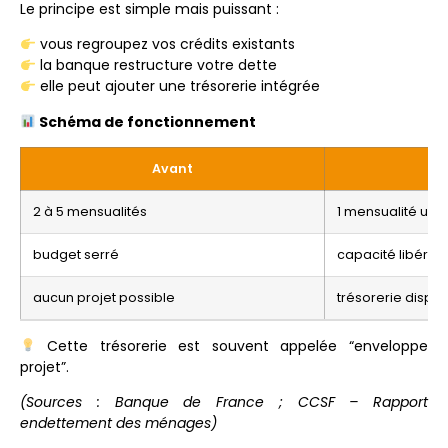
Le principe est simple mais puissant :
vous regroupez vos crédits existants
la banque restructure votre dette
elle peut ajouter une trésorerie intégrée
Schéma de fonctionnement
Avant
Ap
2 à 5 mensualités
1 mensualité uni
budget serré
capacité libérée
aucun projet possible
trésorerie dispon
Cette trésorerie est souvent appelée “enveloppe
projet”.
(Sources : Banque de France ; CCSF – Rapport
endettement des ménages)