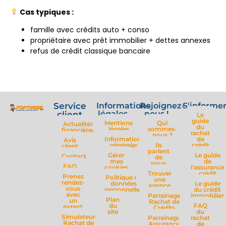
Cas typiques :
famille avec crédits auto + conso
propriétaire avec prêt immobilier + dettes annexes
refus de crédit classique bancaire
Service
Informations
Rejoignez-
S'informe
légales
nous !
client
Le
guide
Mentions
Qui
Actualités
du
légales
sommes-
financières
rachat
nous ?
Informations
de
Avis
générales
Ils
crédit
client
parlent
Gérer
Le guide
Contact
de
mes
de
nous
FAQ
cookies
l'assurance
Trouver
crédit
Prenez
Politique de
une
rendez-
données
Le guide
agence
vous
personnelles
du crédit
avec
Parrainage
immobilier
Plan
un
Rachat de
du
FAQ
expert
Crédits
site
du
Simulateur
Parrainage
rachat
Rachat de
Assurance
de