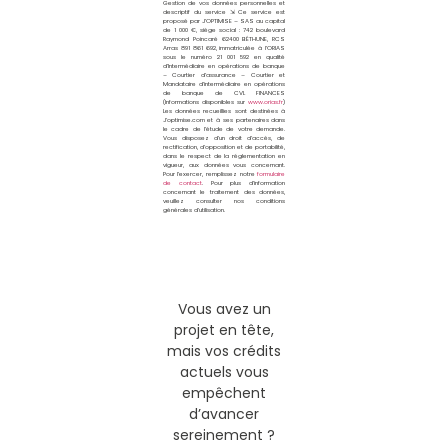
Gestion de vos données personnelles et
descriptif du service ⇲ Ce service est
proposé par
J’OPTIMISE – SAS au capital
de 1 000 €, siège social : 742 boulevard
Raymond Poincaré 62400 BÉTHUNE, RCS
Arras 891 861 692, immatriculée à l’ORIAS
sous le numéro 21 001 592 en qualité
d’Intermédiaire en opérations de banque
– Courtier d’assurance – Courtier et
Mandataire d’intermédiaire en opérations
de banque de CVL FINANCES
(Informations disponibles sur
www.orias.fr
)
Les données recueillies sont destinées à
J’optimise.com et à ses partenaires dans
le cadre de l’étude de votre demande.
Vous disposez d’un droit d’accès, de
rectification, d’opposition et de portabilité,
dans le respect de la réglementation en
vigueur, aux données vous concernant.
Pour l’exercer, remplissez notre
formulaire
de contact
. Pour plus d’information
concernant le traitement des données,
veuillez consulter nos conditions
générales d’utilisation.
Vous avez un
projet en tête,
mais vos crédits
actuels vous
empêchent
d’avancer
sereinement ?