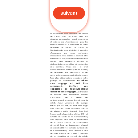
Suivant
En soumettant votre demande de rachat
de crédit, vous acceptez que vos
données personnelles soient collectées
et traitées par J’optimise.com pour les
finalités suivantes : le traitement de votre
demande de rachat de crédit et
l’évaluation de votre éligibilité à une offre
d’assurance par notre partenaire
d’assurance. Vos données pourront être
transmises à nos partenaires dans le strict
respect des obligations légales et
réglementaires en matière de protection
des données. Vous avez le droit
d’accéder à vos données, de les rectifier,
de demander leur suppression, et de
retirer votre consentement à tout moment.
Pour plus d’informations, consultez notre
politique de confidentialité.
Un crédit
vous engage et doit être
remboursé. Vérifiez vos
capacités de remboursement
avant de vous engager.
La diminution
du montant des mensualités entraine
l’allongement de la durée de
remboursement et majore le coût total du
crédit. Aucun versement de quelque
nature que ce soit, ne peut être exigé
d’un particulier, avant l’obtention d’un ou
de plusieurs prêts d’argent. Pour tout
financement relevant des articles L312-1 et
suivants du Code de la Consommation,
vous disposez d’un délai de rétractation
de 14 jours à compter de l’acceptation
du crédit. Pour un financement relevant
des articles L313-1 et suivants du Code de
la Consommation, vous disposez d’un
délai de réflexion de 10 jours à compter
de la réception du contrat de crédit.