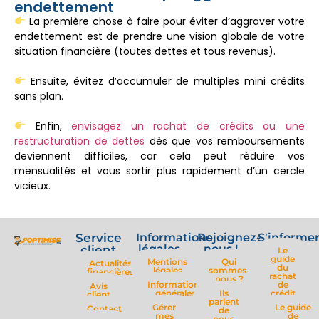
endettement
La première chose à faire pour éviter d’aggraver votre
endettement est de prendre une vision globale de votre
situation financière (toutes dettes et tous revenus).
Ensuite, évitez d’accumuler de multiples mini crédits
sans plan.
Enfin,
envisagez un rachat de crédits ou une
restructuration de dettes
dès que vos remboursements
deviennent difficiles, car cela peut réduire vos
mensualités et vous sortir plus rapidement d’un cercle
vicieux.
Service
Informations
Rejoignez-
S'informe
légales
nous !
client
Le
guide
Mentions
Qui
Actualités
du
légales
sommes-
financières
rachat
nous ?
Informations
de
Avis
générales
Ils
crédit
client
parlent
Gérer
Le guide
Contact
de
mes
de
nous