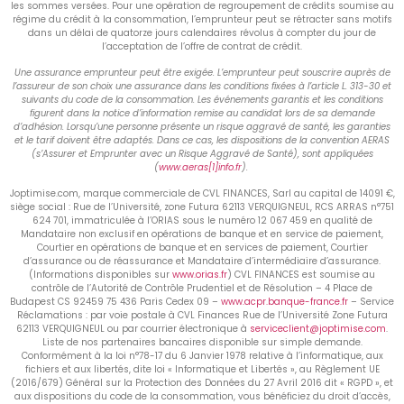
les sommes versées. Pour une opération de regroupement de crédits soumise au
régime du crédit à la consommation, l’emprunteur peut se rétracter sans motifs
dans un délai de quatorze jours calendaires révolus à compter du jour de
l’acceptation de l’offre de contrat de crédit.
Une assurance emprunteur peut être exigée. L’emprunteur peut souscrire auprès de
l’assureur de son choix une assurance dans les conditions fixées à l’article L. 313-30 et
suivants du code de la consommation. Les événements garantis et les conditions
figurent dans la notice d’information remise au candidat lors de sa demande
d’adhésion. Lorsqu’une personne présente un risque aggravé de santé, les garanties
et le tarif doivent être adaptés. Dans ce cas, les dispositions de la convention AERAS
(s’Assurer et Emprunter avec un Risque Aggravé de Santé), sont appliquées
(
www.aeras[1]info.fr
).
Joptimise.com, marque commerciale de CVL FINANCES, Sarl au capital de 14091 €,
siège social : Rue de l’Université, zone Futura 62113 VERQUIGNEUL, RCS ARRAS n°751
624 701, immatriculée à l’ORIAS sous le numéro 12 067 459 en qualité de
Mandataire non exclusif en opérations de banque et en service de paiement,
Courtier en opérations de banque et en services de paiement, Courtier
d’assurance ou de réassurance et Mandataire d’intermédiaire d’assurance.
(Informations disponibles sur
www.orias.fr
) CVL FINANCES est soumise au
contrôle de l’Autorité de Contrôle Prudentiel et de Résolution – 4 Place de
Budapest CS 92459 75 436 Paris Cedex 09 –
www.acpr.banque-france.fr
– Service
Réclamations : par voie postale à CVL Finances Rue de l’Université Zone Futura
62113 VERQUIGNEUL ou par courrier électronique à
serviceclient@joptimise.com
.
Liste de nos partenaires bancaires disponible sur simple demande.
Conformément à la loi n°78-17 du 6 Janvier 1978 relative à l’informatique, aux
fichiers et aux libertés, dite loi « Informatique et Libertés », au Règlement UE
(2016/679) Général sur la Protection des Données du 27 Avril 2016 dit « RGPD », et
aux dispositions du code de la consommation, vous bénéficiez du droit d’accès,