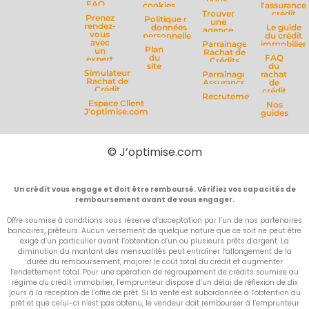
FAQ
cookies
l'assurance
Trouver
crédit
Prenez
Politique de
une
rendez-
données
Le guide
agence
vous
personnelles
du crédit
avec
Parrainage
immobilier
Plan
un
Rachat de
du
FAQ
expert
Crédits
site
du
Simulateur
Parrainage
rachat
Rachat de
Assurance
de
Crédit
crédit
Recrutement
Espace Client
Nos
J'optimise.com
guides
© J’optimise.com
Un crédit vous engage et doit être remboursé. Vérifiez vos capacités de
remboursement avant de vous engager.
Offre soumise à conditions sous réserve d’acceptation par l’un de nos partenaires
bancaires, prêteurs. Aucun versement de quelque nature que ce soit ne peut être
exigé d’un particulier avant l’obtention d’un ou plusieurs prêts d’argent. La
diminution du montant des mensualités peut entraîner l’allongement de la
durée du remboursement, majorer le coût total du crédit et augmenter
l’endettement total. Pour une opération de regroupement de crédits soumise au
régime du crédit immobilier, l’emprunteur dispose d’un délai de réflexion de dix
jours à la réception de l’offre de prêt. Si la vente est subordonnée à l’obtention du
prêt et que celui-ci n’est pas obtenu, le vendeur doit rembourser à l’emprunteur