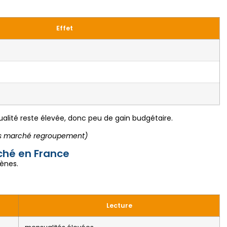
Effet
ualité reste élevée, donc peu de gain budgétaire.
des marché regroupement)
ché en France
ènes.
Lecture