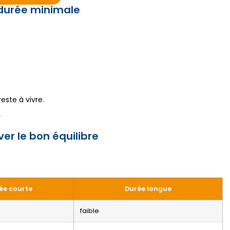
 durée minimale
este à vivre.
)
er le bon équilibre
ée courte
Durée longue
faible