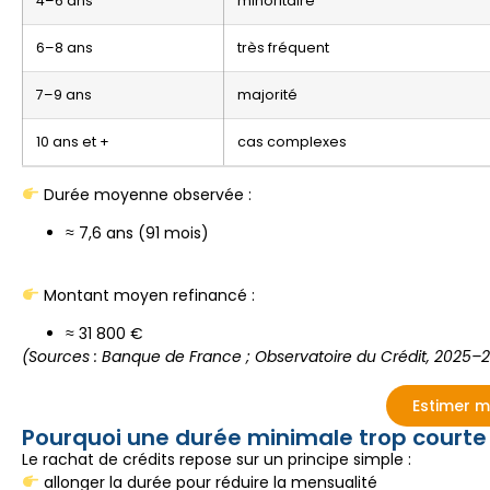
4–6 ans
minoritaire
6–8 ans
très fréquent
7–9 ans
majorité
10 ans et +
cas complexes
Durée moyenne observée :
≈ 7,6 ans (91 mois)
Montant moyen refinancé :
≈ 31 800 €
(Sources : Banque de France ; Observatoire du Crédit, 2025–
Estimer 
Pourquoi une durée minimale trop courte
Le rachat de crédits repose sur un principe simple :
allonger la durée pour réduire la mensualité