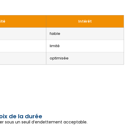
ité
Intérêt
faible
limité
optimisée
oix de la durée
ser sous un seuil d’endettement acceptable.