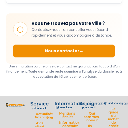
Vous ne trouvez pas votre ville ?
◯
Contactez-nous : un conseiller vous répond
rapidement et vous accompagne à distance.
Nous contacter
Une simulation ou une prise de contact ne garantit pas l'accord d'un
financement. Toute demande reste soumise à l'analyse du dossier et à
l'acceptation de l'établissement prêteur.
Service
Informations
Rejoignez-
S'informe
légales
nous !
client
Le
guide
Mentions
Qui
Actualités
du
légales
sommes-
financières
rachat
nous ?
Informations
de
Avis
générales
Ils
crédit
client