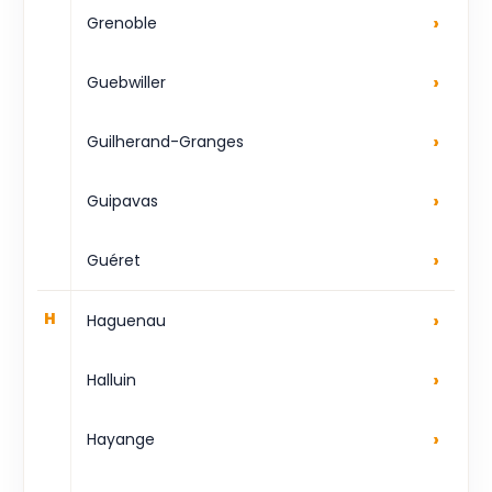
›
Grenoble
›
Guebwiller
›
Guilherand-Granges
›
Guipavas
›
Guéret
›
H
Haguenau
›
Halluin
›
Hayange