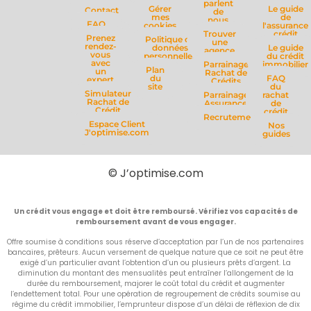
parlent
Gérer
Le guide
Contact
de
mes
de
nous
FAQ
cookies
l'assurance
Trouver
crédit
Prenez
Politique de
une
rendez-
données
Le guide
agence
vous
personnelles
du crédit
avec
Parrainage
immobilier
Plan
un
Rachat de
du
FAQ
expert
Crédits
site
du
Simulateur
Parrainage
rachat
Rachat de
Assurance
de
Crédit
crédit
Recrutement
Espace Client
Nos
J'optimise.com
guides
© J’optimise.com
Un crédit vous engage et doit être remboursé. Vérifiez vos capacités de
remboursement avant de vous engager.
Offre soumise à conditions sous réserve d’acceptation par l’un de nos partenaires
bancaires, prêteurs. Aucun versement de quelque nature que ce soit ne peut être
exigé d’un particulier avant l’obtention d’un ou plusieurs prêts d’argent. La
diminution du montant des mensualités peut entraîner l’allongement de la
durée du remboursement, majorer le coût total du crédit et augmenter
l’endettement total. Pour une opération de regroupement de crédits soumise au
régime du crédit immobilier, l’emprunteur dispose d’un délai de réflexion de dix