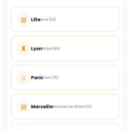
▥
Lille
Nord (59)
♜
Lyon
Rhône (69)
⌂
Paris
Paris (75)
▤
Marseille
Bouches-du-Rhône (13)