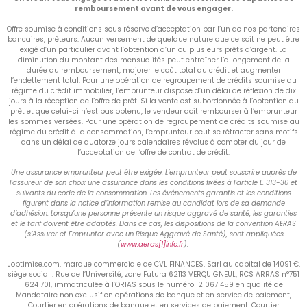
remboursement avant de vous engager.
Offre soumise à conditions sous réserve d’acceptation par l’un de nos partenaires
bancaires, prêteurs. Aucun versement de quelque nature que ce soit ne peut être
exigé d’un particulier avant l’obtention d’un ou plusieurs prêts d’argent. La
diminution du montant des mensualités peut entraîner l’allongement de la
durée du remboursement, majorer le coût total du crédit et augmenter
l’endettement total. Pour une opération de regroupement de crédits soumise au
régime du crédit immobilier, l’emprunteur dispose d’un délai de réflexion de dix
jours à la réception de l’offre de prêt. Si la vente est subordonnée à l’obtention du
prêt et que celui-ci n’est pas obtenu, le vendeur doit rembourser à l’emprunteur
les sommes versées. Pour une opération de regroupement de crédits soumise au
régime du crédit à la consommation, l’emprunteur peut se rétracter sans motifs
dans un délai de quatorze jours calendaires révolus à compter du jour de
l’acceptation de l’offre de contrat de crédit.
Une assurance emprunteur peut être exigée. L’emprunteur peut souscrire auprès de
l’assureur de son choix une assurance dans les conditions fixées à l’article L. 313-30 et
suivants du code de la consommation. Les événements garantis et les conditions
figurent dans la notice d’information remise au candidat lors de sa demande
d’adhésion. Lorsqu’une personne présente un risque aggravé de santé, les garanties
et le tarif doivent être adaptés. Dans ce cas, les dispositions de la convention AERAS
(s’Assurer et Emprunter avec un Risque Aggravé de Santé), sont appliquées
(
www.aeras[1]info.fr
).
Joptimise.com, marque commerciale de CVL FINANCES, Sarl au capital de 14091 €,
siège social : Rue de l’Université, zone Futura 62113 VERQUIGNEUL, RCS ARRAS n°751
624 701, immatriculée à l’ORIAS sous le numéro 12 067 459 en qualité de
Mandataire non exclusif en opérations de banque et en service de paiement,
Courtier en opérations de banque et en services de paiement, Courtier