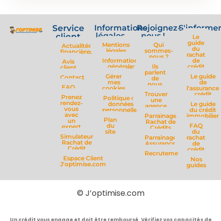
Service
Informations
Rejoignez-
S'informe
légales
nous !
client
Le
guide
Mentions
Qui
Actualités
du
légales
sommes-
financières
rachat
nous ?
Informations
de
Avis
générales
Ils
crédit
client
parlent
Gérer
Le guide
Contact
de
mes
de
nous
FAQ
cookies
l'assurance
Trouver
crédit
Prenez
Politique de
une
rendez-
données
Le guide
agence
vous
personnelles
du crédit
avec
Parrainage
immobilier
Plan
un
Rachat de
du
FAQ
expert
Crédits
site
du
Simulateur
Parrainage
rachat
Rachat de
Assurance
de
Crédit
crédit
Recrutement
Espace Client
Nos
J'optimise.com
guides
© J’optimise.com
Un crédit vous engage et doit être remboursé. Vérifiez vos capacités de