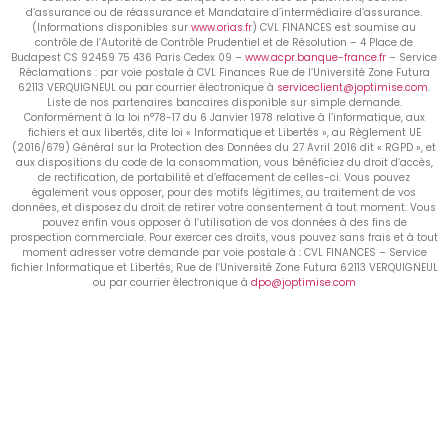
d’assurance ou de réassurance et Mandataire d’intermédiaire d’assurance.
(Informations disponibles sur
www.orias.fr
) CVL FINANCES est soumise au
contrôle de l’Autorité de Contrôle Prudentiel et de Résolution – 4 Place de
Budapest CS 92459 75 436 Paris Cedex 09 –
www.acpr.banque-france.fr
– Service
Réclamations : par voie postale à CVL Finances Rue de l’Université Zone Futura
62113 VERQUIGNEUL ou par courrier électronique à
serviceclient@joptimise.com
.
Liste de nos partenaires bancaires disponible sur simple demande.
Conformément à la loi n°78-17 du 6 Janvier 1978 relative à l’informatique, aux
fichiers et aux libertés, dite loi « Informatique et Libertés », au Règlement UE
(2016/679) Général sur la Protection des Données du 27 Avril 2016 dit « RGPD », et
aux dispositions du code de la consommation, vous bénéficiez du droit d’accès,
de rectification, de portabilité et d’effacement de celles-ci. Vous pouvez
également vous opposer, pour des motifs légitimes, au traitement de vos
données, et disposez du droit de retirer votre consentement à tout moment. Vous
pouvez enfin vous opposer à l’utilisation de vos données à des fins de
prospection commerciale. Pour exercer ces droits, vous pouvez sans frais et à tout
moment adresser votre demande par voie postale à : CVL FINANCES – Service
fichier Informatique et Libertés, Rue de l’Université Zone Futura 62113 VERQUIGNEUL
ou par courrier électronique à
dpo@joptimise.com