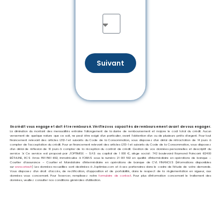
Suivant
Un crédit vous engage et doit être remboursé. Vérifiez vos capacités de remboursement avant de vous engager.
La diminution du montant des mensualités entraine l’allongement de la durée de remboursement et majore le coût total du crédit. Aucun
versement de quelque nature que ce soit, ne peut être exigé d’un particulier, avant l’obtention d’un ou de plusieurs prêts d’argent. Pour tout
financement relevant des articles L312-1 et suivants du Code de la Consommation, vous disposez d’un délai de rétractation de 14 jours à
compter de l’acceptation du crédit. Pour un financement relevant des articles L313-1 et suivants du Code de la Consommation, vous disposez
d’un délai de réflexion de 10 jours à compter de la réception du contrat de crédit. Gestion de vos données personnelles et descriptif du
service ⇲ Ce service est proposé par
J’OPTIMISE – SAS au capital de 1 000 €, siège social : 742 boulevard Raymond Poincaré 62400
BÉTHUNE, RCS Arras 891 861 692, immatriculée à l’ORIAS sous le numéro 21 001 592 en qualité d’Intermédiaire en opérations de banque –
Courtier d’assurance – Courtier et Mandataire d’intermédiaire en opérations de banque de CVL FINANCES (Informations disponibles
sur
www.orias.fr
) Les données recueillies sont destinées à J’optimise.com et à ses partenaires dans le cadre de l’étude de votre demande.
Vous disposez d’un droit d’accès, de rectification, d’opposition et de portabilité, dans le respect de la réglementation en vigueur, aux
données vous concernant. Pour l’exercer, remplissez notre
formulaire de contact
. Pour plus d’information concernant le traitement des
données, veuillez consulter nos conditions générales d’utilisation.