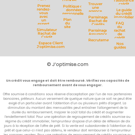
cookies
l'assurance
Trouver
crédit
Prenez
Politique de
une
rendez-
données
Le guide
agence
vous
personnelles
du crédit
avec
Parrainage
immobilier
Plan
un
Rachat de
du
FAQ
expert
Crédits
site
du
Simulateur
Parrainage
rachat
Rachat de
Assurance
de
Crédit
crédit
Recrutement
Espace Client
Nos
J'optimise.com
guides
© J’optimise.com
Un crédit vous engage et doit être remboursé. Vérifiez vos capacités de
remboursement avant de vous engager.
Offre soumise à conditions sous réserve d’acceptation par l’un de nos partenaires
bancaires, prêteurs. Aucun versement de quelque nature que ce soit ne peut être
exigé d’un particulier avant l’obtention d’un ou plusieurs prêts d’argent. La
diminution du montant des mensualités peut entraîner l’allongement de la
durée du remboursement, majorer le coût total du crédit et augmenter
l’endettement total. Pour une opération de regroupement de crédits soumise au
régime du crédit immobilier, l’emprunteur dispose d’un délai de réflexion de dix
jours à la réception de l’offre de prêt. Si la vente est subordonnée à l’obtention du
prêt et que celui-ci n’est pas obtenu, le vendeur doit rembourser à l’emprunteur
les sommes versées. Pour une opération de regroupement de crédits soumise au