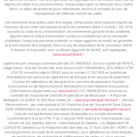
régime du crédit à la consommation, l’emprunteur peut se rétracter sans motifs
dans un délai de quatorze jours calendaires révolus à compter du jour de
l’acceptation de l’offre de contrat de crédit.
Une assurance emprunteur peut être exigée. L’emprunteur peut souscrire auprès de
l’assureur de son choix une assurance dans les conditions fixées à l’article L. 313-30 et
suivants du code de la consommation. Les événements garantis et les conditions
figurent dans la notice d’information remise au candidat lors de sa demande
d’adhésion. Lorsqu’une personne présente un risque aggravé de santé, les garanties
et le tarif doivent être adaptés. Dans ce cas, les dispositions de la convention AERAS
(s’Assurer et Emprunter avec un Risque Aggravé de Santé), sont appliquées
(
www.aeras[1]info.fr
).
Joptimise.com, marque commerciale de CVL FINANCES, Sarl au capital de 14091 €,
siège social : Rue de l’Université, zone Futura 62113 VERQUIGNEUL, RCS ARRAS n°751
624 701, immatriculée à l’ORIAS sous le numéro 12 067 459 en qualité de
Mandataire non exclusif en opérations de banque et en service de paiement,
Courtier en opérations de banque et en services de paiement, Courtier
d’assurance ou de réassurance et Mandataire d’intermédiaire d’assurance.
(Informations disponibles sur
www.orias.fr
) CVL FINANCES est soumise au
contrôle de l’Autorité de Contrôle Prudentiel et de Résolution – 4 Place de
Budapest CS 92459 75 436 Paris Cedex 09 –
www.acpr.banque-france.fr
– Service
Réclamations : par voie postale à CVL Finances Rue de l’Université Zone Futura
62113 VERQUIGNEUL ou par courrier électronique à
serviceclient@joptimise.com
.
Liste de nos partenaires bancaires disponible sur simple demande.
Conformément à la loi n°78-17 du 6 Janvier 1978 relative à l’informatique, aux
fichiers et aux libertés, dite loi « Informatique et Libertés », au Règlement UE
(2016/679) Général sur la Protection des Données du 27 Avril 2016 dit « RGPD », et
aux dispositions du code de la consommation, vous bénéficiez du droit d’accès,
de rectification, de portabilité et d’effacement de celles-ci. Vous pouvez