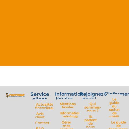





@magalie.rbn
der
Un grand merci à Kévin Callejon pour son super trava
ès
et sa disponibilité. Je vous le recommande pour vos
le et de
projets de regroupement de crédits ou autres. Il m'
ffectuée et
sorti de ma galère et je le remercie beaucoup. Merc
t ce que
vous Kévin.
Service
Informations
Rejoignez-
S'informe
légales
nous !
client
Le
guide
Mentions
Qui
Actualités
du
légales
sommes-
financières
rachat
nous ?
Informations
de
Avis
générales
Ils
crédit
client
parlent
Gérer
Le guide
Contact
de
mes
de
nous
FAQ