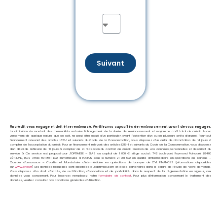
Suivant
Un crédit vous engage et doit être remboursé. Vérifiez vos capacités de remboursement avant de vous engager.
La diminution du montant des mensualités entraine l’allongement de la durée de remboursement et majore le coût total du crédit. Aucun
versement de quelque nature que ce soit, ne peut être exigé d’un particulier, avant l’obtention d’un ou de plusieurs prêts d’argent. Pour tout
financement relevant des articles L312-1 et suivants du Code de la Consommation, vous disposez d’un délai de rétractation de 14 jours à
compter de l’acceptation du crédit. Pour un financement relevant des articles L313-1 et suivants du Code de la Consommation, vous disposez
d’un délai de réflexion de 10 jours à compter de la réception du contrat de crédit. Gestion de vos données personnelles et descriptif du
service ⇲ Ce service est proposé par
J’OPTIMISE – SAS au capital de 1 000 €, siège social : 742 boulevard Raymond Poincaré 62400
BÉTHUNE, RCS Arras 891 861 692, immatriculée à l’ORIAS sous le numéro 21 001 592 en qualité d’Intermédiaire en opérations de banque –
Courtier d’assurance – Courtier et Mandataire d’intermédiaire en opérations de banque de CVL FINANCES (Informations disponibles
sur
www.orias.fr
) Les données recueillies sont destinées à J’optimise.com et à ses partenaires dans le cadre de l’étude de votre demande.
Vous disposez d’un droit d’accès, de rectification, d’opposition et de portabilité, dans le respect de la réglementation en vigueur, aux
données vous concernant. Pour l’exercer, remplissez notre
formulaire de contact
. Pour plus d’information concernant le traitement des
données, veuillez consulter nos conditions générales d’utilisation.