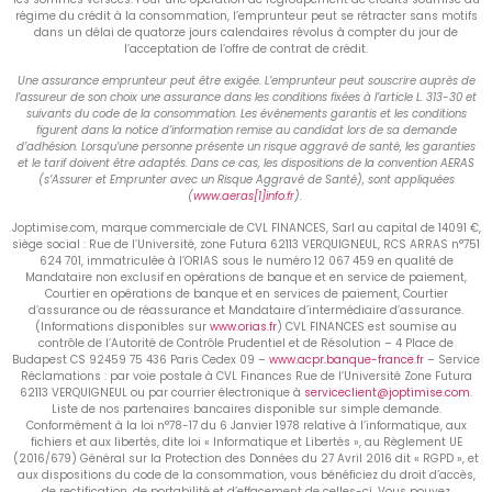
régime du crédit à la consommation, l’emprunteur peut se rétracter sans motifs
dans un délai de quatorze jours calendaires révolus à compter du jour de
l’acceptation de l’offre de contrat de crédit.
Une assurance emprunteur peut être exigée. L’emprunteur peut souscrire auprès de
l’assureur de son choix une assurance dans les conditions fixées à l’article L. 313-30 et
suivants du code de la consommation. Les événements garantis et les conditions
figurent dans la notice d’information remise au candidat lors de sa demande
d’adhésion. Lorsqu’une personne présente un risque aggravé de santé, les garanties
et le tarif doivent être adaptés. Dans ce cas, les dispositions de la convention AERAS
(s’Assurer et Emprunter avec un Risque Aggravé de Santé), sont appliquées
(
www.aeras[1]info.fr
).
Joptimise.com, marque commerciale de CVL FINANCES, Sarl au capital de 14091 €,
siège social : Rue de l’Université, zone Futura 62113 VERQUIGNEUL, RCS ARRAS n°751
624 701, immatriculée à l’ORIAS sous le numéro 12 067 459 en qualité de
Mandataire non exclusif en opérations de banque et en service de paiement,
Courtier en opérations de banque et en services de paiement, Courtier
d’assurance ou de réassurance et Mandataire d’intermédiaire d’assurance.
(Informations disponibles sur
www.orias.fr
) CVL FINANCES est soumise au
contrôle de l’Autorité de Contrôle Prudentiel et de Résolution – 4 Place de
Budapest CS 92459 75 436 Paris Cedex 09 –
www.acpr.banque-france.fr
– Service
Réclamations : par voie postale à CVL Finances Rue de l’Université Zone Futura
62113 VERQUIGNEUL ou par courrier électronique à
serviceclient@joptimise.com
.
Liste de nos partenaires bancaires disponible sur simple demande.
Conformément à la loi n°78-17 du 6 Janvier 1978 relative à l’informatique, aux
fichiers et aux libertés, dite loi « Informatique et Libertés », au Règlement UE
(2016/679) Général sur la Protection des Données du 27 Avril 2016 dit « RGPD », et
aux dispositions du code de la consommation, vous bénéficiez du droit d’accès,
de rectification, de portabilité et d’effacement de celles-ci. Vous pouvez