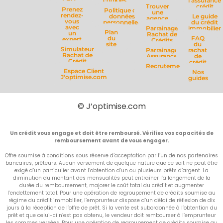
cookies
l'assurance
Trouver
crédit
Prenez
Politique de
une
rendez-
données
Le guide
agence
vous
personnelles
du crédit
avec
Parrainage
immobilier
Plan
un
Rachat de
du
FAQ
expert
Crédits
site
du
Simulateur
Parrainage
rachat
Rachat de
Assurance
de
Crédit
crédit
Recrutement
Espace Client
Nos
J'optimise.com
guides
© J’optimise.com
Un crédit vous engage et doit être remboursé. Vérifiez vos capacités de
remboursement avant de vous engager.
Offre soumise à conditions sous réserve d’acceptation par l’un de nos partenaires
bancaires, prêteurs. Aucun versement de quelque nature que ce soit ne peut être
exigé d’un particulier avant l’obtention d’un ou plusieurs prêts d’argent. La
diminution du montant des mensualités peut entraîner l’allongement de la
durée du remboursement, majorer le coût total du crédit et augmenter
l’endettement total. Pour une opération de regroupement de crédits soumise au
régime du crédit immobilier, l’emprunteur dispose d’un délai de réflexion de dix
jours à la réception de l’offre de prêt. Si la vente est subordonnée à l’obtention du
prêt et que celui-ci n’est pas obtenu, le vendeur doit rembourser à l’emprunteur
les sommes versées. Pour une opération de regroupement de crédits soumise au