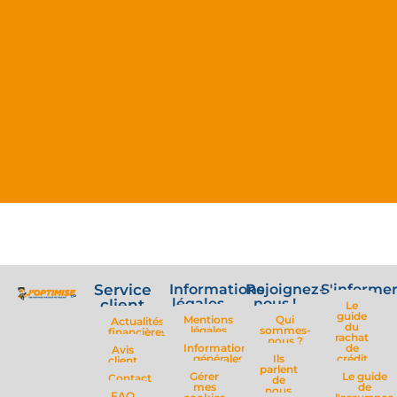





@magalie.rbn
Un grand merci à Kévin Callejon pour son super travail
et sa disponibilité. Je vous le recommande pour vos
t de
projets de regroupement de crédits ou autres. Il m'a
ctuée et
sorti de ma galère et je le remercie beaucoup. Merci à
 que
vous Kévin.
Service
Informations
Rejoignez-
S'informe
légales
nous !
client
Le
guide
Mentions
Qui
Actualités
du
légales
sommes-
financières
rachat
nous ?
Informations
de
Avis
générales
Ils
crédit
client
parlent
Gérer
Le guide
Contact
de
mes
de
nous
FAQ